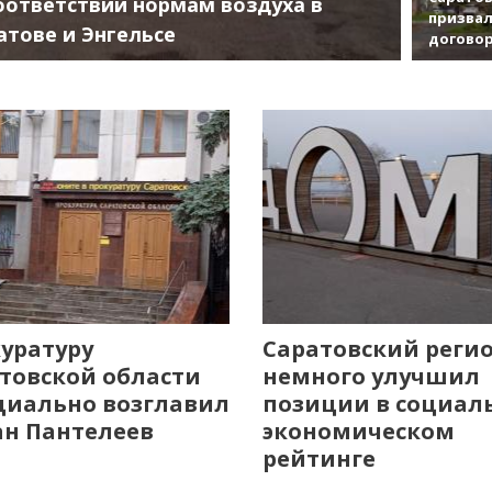
оответствии нормам воздуха в
призвал
атове и Энгельсе
договор
уратуру
Саратовский реги
товской области
немного улучшил
иально возглавил
позиции в социал
н Пантелеев
экономическом
рейтинге