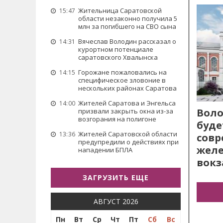
Жительница Саратовской
15:47
области незаконно получила 5
млн за погибшего на СВО сына
Вячеслав Володин рассказал о
14:31
курортном потенциале
саратовского Хвалынска
Горожане пожаловались на
14:15
специфическое зловоние в
нескольких районах Саратова
Жителей Саратова и Энгельса
14:00
Воло
призвали закрыть окна из-за
возгорания на полигоне
буде
Жителей Саратовской области
13:36
сов
предупредили о действиях при
жел
нападении БПЛА
вокз
ЗАГРУЗИТЬ ЕЩЕ
АВГУСТ 2026
Пн
Вт
Ср
Чт
Пт
Сб
Вс