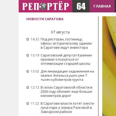
ГЛАВНАЯ
НОВОСТИ САРАТОВА
07 августа
Под ресторан, гостиницу,
14:32
офисы: историческому зданию
в Саратове ищут инвестора
Саратовский депутат Калинин
13:19
призвал отказаться от
оптимизации старшей школы
Для ликвидации задымления на
13:02
свалке Энгельса ушло уже 7
тысяч кубометров грунта
В селах Саратовской области в
12:12
2026 году обновят еще больше
километров дорог
В Саратове власти хотят снести
11:22
луна-парк у сквера Расковой в
Заводском районе