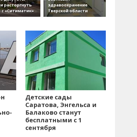
и расторгнуть
здравоохранение
 с «Ситиматик»
Тверской области
он
Детские сады
Саратова, Энгельса и
ьно-
Балаково станут
бесплатными с 1
сентября