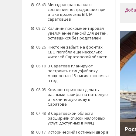
Минздрав рассказал о
08:43
состоянии пострадавших при
Доба
атаке вражеских БПЛА
саратовцев
Калинин прокомментировал
08:27
увеличение пенсий для детей,
оставшихся без родителей
Никто не забыт: на фронтах
08:26
СВО погибли еще несколько
жителей Саратовской области
В Саратове планируют
08:10
построить птицефабрику
мощностью 15 тысяч тонн мяса
в год
Комаров призвал сделать
08:05
разными тарифы на питьевую
и техническую воду в
Саратове
В Саратовской области
07:48
расширили список налоговых
услуг, доступных в МФЦ
Рос
Исторический Гостиный двор в
00:17