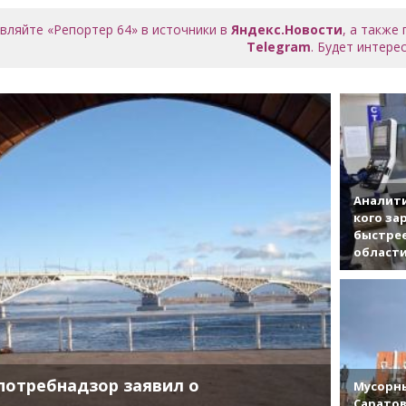
вляйте «Репортер 64» в источники в
Яндекс.Новости
, а также
Telegram
. Будет интерес
Аналити
кого за
быстрее
област
потребнадзор заявил о
Мусорны
Саратов