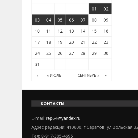
01
02
03
04
05
06
07
08
09
10
11
12
13
14
15
16
17
18
19
20
21
22
23
24
25
26
27
28
29
30
31
«
« ИЮЛЬ
СЕНТЯБРЬ »
»
КОНТАКТЫ
E-mail:
rep64@yandex.ru
Адрес редакции: 410600, г.Саратов, ул.Вольская 3
Тел:
8-917-305-4695