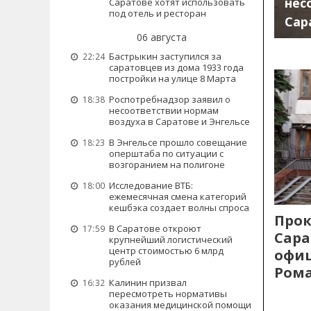
нес
Саратове хотят использовать
под отель и ресторан
Сар
06 августа
Бастрыкин заступился за
22:24
саратовцев из дома 1933 года
постройки на улице 8 Марта
Роспотребнадзор заявил о
18:38
несоответствии нормам
воздуха в Саратове и Энгельсе
В Энгельсе прошло совещание
18:23
оперштаба по ситуации с
возгоранием на полигоне
Исследование ВТБ:
18:00
ежемесячная смена категорий
кешбэка создает волны спроса
Прок
В Саратове откроют
17:59
Сара
крупнейший логистический
центр стоимостью 6 млрд
офиц
рублей
Рома
Калинин призвал
16:32
пересмотреть нормативы
оказания медицинской помощи