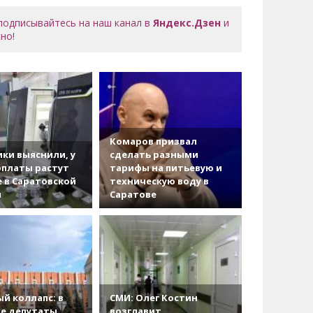
 подписывайтесь на наш канал в
Яндекс.Дзен
и
но!
Комаров призвал
ки выяснили, у
сделать разными
рплаты растут
тарифы на питьевую и
 в Саратовской
техническую воду в
и
Саратове
й коллапс: в
СМИ: Олег Костин
е депутаты
возглавит