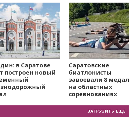
дин: в Саратове
Саратовские
т построен новый
биатлонисты
ременный
завоевали 8 меда
езнодорожный
на областных
ал
соревнованиях
ЗАГРУЗИТЬ ЕЩЕ