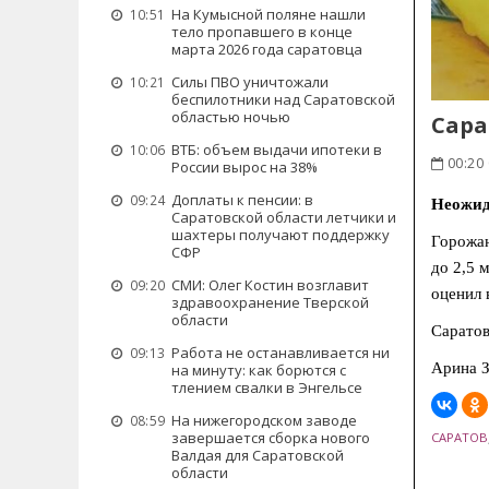
На Кумысной поляне нашли
10:51
тело пропавшего в конце
марта 2026 года саратовца
Силы ПВО уничтожали
10:21
беспилотники над Саратовской
областью ночью
Сара
ВТБ: объем выдачи ипотеки в
10:06
00:20 
России вырос на 38%
Доплаты к пенсии: в
09:24
Неожид
Саратовской области летчики и
шахтеры получают поддержку
Горожан
СФР
до 2,5 
СМИ: Олег Костин возглавит
09:20
оценил 
здравоохранение Тверской
области
Саратов
Работа не останавливается ни
09:13
Арина З
на минуту: как борются с
тлением свалки в Энгельсе
На нижегородском заводе
08:59
завершается сборка нового
САРАТОВ
Валдая для Саратовской
области