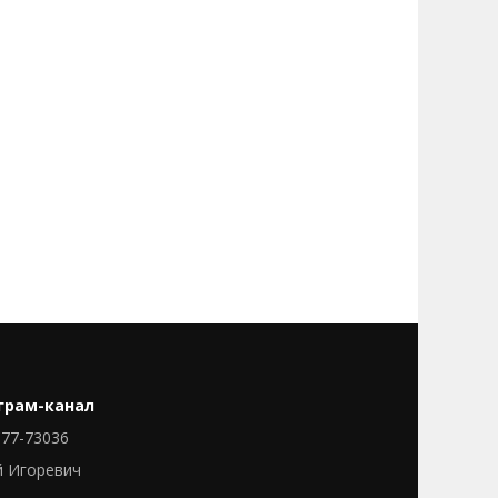
грам-канал
77-73036
й Игоревич