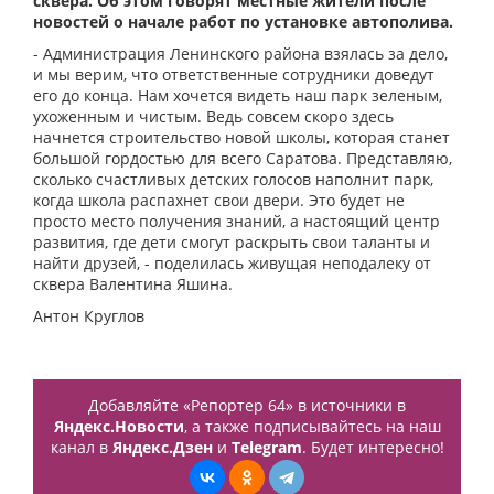
сквера. Об этом говорят местные жители после
новостей о начале работ по установке автополива.
- Администрация Ленинского района взялась за дело,
и мы верим, что ответственные сотрудники доведут
его до конца. Нам хочется видеть наш парк зеленым,
ухоженным и чистым. Ведь совсем скоро здесь
начнется строительство новой школы, которая станет
большой гордостью для всего Саратова. Представляю,
сколько счастливых детских голосов наполнит парк,
когда школа распахнет свои двери. Это будет не
просто место получения знаний, а настоящий центр
развития, где дети смогут раскрыть свои таланты и
найти друзей, - поделилась живущая неподалеку от
сквера Валентина Яшина.
Антон Круглов
Добавляйте «Репортер 64» в источники в
Яндекс.Новости
, а также подписывайтесь на наш
канал в
Яндекс.Дзен
и
Telegram
. Будет интересно!