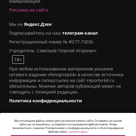
коммуникаций.
Реклама на сайте
Мы на
Яндекс.Дзен
Подписывайтесь на наш
телеграм-канал
Регистрационный номер № ФС77-73036
Учредитель: Савельев Георгий Игоревич
18+
При любом использовании материалов указание
сетевого издания «Репортер64» в качестве источника
информации и гиперссылка на сайт reporter64.ru
обязательны. Мнение авторов публикаций может не
совпадать с позицией редакции.
Политика конфиденциальности
Мы используем файлы cookies для улучшения работы сайта. Оставаясь на нашем
сайте, вы соглашаетесь с условиями использования файлов cookies. Чтобы
© 2016
СИ «Репортер64»
. Все права защищены -
ознакомиться с нашими Положениями о конфиденциальности и об использовании
Разработка
Alatis Studio
файлов cookie,
нажмите здесь
.