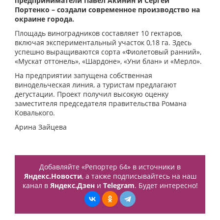
предприниматели Павел Акинин и Сергей
Портенко – создали современное производство на
окраине города.
Площадь виноградников составляет 10 гектаров,
включая экспериментальный участок 0,18 га. Здесь
успешно выращиваются сорта «Фиолетовый ранний»,
«Мускат оттонель», «Шардоне», «Уни блан» и «Мерло».
На предприятии запущена собственная
винодельческая линия, а туристам предлагают
дегустации. Проект получил высокую оценку
заместителя председателя правительства Романа
Ковалького.
Арина Зайцева
Добавляйте «Репортер 64» в источники в
Яндекс.Новости
, а также подписывайтесь на наш
канал в
Яндекс.Дзен
и
Telegram
. Будет интересно!