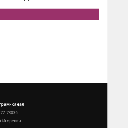
грам-канал
77-73036
й Игоревич