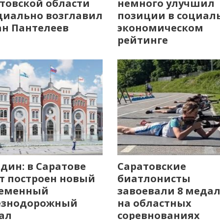
товской области
немного улучшил
иально возглавил
позиции в социал
н Пантелеев
экономическом
рейтинге
дин: в Саратове
Саратовские
т построен новый
биатлонисты
ременный
завоевали 8 меда
езнодорожный
на областных
ал
соревнованиях