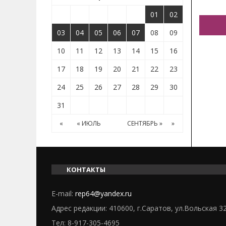
01
02
03
04
05
06
07
08
09
10
11
12
13
14
15
16
17
18
19
20
21
22
23
24
25
26
27
28
29
30
31
«
« ИЮЛЬ
СЕНТЯБРЬ »
»
КОНТАКТЫ
E-mail:
rep64@yandex.ru
Адрес редакции: 410600, г.Саратов, ул.Вольская 3
Тел:
8-917-305-4695