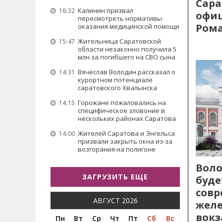
Сара
Калинин призвал
16:32
офиц
пересмотреть нормативы
Рома
оказания медицинской помощи
Жительница Саратовской
15:47
области незаконно получила 5
млн за погибшего на СВО сына
Вячеслав Володин рассказал о
14:31
курортном потенциале
саратовского Хвалынска
Горожане пожаловались на
14:15
специфическое зловоние в
нескольких районах Саратова
Жителей Саратова и Энгельса
14:00
призвали закрыть окна из-за
возгорания на полигоне
Воло
ЗАГРУЗИТЬ ЕЩЕ
буде
сов
АВГУСТ 2026
жел
вокз
Пн
Вт
Ср
Чт
Пт
Сб
Вс