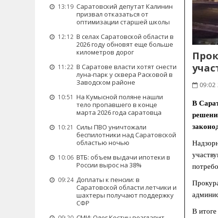
Саратовский депутат Калинин
13:19
призвал отказаться от
оптимизации старшей школы
В селах Саратовской области в
12:12
2026 году обновят еще больше
километров дорог
Прок
учас
В Саратове власти хотят снести
11:22
луна-парк у сквера Расковой в
Заводском районе
09:02 
На Кумысной поляне нашли
10:51
В Сарат
тело пропавшего в конце
марта 2026 года саратовца
решени
законод
Силы ПВО уничтожали
10:21
беспилотники над Саратовской
областью ночью
Надзорн
участву
ВТБ: объем выдачи ипотеки в
10:06
России вырос на 38%
потребо
Доплаты к пенсии: в
09:24
Прокура
Саратовской области летчики и
админис
шахтеры получают поддержку
СФР
В итоге
СМИ: Олег Костин возглавит
09:20