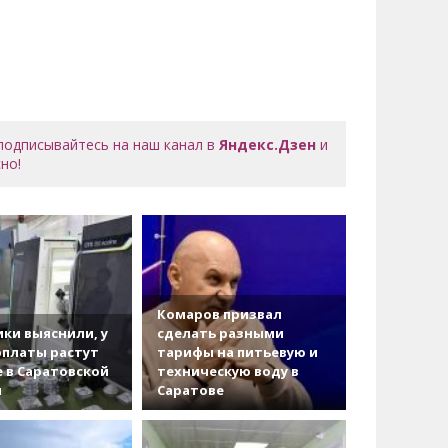
 подписывайтесь на наш канал в
Яндекс.Дзен
и
но!
Комаров призвал
ки выяснили, у
сделать разными
рплаты растут
тарифы на питьевую и
 в Саратовской
техническую воду в
и
Саратове