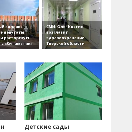
й коллапс: в
СМИ: Олег Костин
е депутаты
возглавит
и расторгнуть
здравоохранение
 с «Ситиматик»
Тверской области
он
Детские сады