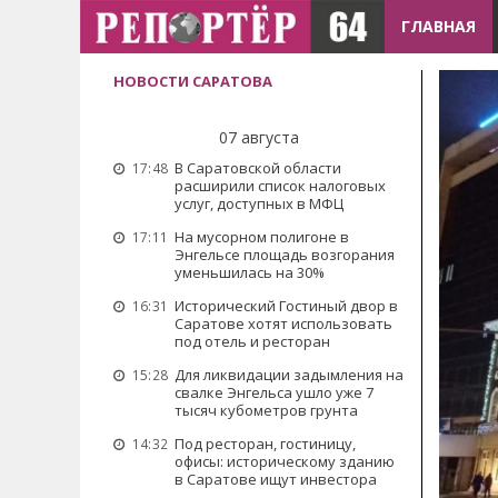
ГЛАВНАЯ
НОВОСТИ САРАТОВА
07 августа
В Саратовской области
17:48
расширили список налоговых
услуг, доступных в МФЦ
На мусорном полигоне в
17:11
Энгельсе площадь возгорания
уменьшилась на 30%
Исторический Гостиный двор в
16:31
Саратове хотят использовать
под отель и ресторан
Для ликвидации задымления на
15:28
свалке Энгельса ушло уже 7
тысяч кубометров грунта
Под ресторан, гостиницу,
14:32
офисы: историческому зданию
в Саратове ищут инвестора