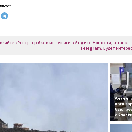
Ольхов
вляйте «Репортер 64» в источники в
Яндекс.Новости
, а также
Telegram
. Будет интерес
Аналити
кого за
быстрее
област