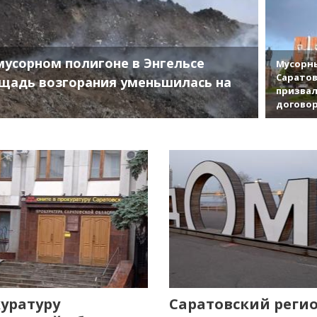
мусорном полигоне в Энгельсе
Мусорны
Саратов
щадь возгорания уменьшилась на
призвал
договор
уратуру
Саратовский реги