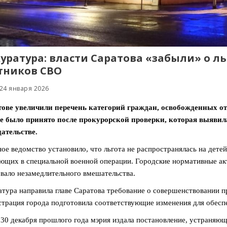
уратура: власти Саратова «забыли» о ль
тников СВО
24 января 2026
ове увеличили перечень категорий граждан, освобожденных от 
е было принято после прокурорской проверки, которая выяви
ательстве.
ое ведомство установило, что льгота не распространялась на де
ющих в специальной военной операции. Городские нормативные акт
вало незамедлительного вмешательства.
тура направила главе Саратова требование о совершенствовании пр
трация города подготовила соответствующие изменения для обеспе
 30 декабря прошлого года мэрия издала постановление, устраняю