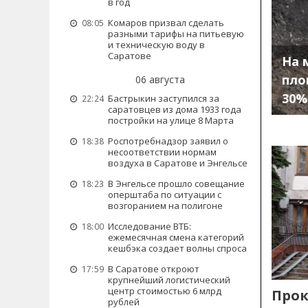
в год
Комаров призвал сделать
08:05
разными тарифы на питьевую
и техническую воду в
Саратове
На 
пло
06 августа
30%
Бастрыкин заступился за
22:24
саратовцев из дома 1933 года
постройки на улице 8 Марта
Роспотребнадзор заявил о
18:38
несоответствии нормам
воздуха в Саратове и Энгельсе
В Энгельсе прошло совещание
18:23
оперштаба по ситуации с
возгоранием на полигоне
Исследование ВТБ:
18:00
ежемесячная смена категорий
кешбэка создает волны спроса
В Саратове откроют
17:59
крупнейший логистический
центр стоимостью 6 млрд
Прок
рублей