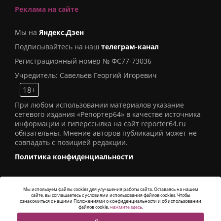
Реклама на сайте
Мы на
Яндекс.Дзен
Подписывайтесь на наш
телеграм-канал
Регистрационный номер № ФС77-73036
Учредитель: Савельев Георгий Игоревич
18+
При любом использовании материалов указание
сетевого издания «Репортер64» в качестве источника
информации и гиперссылка на сайт reporter64.ru
обязательны. Мнение авторов публикаций может не
совпадать с позицией редакции.
Политика конфиденциальности
Мы используем файлы cookies для улучшения работы сайта. Оставаясь на нашем
сайте, вы соглашаетесь с условиями использования файлов cookies. Чтобы
© 2016
СИ «Репортер64»
. Все права защищены -
ознакомиться с нашими Положениями о конфиденциальности и об использовании
Разработка
Alatis Studio
файлов cookie,
нажмите здесь
.