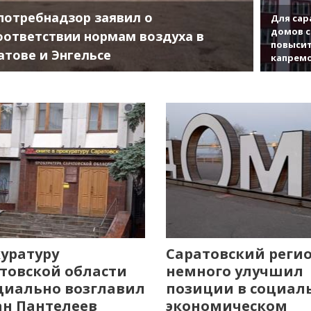
потребнадзор заявил о
Для сар
домов с
оответствии нормам воздуха в
повысит
атове и Энгельсе
капрем
уратуру
Саратовский реги
товской области
немного улучшил
иально возглавил
позиции в социал
н Пантелеев
экономическом