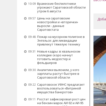
ВЫСОТК
Вражеские беспилотники
10:09
угрожают Саратовской области
утром 6 августа
Цены на саратовские
09:57
Доба
новостройки и «вторички»
выросли - данные
Саратовстата
Пожар на мусорном полигоне в
09:48
Энгельсе: для ликвидации
привлекут тяжелую технику
Новые кадры: в хвалынском
09:31
колледже скоро начнут
готовить медсестер и
фельдшеров
Аналитики выяснили, у кого
09:30
зарплаты растут быстрее в
Саратовской области
Саратовское УФНС предлагает
09:22
воспользоваться «Витриной
имущества банкротов»
Росстат зафиксировал рост цен
09:11
на бензин марок АИ-92 и АИ-95