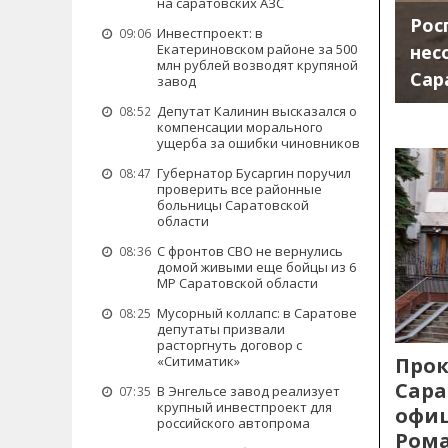
на саратовских АЗС
Рос
Инвестпроект: в
09:06
нес
Екатериновском районе за 500
млн рублей возводят крупяной
Сар
завод
Депутат Калинин высказался о
08:52
компенсации морального
ущерба за ошибки чиновников
Губернатор Бусаргин поручил
08:47
проверить все районные
больницы Саратовской
области
С фронтов СВО не вернулись
08:36
домой живыми еще бойцы из 6
МР Саратовской области
Мусорный коллапс: в Саратове
08:25
депутаты призвали
расторгнуть договор с
Прок
«Ситиматик»
Сара
В Энгельсе завод реализует
07:35
крупный инвестпроект для
офиц
российского автопрома
Рома