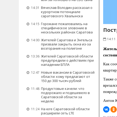
Вячеслав Володин рассказал о
14:31
курортном потенциале
саратовского Хвалынска
Горожане пожаловались на
14:15
специфическое зловоние в
Пост
нескольких районах Саратова
14:11 
Жителей Саратова и Энгельса
14:00
призвали закрыть окна из-за
возгорания на полигоне
Житель
состоян
Жителей Саратовской области
13:36
предупредили о действиях при
Как со
нападении БПЛА
квартир
Новые вакансии в Саратовской
12:47
области: кому предлагают от
Также с
150 до 300 тысяч рублей
врезалс
Продуктовые качели: что
11:48
поврежд
подорожало и подешевело в
Саратовской области за
Антон К
неделю
На юге Саратовской области
11:24
расширили сеть LTE