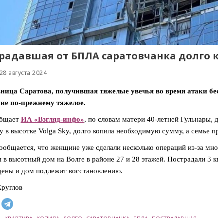
радавшая от БПЛА саратовчанка долго к
28 августа 2024
ница Саратова, получившая тяжелые увечья во время атаки бес
ие по-прежнему тяжелое.
общает
ИА «Взгляд-инфо»
, по словам матери 40-летней Гульнары,
у в высотке Volga Sky, долго копила необходимую сумму, а семье п
ообщается, что женщине уже сделали несколько операций из-за мн
я в высотный дом на Волге в районе 27 и 28 этажей. Пострадали 3 
ены и дом подлежит восстановлению.
руглов
,
,
,
,
,
,