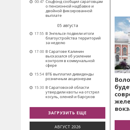
Соцфонд сообщил саратовцам
00:47
о пенсионной надбавке и
двойной фиксированной
выплате
05 августа
В Энгельсе подвели итоги
17:55
благоустройства территорий
за неделю
В Саратове Калинин
17:00
высказался об усилении
контроля в коммунальной
сфере
ВТБ выплатил дивиденды
15:54
Воло
розничным акционерам
буде
В Саратовской области
15:30
утвердили квоты на отстрел
сов
косуль, оленей и барсуков
жел
вокз
ЗАГРУЗИТЬ ЕЩЕ
АВГУСТ 2026