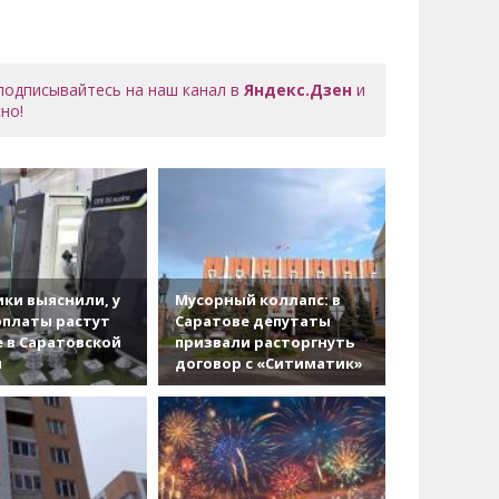
 подписывайтесь на наш канал в
Яндекс.Дзен
и
но!
ки выяснили, у
Мусорный коллапс: в
рплаты растут
Саратове депутаты
 в Саратовской
призвали расторгнуть
и
договор с «Ситиматик»