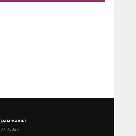
грам-канал
77-73036