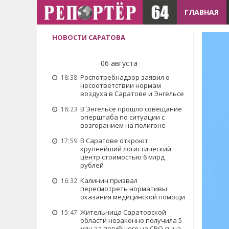
ГЛАВНАЯ
НОВОСТИ САРАТОВА
06 августа
Роспотребнадзор заявил о
18:38
несоответствии нормам
воздуха в Саратове и Энгельсе
В Энгельсе прошло совещание
18:23
оперштаба по ситуации с
возгоранием на полигоне
В Саратове откроют
17:59
крупнейший логистический
центр стоимостью 6 млрд
рублей
Калинин призвал
16:32
пересмотреть нормативы
оказания медицинской помощи
Жительница Саратовской
15:47
области незаконно получила 5
млн за погибшего на СВО сына