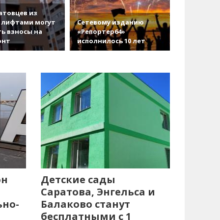
атовцев из
 лифтами могут
Сетевому изданию
ь взносы на
«Репортер64»
онт
исполнилось 10 лет
он
Детские сады
Саратова, Энгельса и
ьно-
Балаково станут
бесплатными с 1