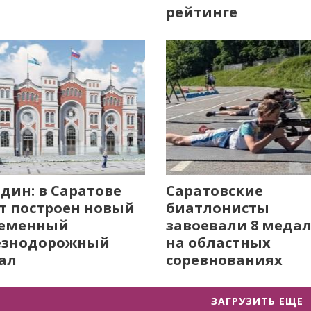
рейтинге
дин: в Саратове
Саратовские
т построен новый
биатлонисты
ременный
завоевали 8 меда
езнодорожный
на областных
ал
соревнованиях
ЗАГРУЗИТЬ ЕЩЕ