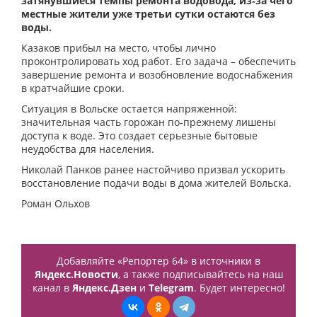
затянувшиеся темпы ремонта водовода, из‑за чего
местные жители уже третьи сутки остаются без
воды.
Казаков прибыл на место, чтобы лично
проконтролировать ход работ. Его задача – обеспечить
завершение ремонта и возобновление водоснабжения
в кратчайшие сроки.
Ситуация в Вольске остается напряженной:
значительная часть горожан по‑прежнему лишены
доступа к воде. Это создает серьезные бытовые
неудобства для населения.
Николай Панков ранее настойчиво призвал ускорить
восстановление подачи воды в дома жителей Вольска.
Роман Ольхов
Добавляйте «Репортер 64» в источники в
Яндекс.Новости
, а также подписывайтесь на наш
канал в
Яндекс.Дзен
и
Telegram
. Будет интересно!