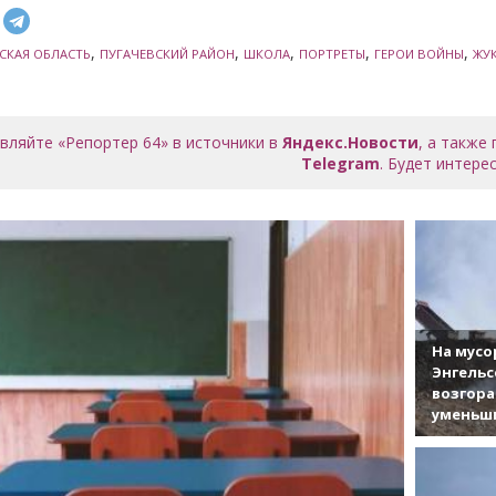
,
,
,
,
,
СКАЯ ОБЛАСТЬ
ПУГАЧЕВСКИЙ РАЙОН
ШКОЛА
ПОРТРЕТЫ
ГЕРОИ ВОЙНЫ
ЖУ
вляйте «Репортер 64» в источники в
Яндекс.Новости
, а также
Telegram
. Будет интерес
На мусо
Энгельс
возгор
уменьши