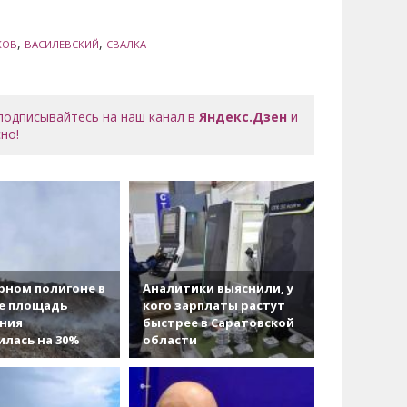
,
,
КОВ
ВАСИЛЕВСКИЙ
СВАЛКА
 подписывайтесь на наш канал в
Яндекс.Дзен
и
но!
рном полигоне в
Аналитики выяснили, у
е площадь
кого зарплаты растут
ания
быстрее в Саратовской
лась на 30%
области