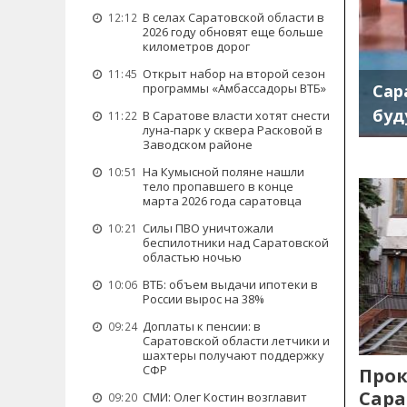
В селах Саратовской области в
12:12
2026 году обновят еще больше
километров дорог
Открыт набор на второй сезон
11:45
Сар
программы «Амбассадоры ВТБ»
буд
В Саратове власти хотят снести
11:22
луна-парк у сквера Расковой в
Заводском районе
На Кумысной поляне нашли
10:51
тело пропавшего в конце
марта 2026 года саратовца
Силы ПВО уничтожали
10:21
беспилотники над Саратовской
областью ночью
ВТБ: объем выдачи ипотеки в
10:06
России вырос на 38%
Доплаты к пенсии: в
09:24
Саратовской области летчики и
шахтеры получают поддержку
СФР
Прок
Сара
СМИ: Олег Костин возглавит
09:20