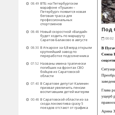
ВТБ: на Петербургском
08:49
марафоне «Пушкин –
Петербург» появится новая
беговая трасса для
профессиональных
спортсменов
Под 
Новый скоростной «Валдай»
08:48
будет ходить по маршруту
00:02
Саратов-Балаково в августе
В Аткарске за 6,8 млрд открыли
08:30
В Пуга
крупнейший завод по
Союза 
переработке подсолнечника
соцсетя
Названы имена трагически
07:52
погибших на фронтах СВО
Ситуаци
бойцов из Саратовской
Преобра
области
заведен
В Саратове депутат Калинин
07:40
призвал увеличить пенсии
Глава р
воспитавшим детей матерям
ущерб р
В Саратовской области из-за
00:48
правоох
схода локомотива сразу 5
поездов отстают от графика
Арина З