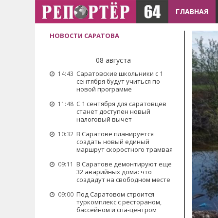
ГЛАВНАЯ
НОВОСТИ САРАТОВА
08 августа
Саратовские школьники с 1
14:43
сентября будут учиться по
новой программе
С 1 сентября для саратовцев
11:48
станет доступен новый
налоговый вычет
В Саратове планируется
10:32
создать новый единый
маршрут скоростного трамвая
В Саратове демонтируют еще
09:11
32 аварийных дома: что
создадут на свободном месте
Под Саратовом строится
09:00
туркомплекс с рестораном,
бассейном и спа-центром