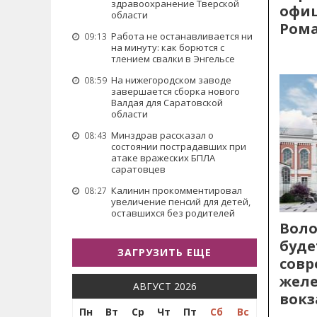
здравоохранение Тверской
офиц
области
Рома
Работа не останавливается ни
09:13
на минуту: как борются с
тлением свалки в Энгельсе
На нижегородском заводе
08:59
завершается сборка нового
Валдая для Саратовской
области
Минздрав рассказал о
08:43
состоянии пострадавших при
атаке вражеских БПЛА
саратовцев
Калинин прокомментировал
08:27
увеличение пенсий для детей,
оставшихся без родителей
Воло
буде
ЗАГРУЗИТЬ ЕЩЕ
сов
жел
АВГУСТ 2026
вокз
Пн
Вт
Ср
Чт
Пт
Сб
Вс