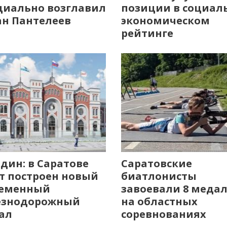
иально возглавил
позиции в социал
н Пантелеев
экономическом
рейтинге
дин: в Саратове
Саратовские
т построен новый
биатлонисты
ременный
завоевали 8 меда
езнодорожный
на областных
ал
соревнованиях