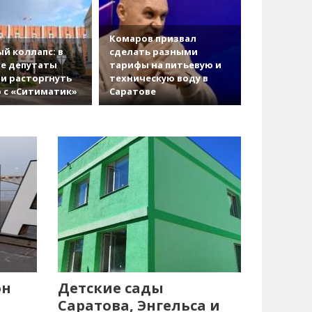
Комаров призвал
й коллапс: в
сделать разными
е депутаты
тарифы на питьевую и
и расторгнуть
техническую воду в
 с «Ситиматик»
Саратове
он
Детские сады
Саратова, Энгельса и