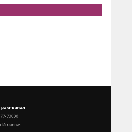
грам-канал
77-73036
й Игоревич