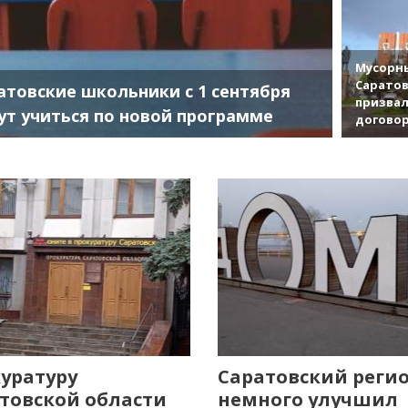
Мусорны
Саратов
атовские школьники с 1 сентября
призвал
ут учиться по новой программе
договор
уратуру
Саратовский реги
товской области
немного улучшил