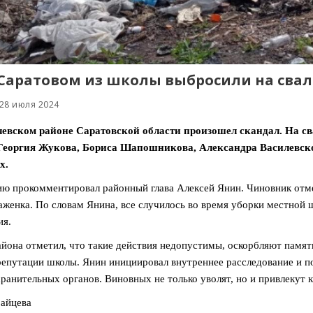
Саратовом из школы выбросили на свал
 28 июля 2024
чевском районе Саратовской области произошел скандал. На с
Георгия Жукова, Бориса Шапошникова, Александра Василевско
х.
ю прокомментировал районный глава Алексей Янин. Чиновник отме
женка. По словам Янина, все случилось во время уборки местной 
ия.
айона отметил, что такие действия недопустимы, оскорбляют памят
епутации школы. Янин инициировал внутреннее расследование и по
ранительных органов. Виновных не только уволят, но и привлекут к
айцева