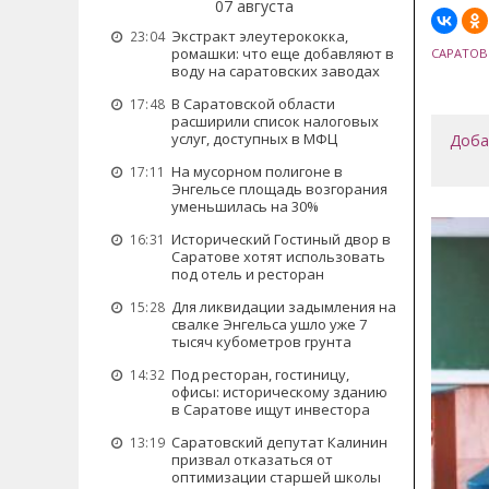
07 августа
Экстракт элеутерококка,
23:04
ромашки: что еще добавляют в
САРАТОВ
воду на саратовских заводах
В Саратовской области
17:48
расширили список налоговых
услуг, доступных в МФЦ
Доба
На мусорном полигоне в
17:11
Энгельсе площадь возгорания
уменьшилась на 30%
Исторический Гостиный двор в
16:31
Саратове хотят использовать
под отель и ресторан
Для ликвидации задымления на
15:28
свалке Энгельса ушло уже 7
тысяч кубометров грунта
Под ресторан, гостиницу,
14:32
офисы: историческому зданию
в Саратове ищут инвестора
Саратовский депутат Калинин
13:19
призвал отказаться от
оптимизации старшей школы