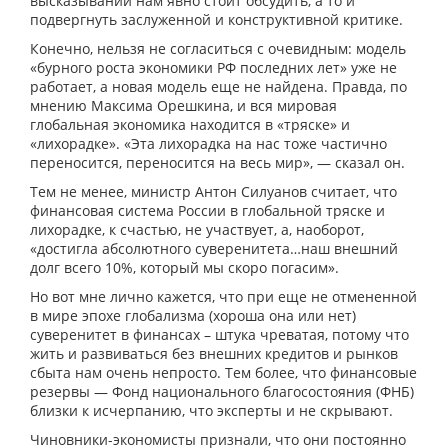
высказываний нам явно стоит обсудить, а то и
подвергнуть заслуженной и конструктивной критике.
Конечно, нельзя не согласиться с очевидным: модель
«бурного роста экономики РФ последних лет» уже не
работает, а новая модель еще не найдена. Правда, по
мнению Максима Орешкина, и вся мировая
глобальная экономика находится в «тряске» и
«лихорадке». «Эта лихорадка на нас тоже частично
переносится, переносится на весь мир», — сказал он.
Тем не менее, министр Антон Силуанов считает, что
финансовая система России в глобальной тряске и
лихорадке, к счастью, не участвует, а, наоборот,
«достигла абсолютного суверенитета…наш внешний
долг всего 10%, который мы скоро погасим».
Но вот мне лично кажется, что при еще не отмененной
в мире эпохе глобализма (хороша она или нет)
суверенитет в финансах – штука чреватая, потому что
жить и развиваться без внешних кредитов и рынков
сбыта нам очень непросто. Тем более, что финансовые
резервы — Фонд национального благосостояния (ФНБ)
близки к исчерпанию, что эксперты и не скрывают.
Чиновники-экономисты признали, что они постоянно