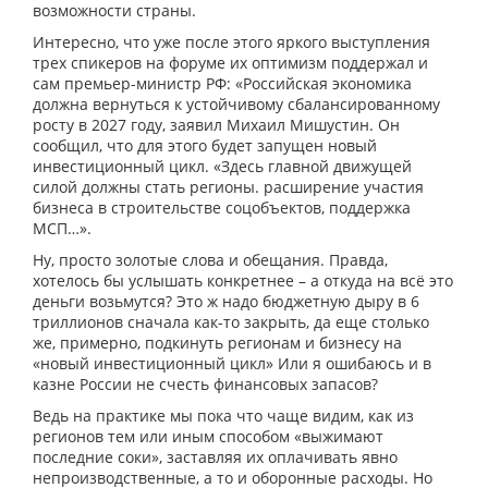
возможности страны.
Интересно, что уже после этого яркого выступления
трех спикеров на форуме их оптимизм поддержал и
сам премьер-министр РФ: «Российская экономика
должна вернуться к устойчивому сбалансированному
росту в 2027 году, заявил Михаил Мишустин. Он
сообщил, что для этого будет запущен новый
инвестиционный цикл. «Здесь главной движущей
силой должны стать регионы. расширение участия
бизнеса в строительстве соцобъектов, поддержка
МСП…».
Ну, просто золотые слова и обещания. Правда,
хотелось бы услышать конкретнее – а откуда на всё это
деньги возьмутся? Это ж надо бюджетную дыру в 6
триллионов сначала как-то закрыть, да еще столько
же, примерно, подкинуть регионам и бизнесу на
«новый инвестиционный цикл» Или я ошибаюсь и в
казне России не счесть финансовых запасов?
Ведь на практике мы пока что чаще видим, как из
регионов тем или иным способом «выжимают
последние соки», заставляя их оплачивать явно
непроизводственные, а то и оборонные расходы. Но