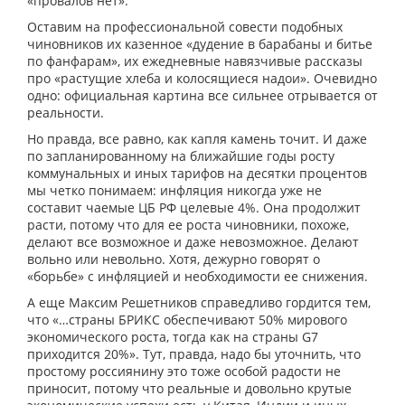
«провалов нет».
Оставим на профессиональной совести подобных
чиновников их казенное «дудение в барабаны и битье
по фанфарам», их ежедневные навязчивые рассказы
про «растущие хлеба и колосящиеся надои». Очевидно
одно: официальная картина все сильнее отрывается от
реальности.
Но правда, все равно, как капля камень точит. И даже
по запланированному на ближайшие годы росту
коммунальных и иных тарифов на десятки процентов
мы четко понимаем: инфляция никогда уже не
составит чаемые ЦБ РФ целевые 4%. Она продолжит
расти, потому что для ее роста чиновники, похоже,
делают все возможное и даже невозможное. Делают
вольно или невольно. Хотя, дежурно говорят о
«борьбе» с инфляцией и необходимости ее снижения.
А еще Максим Решетников справедливо гордится тем,
что «…страны БРИКС обеспечивают 50% мирового
экономического роста, тогда как на страны G7
приходится 20%». Тут, правда, надо бы уточнить, что
простому россиянину это тоже особой радости не
приносит, потому что реальные и довольно крутые