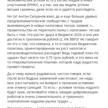
экономические успехи есть у Китая, Индии и иных
участников БРИКС, а у нас, как мы видим, успехи
весьма скромны, даже если их и удается разглядеть.
Но тут Антон Силуанов взял, да и еще больше удивил
предпринимательское сообщество, с трудом
выживающее в новых налоговых тисках, заявив: «…
правительство не перегнуло палку с налогами». Но как
быть с тем, что растет дыра в бюджете-2026 и она уже
достигла 6 триллионов рублей (2, 6% ВВП)? Не говорит
ли это о том, что неверна, а то и порочна бюджетная
политика, ориентированная на рост налогов и
непроизводительных расходов? Ведь годовой план по
«дыре» был «всего-то» 3,79 трлн рублей, и это явно не
то «перевыполнение планов», которое надо радостно
приветствовать!
Да и чему можно радоваться, честно говоря, если
после всех бодрых заявлений нам итожат: не надо,
мол, рассчитывать на возврат к прежним условиям
или отмену санкций. То есть – условия теперь надолго
будут хуже, затягивайте пояса, ожидая цифровизации,
роботов и очень сомнительного, и туманного
«наполнения кадрами рынка труда».…