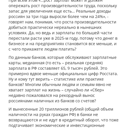
При всём этом «…рост зарплат может и должен
опережать рост производительности труда, поскольку
запас для увеличения еще есть… Реальные доходы
россиян за три года выросли более чем на 24%», -
говорят нам, понимая, что роста производительности
добиться практически нереально в нынешних
условиях. Да, но ведь и зарплаты по большей части
перестали расти уже в 2025-м году, потому что денег в
бизнесе и на предприятиях становится все меньше, и
с чего прикажете людям платить?
По данным банков, которые обслуживают зарплатные
карты, медианная (то есть – реальная средняя)
зарплата в РФ составляет 65, 9 тысяч рублей. Это
примерно вдвое меньше официальных цифр Росстата.
Ну и кому тут верить – статистике или практике
банков? Многим обычным людям и семьям явно не
хватает зарплат на жизнь – случайно ли «Сбер»
недавно пожаловался на рекордный вынос
россиянами наличных из банков со счетов?
И вынесенные 20 триллионов рублей (общий объем
наличности на руках граждан РФ) в банки не
возвращаются и не идут в кредитный оборот, что тоже
подтачивает экономические и инвестиционные