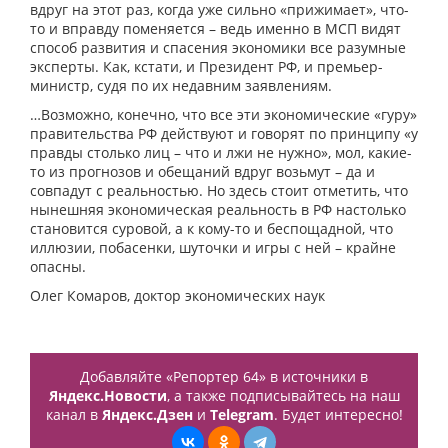
вдруг на этот раз, когда уже сильно «прижимает», что-
то и вправду поменяется – ведь именно в МСП видят
способ развития и спасения экономики все разумные
эксперты. Как, кстати, и Президент РФ, и премьер-
министр, судя по их недавним заявлениям.
…Возможно, конечно, что все эти экономические «гуру»
правительства РФ действуют и говорят по принципу «у
правды столько лиц – что и лжи не нужно», мол, какие-
то из прогнозов и обещаний вдруг возьмут – да и
совпадут с реальностью. Но здесь стоит отметить, что
нынешняя экономическая реальность в РФ настолько
становится суровой, а к кому-то и беспощадной, что
иллюзии, побасенки, шуточки и игры с ней – крайне
опасны.
Олег Комаров, доктор экономических наук
Добавляйте «Репортер 64» в источники в
Яндекс.Новости
, а также подписывайтесь на наш
канал в
Яндекс.Дзен
и
Telegram
. Будет интересно!