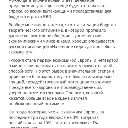
можно дать вполне ясный ответ: денежное
предложение у нас долго еще будет отставать от
спроса, со всеми вытекающими последствиями для
бюджета и роста ВВП.
Вообще мне лично кажется, что эта ситуация бодрого
теоретического оптимизма, в которой протекало
данное коллективное общение с упомянутыми
экономическими чиновниками, хорошо описывается
русской пословицей «На овчине сидят, да про соболь
сказывают».
«Россия стала первой экономикой Европы и четвертой
в мире, если оценивать по паритету покупательной
способности. Но этот рывок в значительной степени
произошел благодаря тому, что был активизирован
спящий, незадействованный потенциал экономики.
Прежде всего кадровый и производственный». –
уверенно отметил господин Орешкин, который,
кажется, больше всех на сцене излучал
необыкновенный оптимизм.
Он гордо повторял, что «…экономика Европы за
последние три года выросла на 3%, тогда как
российская — на 10%. , и что в экономике РФ