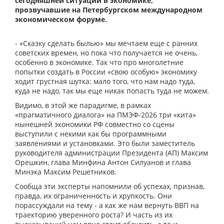
сегодняшней ситуации в экономике,
прозвучавшие на Петербургском международном
экономическом форуме.
- «Сказку сделать былью» мы мечтаем еще с ранних
советских времен, но пока что получается не очень,
особенно в экономике. Так что про многолетние
попытки создать в России «свою особую» экономику
ходит грустная шутка: мало того, что нам надо туда,
куда не надо, так мы еще никак попасть туда не можем.
Видимо, в этой же парадигме, в рамках
«прагматичного диалога» на ПМЭФ-2026 три «кита»
нынешней экономики РФ совместно со сцены
выступили с некими как бы программными
заявлениями и установками. Это были заместитель
руководителя администрации Президента (АП) Максим
Орешкин, глава Минфина Антон Силуанов и глава
Минэка Максим Решетников.
Сообща эти эксперты напомнили об успехах, признав,
правда, их ограниченность и хрупкость. Они
порассуждали на тему - а как же нам вернуть ВВП на
траекторию уверенного роста? И часть из их