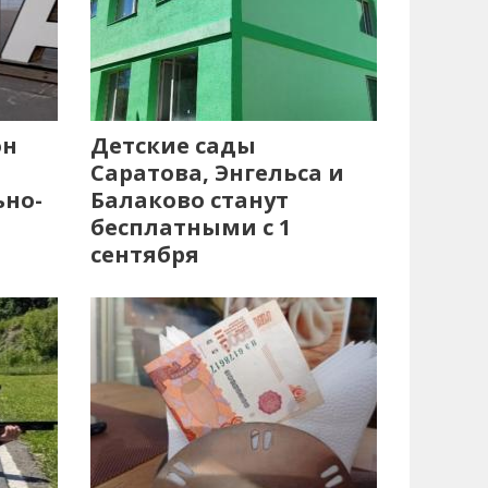
он
Детские сады
Саратова, Энгельса и
ьно-
Балаково станут
бесплатными с 1
сентября