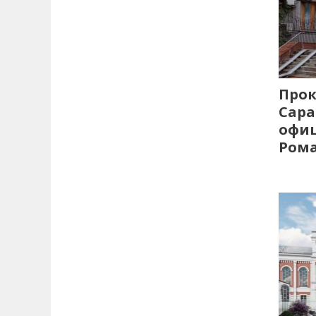
Прок
Сара
офиц
Рома