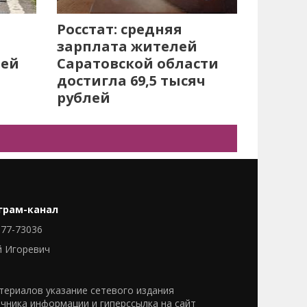
Росстат: средняя
зарплата жителей
лей
Саратовской области
достигла 69,5 тысяч
рублей
грам-канал
77-73036
й Игоревич
ериалов указание сетевого издания
очника информации и гиперссылка на сайт