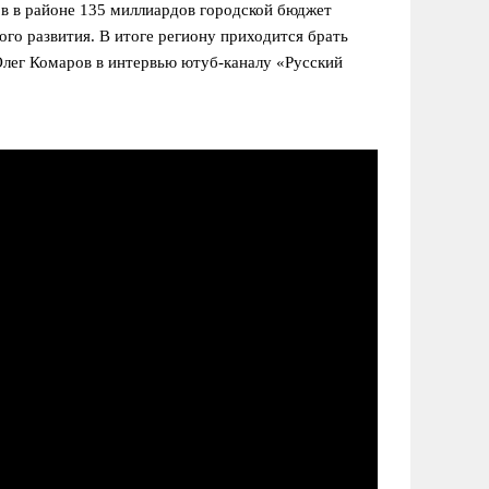
в в районе 135 миллиардов городской бюджет
ого развития. В итоге региону приходится брать
Олег Комаров в интервью ютуб-каналу «Русский