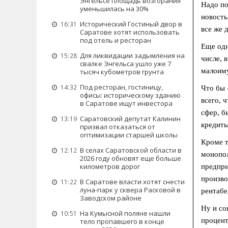
Энгельсе площадь возгорания
Надо по
уменьшилась на 30%
новость
Исторический Гостиный двор в
16:31
все же 
Саратове хотят использовать
под отель и ресторан
Еще одн
Для ликвидации задымления на
15:28
числе, 
свалке Энгельса ушло уже 7
малоиму
тысяч кубометров грунта
Под ресторан, гостиницу,
14:32
Что бы 
офисы: историческому зданию
всего, 
в Саратове ищут инвестора
сфер, б
Саратовский депутат Калинин
13:19
кредиты
призвал отказаться от
оптимизации старшей школы
Кроме т
В селах Саратовской области в
12:12
монопол
2026 году обновят еще больше
километров дорог
предпри
произво
В Саратове власти хотят снести
11:22
луна-парк у сквера Расковой в
рентабе
Заводском районе
Ну и со
На Кумысной поляне нашли
10:51
процент
тело пропавшего в конце