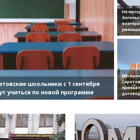
На мусо
Энгельс
возгор
уменьши
Мусорны
Саратов
атовские школьники с 1 сентября
призвал
ут учиться по новой программе
договор