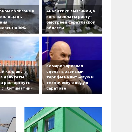
рном полигоне в
Аналитики выяснили, у
е площадь
кого зарплаты растут
ания
быстрее в Саратовской
лась на 30%
области
Комаров призвал
й коллапс: в
сделать разными
е депутаты
тарифы на питьевую и
и расторгнуть
техническую воду в
 с «Ситиматик»
Саратове