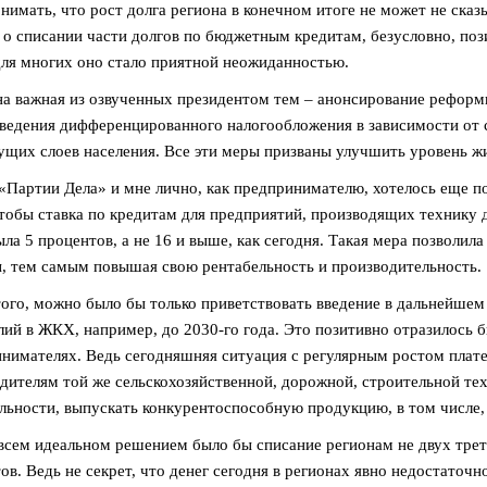
нимать, что рост долга региона в конечном итоге не может не сказ
 о списании части долгов по бюджетным кредитам, безусловно, поз
для многих оно стало приятной неожиданностью.
а важная из озвученных президентом тем – анонсирование реформ
введения дифференцированного налогообложения в зависимости от
щих слоев населения. Все эти меры призваны улучшить уровень ж
«Партии Дела» и мне лично, как предпринимателю, хотелось еще п
чтобы ставка по кредитам для предприятий, производящих технику д
ыла 5 процентов, а не 16 и выше, как сегодня. Такая мера позволи
, тем самым повышая свою рентабельность и производительность.
ого, можно было бы только приветствовать введение в дальнейше
ий в ЖКХ, например, до 2030-го года. Это позитивно отразилось бы
нимателях. Ведь сегодняшняя ситуация с регулярным ростом плате
дителям той же сельскохозяйственной, дорожной, строительной тех
льности, выпускать конкурентоспособную продукцию, в том числе,
всем идеальном решением было бы списание регионам не двух трет
ов. Ведь не секрет, что денег сегодня в регионах явно недостаточ