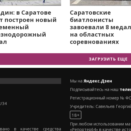
дин: в Саратове
Саратовские
т построен новый
биатлонисты
ременный
завоевали 8 меда
езнодорожный
на областных
ал
соревнованиях
ЗАГРУЗИТЬ ЕЩЕ
Мы на
Яндекс.Дзен
Подписывайтесь на наш
теле
Регистрационный номер № ФС
2/34
Учредитель: Савельев Георги
18+
При любом использовании мат
овано в качестве средства
«Репортер64» в качестве ист