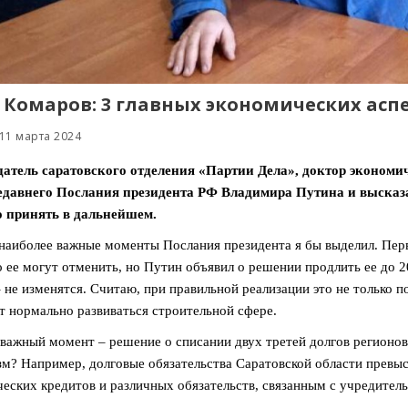
 Комаров: 3 главных экономических асп
11 марта 2024
датель саратовского отделения «Партии Дела», доктор эконо
давнего Послания президента РФ Владимира Путина и высказалс
о принять в дальнейшем.
наиболее важные моменты Послания президента я бы выделил. Перв
о ее могут отменить, но Путин объявил о решении продлить ее до 20
– не изменятся. Считаю, при правильной реализации это не только
т нормально развиваться строительной сфере.
важный момент – решение о списании двух третей долгов регионо
м? Например, долговые обязательства Саратовской области превы
еских кредитов и различных обязательств, связанным с учредител