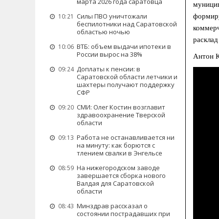
марта 2026 года саратовца
муницип
Силы ПВО уничтожали
формиру
10:21
беспилотники над Саратовской
коммерч
областью ночью
расклад
ВТБ: объем выдачи ипотеки в
10:06
России вырос на 38%
Антон К
Доплаты к пенсии: в
09:24
Саратовской области летчики и
шахтеры получают поддержку
СФР
СМИ: Олег Костин возглавит
09:20
здравоохранение Тверской
области
Работа не останавливается ни
09:13
на минуту: как борются с
тлением свалки в Энгельсе
На нижегородском заводе
08:59
завершается сборка нового
Валдая для Саратовской
области
Минздрав рассказал о
08:43
состоянии пострадавших при