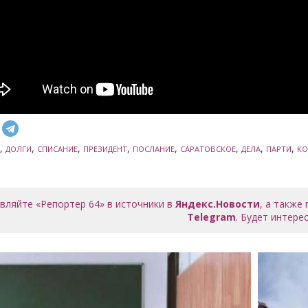
,
,
,
,
,
,
,
,
ДОЛГИ
СПИСАНИЕ
ПРЕЗИДЕНТ
ПОСЛАНИЕ
САРАТОВСКОЕ
ДЕЛА
ПАРТИ
КО
вляйте «Репортер 64» в источники в
Яндекс.Новости
, а также
Telegram
. Будет интерес