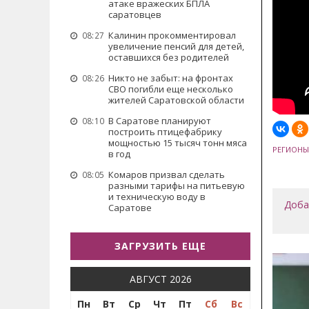
атаке вражеских БПЛА
саратовцев
Калинин прокомментировал
08:27
увеличение пенсий для детей,
оставшихся без родителей
Никто не забыт: на фронтах
08:26
СВО погибли еще несколько
жителей Саратовской области
В Саратове планируют
08:10
построить птицефабрику
мощностью 15 тысяч тонн мяса
РЕГИОНЫ
в год
Комаров призвал сделать
08:05
разными тарифы на питьевую
и техническую воду в
Доба
Саратове
ЗАГРУЗИТЬ ЕЩЕ
АВГУСТ 2026
Пн
Вт
Ср
Чт
Пт
Сб
Вс