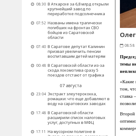
В Аткарске за 6,8 млрд открыли
08:30
крупнейший завод по
переработке подсолнечника
Названы имена трагически
07:52
погибших на фронтах СВО
бойцов из Саратовской
Олег
области
08:58 
В Саратове депутат Калинин
07:40
призвал увеличить пенсии
воспитавшим детей матерям
Предсе
темы не
В Саратовской области из-за
00:48
схода локомотива сразу 5
неплох
поездов отстают от графика
«Какие 
07 августа
том, чт
Экстракт элеутерококка,
23:04
ставка 
ромашки: что еще добавляют в
воду на саратовских заводах
позволи
В Саратовской области
17:48
Второй 
расширили список налоговых
оптимиз
услуг, доступных в МФЦ
коммерч
На мусорном полигоне в
17:11