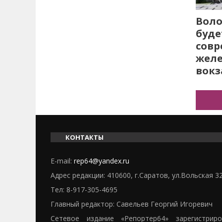
Воло
буде
сов
жел
вокз
КОНТАКТЫ
E-mail:
rep64@yandex.ru
Адрес редакции: 410600, г.Саратов, ул.Вольская 3
Тел:
8-917-305-4695
Главный редактор: Савельев Георгий Игоревич
Сетевое издание «Репортер64» зарегистрир