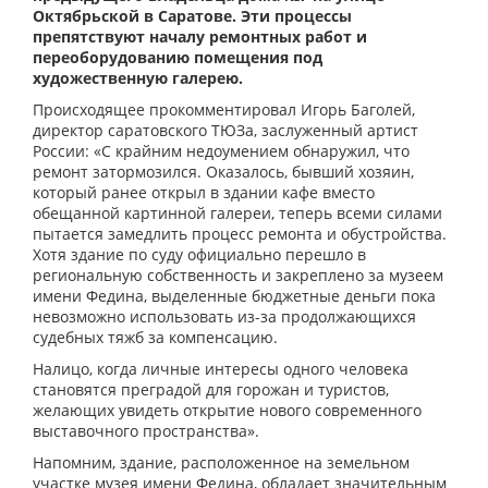
Октябрьской в Саратове. Эти процессы
препятствуют началу ремонтных работ и
переоборудованию помещения под
художественную галерею.
Происходящее прокомментировал Игорь Баголей,
директор саратовского ТЮЗа, заслуженный артист
России: «С крайним недоумением обнаружил, что
ремонт затормозился. Оказалось, бывший хозяин,
который ранее открыл в здании кафе вместо
обещанной картинной галереи, теперь всеми силами
пытается замедлить процесс ремонта и обустройства.
Хотя здание по суду официально перешло в
региональную собственность и закреплено за музеем
имени Федина, выделенные бюджетные деньги пока
невозможно использовать из-за продолжающихся
судебных тяжб за компенсацию.
Налицо, когда личные интересы одного человека
становятся преградой для горожан и туристов,
желающих увидеть открытие нового современного
выставочного пространства».
Напомним, здание, расположенное на земельном
участке музея имени Федина, обладает значительным