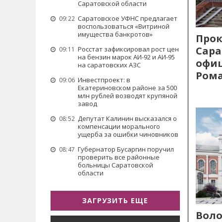
Саратовской области
Саратовское УФНС предлагает
09:22
воспользоваться «Витриной
имущества банкротов»
Прок
Сара
Росстат зафиксировал рост цен
09:11
на бензин марок АИ-92 и АИ-95
офиц
на саратовских АЗС
Рома
Инвестпроект: в
09:06
Екатериновском районе за 500
млн рублей возводят крупяной
завод
Депутат Калинин высказался о
08:52
компенсации морального
ущерба за ошибки чиновников
Губернатор Бусаргин поручил
08:47
проверить все районные
больницы Саратовской
области
ЗАГРУЗИТЬ ЕЩЕ
Воло