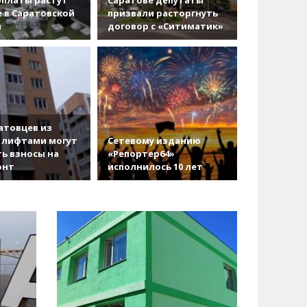
 в Саратовской
призвали расторгнуть
и
договор с «Ситиматик»
атовцев из
 лифтами могут
Сетевому изданию
ь взносы на
«Репортер64»
онт
исполнилось 10 лет