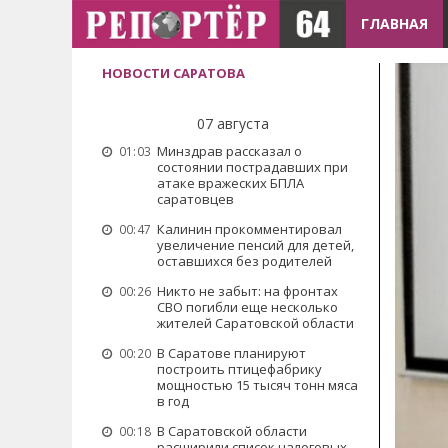
ГЛАВНАЯ
НОВОСТИ САРАТОВА
07 августа
Минздрав рассказал о
01:03
состоянии пострадавших при
атаке вражеских БПЛА
саратовцев
Калинин прокомментировал
00:47
увеличение пенсий для детей,
оставшихся без родителей
Никто не забыт: на фронтах
00:26
СВО погибли еще несколько
жителей Саратовской области
В Саратове планируют
00:20
построить птицефабрику
мощностью 15 тысяч тонн мяса
в год
В Саратовской области
00:18
расширили список налоговых