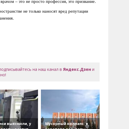
врачом – это не просто профессия, это призвание.
остранстве не только наносят вред репутации
анения.
 подписывайтесь на наш канал в
Яндекс.Дзен
и
но!
ки выяснили, у
Мусорный коллапс: в
рплаты растут
Саратове депутаты