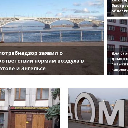
быстрее
област
потребнадзор заявил о
Для сар
домов с
оответствии нормам воздуха в
повысит
атове и Энгельсе
капрем