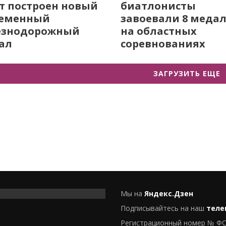
т построен новый
биатлонисты
ременный
завоевали 8 меда
езнодорожный
на областных
ал
соревнованиях
ЗАГРУЗИТЬ ЕЩЕ
Мы на
Яндекс.Дзен
Подписывайтесь на наш
теле
Регистрационный номер № ФС