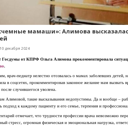
чемные мамаши»: Алимова высказалась о
ей
10 декабря 2024
т Госдумы от КПРФ Ольга Алимова прокомментировала ситуац
во
.
м, врач-педиатр нелестно отозвалась о мамах заболевших детей, 
ила в соцсетях, прокомментировав законное желание мам вызвать вр
 после случившегося уволена.
ам Алимовой, такие высказывания недопустимы. Да и вообще – рабо
ь подход к каждому пациенту и его семье, терпения и профессиона
нтарий отмечает, что трудности профессии врача невозможно пер
ный стресс, огромная физическая и эмоциональная нагрузка, ответст