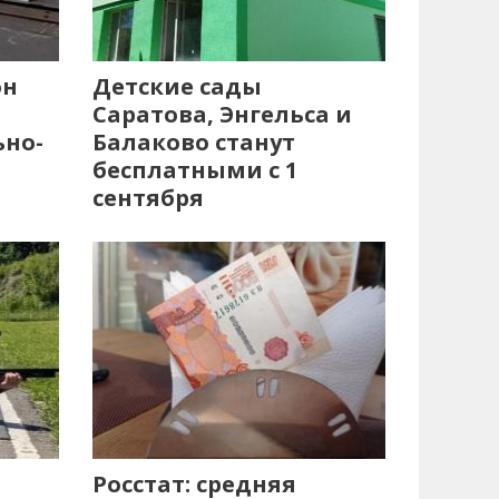
он
Детские сады
Саратова, Энгельса и
ьно-
Балаково станут
бесплатными с 1
сентября
Росстат: средняя