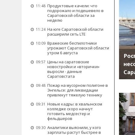
Продуктовые качели: что
11:48
подорожало и подешевело в
Саратовской области за
неделю
На юге Саратовской области
11:24
расширили сеть LTE
Вражеские беспилотники
10:09
угрожают Саратовской области
утром 6 августа
Рос
Цены на саратовские
09:57
нес
новостройки и «вторички»
Сар
выросли - данные
Саратовстата
Пожар на мусорном полигоне в
09:48
Энгельсе: для ликвидации
привлекут тяжелую технику
Новые кадры: в хвалынском
09:31
колледже скоро начнут
готовить медсестер и
фельдшеров
Аналитики выяснили, у кого
09:30
зарплаты растут быстрее в