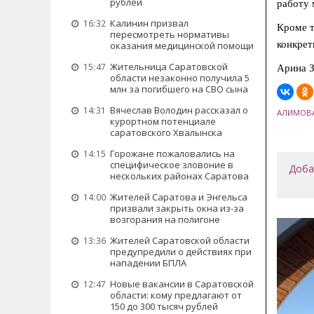
рублей
работу 
Калинин призвал
16:32
Кроме т
пересмотреть нормативы
конкрет
оказания медицинской помощи
Жительница Саратовской
15:47
Арина З
области незаконно получила 5
млн за погибшего на СВО сына
Вячеслав Володин рассказал о
14:31
АЛИМОВ
курортном потенциале
саратовского Хвалынска
Горожане пожаловались на
14:15
специфическое зловоние в
Доба
нескольких районах Саратова
Жителей Саратова и Энгельса
14:00
призвали закрыть окна из-за
возгорания на полигоне
Жителей Саратовской области
13:36
предупредили о действиях при
нападении БПЛА
Новые вакансии в Саратовской
12:47
области: кому предлагают от
150 до 300 тысяч рублей