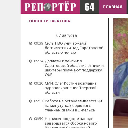
ГЛАВНАЯ
НОВОСТИ САРАТОВА
07 августа
Силы ПВО уничтожали
09:39
беспилотники над Саратовской
областью ночью
Доплаты к пенсии: в
09:24
Саратовской области летчики и
шахтеры получают поддержку
СФР
СМИ: Олег Костин возглавит
09:20
здравоохранение Тверской
области
Работа не останавливается ни
09:13
на минуту: как борются с
тлением свалки в Энгельсе
На нижегородском заводе
08:59
завершается сборка нового
Валдая для Саратовской