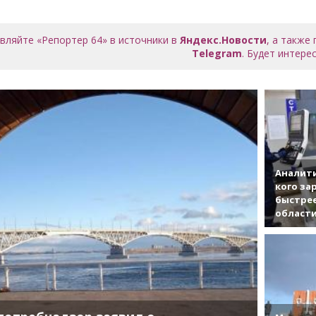
вляйте «Репортер 64» в источники в
Яндекс.Новости
, а также
Telegram
. Будет интерес
Аналити
кого за
быстрее
област