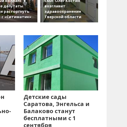
й коллапс: в
СМИ: Олег Костин
е депутаты
возглавит
и расторгнуть
здравоохранение
 с «Ситиматик»
Тверской области
он
Детские сады
Саратова, Энгельса и
ьно-
Балаково станут
бесплатными с 1
сентября