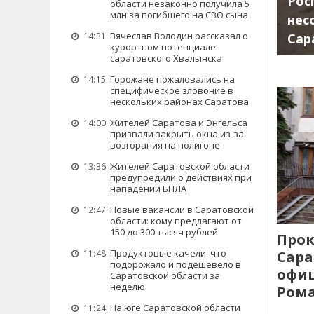
Рос
области незаконно получила 5
млн за погибшего на СВО сына
нес
Вячеслав Володин рассказал о
Сар
14:31
курортном потенциале
саратовского Хвалынска
Горожане пожаловались на
14:15
специфическое зловоние в
нескольких районах Саратова
Жителей Саратова и Энгельса
14:00
призвали закрыть окна из-за
возгорания на полигоне
Жителей Саратовской области
13:36
предупредили о действиях при
нападении БПЛА
Новые вакансии в Саратовской
12:47
области: кому предлагают от
150 до 300 тысяч рублей
Прок
Продуктовые качели: что
Сара
11:48
подорожало и подешевело в
офиц
Саратовской области за
неделю
Рома
На юге Саратовской области
11:24