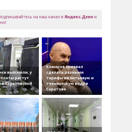
 подписывайтесь на наш канал в
Яндекс.Дзен
и
но!
Комаров призвал
ки выяснили, у
сделать разными
рплаты растут
тарифы на питьевую и
 в Саратовской
техническую воду в
и
Саратове