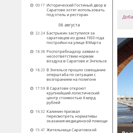
Исторический Гостиный двор в
00:17
Саратове хотят использовать
под отель и ресторан
Доба
06 августа
Бастрыкин заступился за
22:24
саратовцев из дома 1933 года
постройки на улице 8 Марта
Роспотребнадзор заявил о
18:38
несоответствии нормам
воздуха в Саратове и Энгельсе
В Энгельсе прошло совещание
18:23
оперштаба по ситуации с
возгоранием на полигоне
В Саратове откроют
17:59
крупнейший логистический
центр стоимостью 6 млрд
рублей
Калинин призвал
16:32
пересмотреть нормативы
оказания медицинской помощи
Жительница Саратовской
15:47