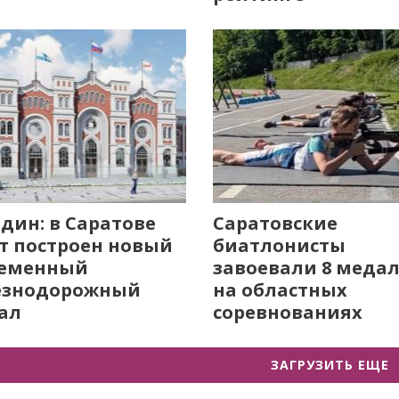
дин: в Саратове
Саратовские
т построен новый
биатлонисты
ременный
завоевали 8 меда
езнодорожный
на областных
ал
соревнованиях
ЗАГРУЗИТЬ ЕЩЕ