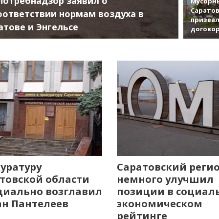
потребнадзор заявил о
Мусорны
Саратов
оответствии нормам воздуха в
призвал
атове и Энгельсе
договор
уратуру
Саратовский реги
товской области
немного улучшил
иально возглавил
позиции в социал
н Пантелеев
экономическом
рейтинге