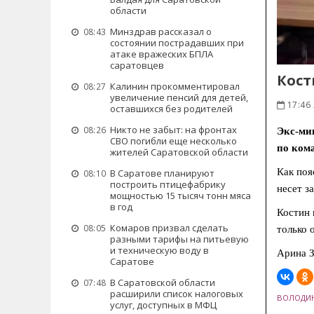
области
Минздрав рассказал о
08:43
состоянии пострадавших при
атаке вражеских БПЛА
саратовцев
Кост
Калинин прокомментировал
08:27
увеличение пенсий для детей,
17:46
оставшихся без родителей
Никто не забыт: на фронтах
08:26
Экс-мин
СВО погибли еще несколько
по ком
жителей Саратовской области
Как поя
В Саратове планируют
08:10
построить птицефабрику
несет з
мощностью 15 тысяч тонн мяса
в год
Костин 
Комаров призвал сделать
08:05
только 
разными тарифы на питьевую
и техническую воду в
Арина З
Саратове
В Саратовской области
07:48
расширили список налоговых
ВОЛОДИ
услуг, доступных в МФЦ