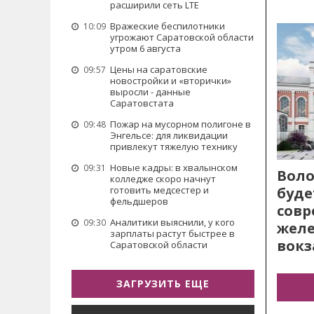
расширили сеть LTE
Вражеские беспилотники
10:09
угрожают Саратовской области
утром 6 августа
Цены на саратовские
09:57
новостройки и «вторички»
выросли - данные
Саратовстата
Пожар на мусорном полигоне в
09:48
Энгельсе: для ликвидации
привлекут тяжелую технику
Новые кадры: в хвалынском
09:31
Воло
колледже скоро начнут
буде
готовить медсестер и
фельдшеров
сов
Аналитики выяснили, у кого
09:30
жел
зарплаты растут быстрее в
вокз
Саратовской области
ЗАГРУЗИТЬ ЕЩЕ