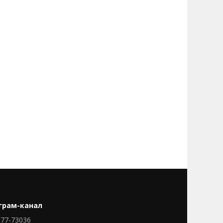
грам-канал
77-73036