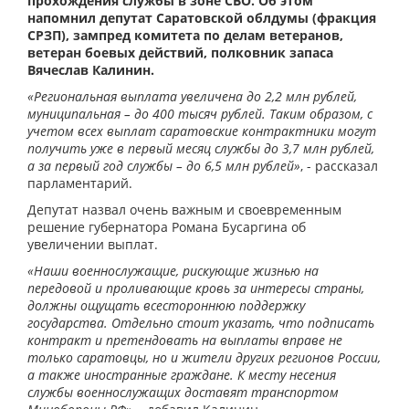
прохождения службы в зоне СВО. Об этом
напомнил депутат Саратовской облдумы (фракция
СРЗП), зампред комитета по делам ветеранов,
ветеран боевых действий, полковник запаса
Вячеслав Калинин.
«Региональная выплата увеличена до 2,2 млн рублей,
муниципальная – до 400 тысяч рублей. Таким образом, с
учетом всех выплат саратовские контрактники могут
получить уже в первый месяц службы до 3,7 млн рублей,
а за первый год службы – до 6,5 млн рублей»
, - рассказал
парламентарий.
Депутат назвал очень важным и своевременным
решение губернатора Романа Бусаргина об
увеличении выплат.
«Наши военнослужащие, рискующие жизнью на
передовой и проливающие кровь за интересы страны,
должны ощущать всестороннюю поддержку
государства. Отдельно стоит указать, что подписать
контракт и претендовать на выплаты вправе не
только саратовцы, но и жители других регионов России,
а также иностранные граждане. К месту несения
службы военнослужащих доставят транспортом