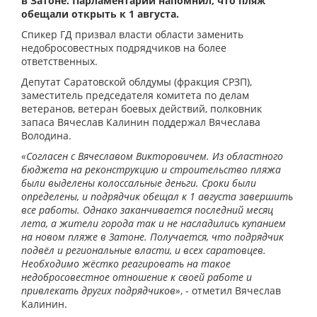
в Затоне. Парламентарий напомнил, что пляж
обещали открыть к 1 августа.
Спикер ГД призвал власти области заменить
недобросовестных подрядчиков на более
ответственных.
Депутат Саратовской облдумы (фракция СРЗП),
заместитель председателя комитета по делам
ветеранов, ветеран боевых действий, полковник
запаса Вячеслав Калинин поддержал Вячеслава
Володина.
«Согласен с Вячеславом Викторовичем. Из областного
бюджета на реконструкцию и строительство пляжа
были выделены колоссальные деньги. Сроки были
определены, и подрядчик обещал к 1 августа завершить
все работы. Однако заканчивается последний месяц
лета, а жители города так и не насладились купанием
на новом пляже в Затоне. Получается, что подрядчик
подвёл и региональные власти, и всех саратовцев.
Необходимо жёстко реагировать на такое
недобросовестное отношение к своей работе и
привлекать других подрядчиков»
, - отметил Вячеслав
Калинин.