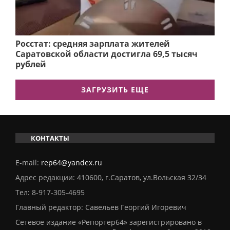
Росстат: средняя зарплата жителей
Саратовской области достигла 69,5 тысяч
рублей
ЗАГРУЗИТЬ ЕЩЕ
КОНТАКТЫ
E-mail:
rep64@yandex.ru
Адрес редакции: 410600, г.Саратов, ул.Вольская 32/34
Тел:
8-917-305-4695
Главный редактор: Савельев Георгий Игоревич
Сетевое издание «Репортер64» зарегистрировано в