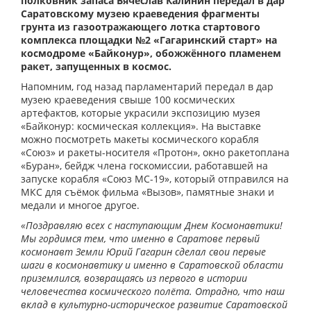
полковник запаса Вячеслав Калинин передал в дар
Саратовскому музею краеведения фрагменты
грунта из газоотражающего лотка стартового
комплекса площадки №2 «Гагаринский старт» на
космодроме «Байконур», обожжённого пламенем
ракет, запущенных в космос.
Напомним, год назад парламентарий передал в дар
музею краеведения свыше 100 космических
артефактов, которые украсили экспозицию музея
«Байконур: космическая коллекция». На выставке
можно посмотреть макеты космического корабля
«Союз» и ракеты-носителя «Протон», окно ракетоплана
«Буран», бейдж члена госкомиссии, работавшей на
запуске корабля «Союз МС-19», который отправился на
МКС для съёмок фильма «Вызов», памятные знаки и
медали и многое другое.
«Поздравляю всех с наступающим Днем Космонавтики!
Мы гордимся тем, что именно в Саратове первый
космонавт Земли Юрий Гагарин сделал свои первые
шаги в космонавтику и именно в Саратовской области
приземлился, возвращаясь из первого в истории
человечества космического полёта. Отрадно, что наш
вклад в культурно-историческое развитие Саратовской