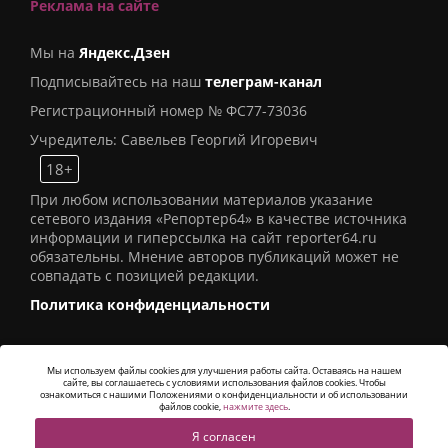
Реклама на сайте
Мы на
Яндекс.Дзен
Подписывайтесь на наш
телеграм-канал
Регистрационный номер № ФС77-73036
Учредитель: Савельев Георгий Игоревич
18+
При любом использовании материалов указание
сетевого издания «Репортер64» в качестве источника
информации и гиперссылка на сайт reporter64.ru
обязательны. Мнение авторов публикаций может не
совпадать с позицией редакции.
Политика конфиденциальности
Мы используем файлы cookies для улучшения работы сайта. Оставаясь на нашем
сайте, вы соглашаетесь с условиями использования файлов cookies. Чтобы
© 2016
СИ «Репортер64»
. Все права защищены -
ознакомиться с нашими Положениями о конфиденциальности и об использовании
Разработка
Alatis Studio
файлов cookie,
нажмите здесь
.
Я согласен