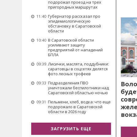
подорожал проезд на трех
пригородных маршрутах
Губернатор рассказал про
11:40
эпидемиологическую
обстановку в Саратовской
области
В Саратовской области
10:40
усиливают защиту
предприятий от нападений
БПЛА
Лисички, маслята, поддубники:
09:39
саратовцы в соцсетях делятся
фото лесных трофеев
Воло
Подразделения ПВО
09:33
уничтожали беспилотники над
буде
Саратовской областью ночью
сов
Пельмени, хлеб, водка: что еще
09:31
жел
подорожало в Саратовской
области в 2026 году
вокз
ЗАГРУЗИТЬ ЕЩЕ