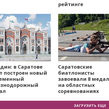
рейтинге
дин: в Саратове
Саратовские
т построен новый
биатлонисты
ременный
завоевали 8 меда
езнодорожный
на областных
ал
соревнованиях
ЗАГРУЗИТЬ ЕЩЕ