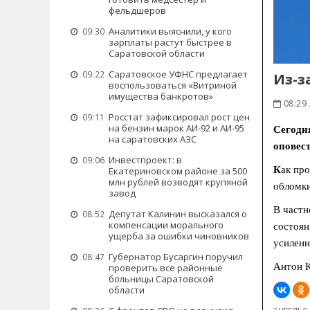
фельдшеров
Аналитики выяснили, у кого
09:30
зарплаты растут быстрее в
Саратовской области
Саратовское УФНС предлагает
09:22
Из-з
воспользоваться «Витриной
имущества банкротов»
08:29 
Росстат зафиксировал рост цен
09:11
на бензин марок АИ-92 и АИ-95
Сегодня
на саратовских АЗС
оповест
Инвестпроект: в
09:06
К
ак пр
Екатериновском районе за 500
млн рублей возводят крупяной
обломки
завод
В частн
Депутат Калинин высказался о
08:52
компенсации морального
состоян
ущерба за ошибки чиновников
усиленн
Губернатор Бусаргин поручил
08:47
Антон К
проверить все районные
больницы Саратовской
области