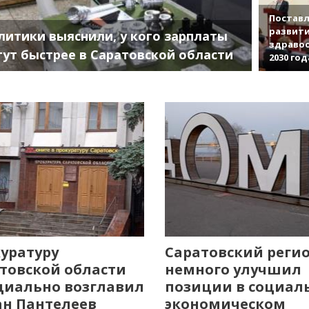
Поставл
развити
литики выяснили, у кого зарплаты
здраво
тут быстрее в Саратовской области
2030 год
уратуру
Саратовский реги
товской области
немного улучшил
иально возглавил
позиции в социал
н Пантелеев
экономическом