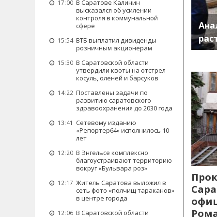
В Саратове Калинин
17:00
высказался об усилении
контроля в коммунальной
Ана
сфере
рас
ВТБ выплатил дивиденды
15:54
розничным акционерам
В Саратовской области
15:30
утвердили квоты на отстрел
косуль, оленей и барсуков
Поставлены задачи по
14:22
развитию саратовского
здравоохранения до 2030 года
Сетевому изданию
13:41
«Репортер64» исполнилось 10
лет
В Энгельсе комплексно
12:20
благоустраивают территорию
вокруг «Бульвара роз»
Прок
Житель Саратова выложил в
12:17
Сара
сеть фото «полчищ тараканов»
в центре города
офиц
Рома
В Саратовской области
12:06