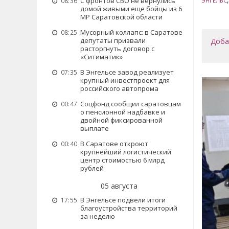
С фронтов СВО не вернулись
ЭНГЕЛЬС
08:36
домой живыми еще бойцы из 6
МР Саратовской области
Мусорный коллапс: в Саратове
08:25
депутаты призвали
Доба
расторгнуть договор с
«Ситиматик»
В Энгельсе завод реализует
07:35
крупный инвестпроект для
российского автопрома
Соцфонд сообщил саратовцам
00:47
о пенсионной надбавке и
двойной фиксированной
выплате
В Саратове откроют
00:40
крупнейший логистический
центр стоимостью 6 млрд
рублей
05 августа
В Энгельсе подвели итоги
17:55
благоустройства территорий
за неделю