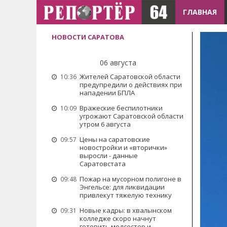
ГЛАВНАЯ
НОВОСТИ САРАТОВА
06 августа
Жителей Саратовской области
10:36
предупредили о действиях при
нападении БПЛА
Вражеские беспилотники
10:09
угрожают Саратовской области
утром 6 августа
Цены на саратовские
09:57
новостройки и «вторички»
выросли - данные
Саратовстата
Пожар на мусорном полигоне в
09:48
Энгельсе: для ликвидации
привлекут тяжелую технику
Новые кадры: в хвалынском
09:31
колледже скоро начнут
готовить медсестер и