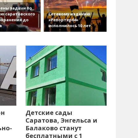
ены задачи по
ю саратовского
Сетевому изданию
охранения до
«Репортер64»
а
исполнилось 10 лет
он
Детские сады
Саратова, Энгельса и
ьно-
Балаково станут
бесплатными с 1