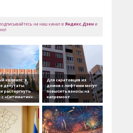
 подписывайтесь на наш канал в
Яндекс.Дзен
и
но!
й коллапс: в
Для саратовцев из
е депутаты
домов с лифтами могут
и расторгнуть
повысить взносы на
 с «Ситиматик»
капремонт