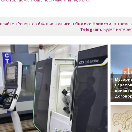
САРАТОВ
ДОМА
ЛЮДИ
ПОСТРАДАЛИ
БПЛА
АТАКА
вляйте «Репортер 64» в источники в
Яндекс.Новости
, а также
Telegram
. Будет интерес
Мусорны
Саратов
призвал
договор