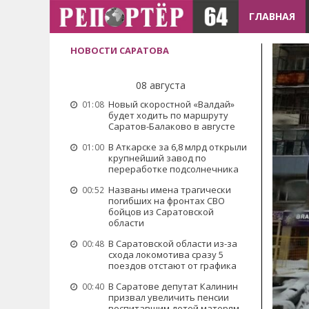
ГЛАВНАЯ
НОВОСТИ САРАТОВА
08 августа
Новый скоростной «Валдай»
01:08
будет ходить по маршруту
Саратов-Балаково в августе
В Аткарске за 6,8 млрд открыли
01:00
крупнейший завод по
переработке подсолнечника
Названы имена трагически
00:52
погибших на фронтах СВО
бойцов из Саратовской
области
В Саратовской области из-за
00:48
схода локомотива сразу 5
поездов отстают от графика
В Саратове депутат Калинин
00:40
призвал увеличить пенсии
воспитавшим детей матерям