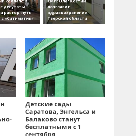
й коллапс: в
СМИ: Олег Костин
е депутаты
возглавит
и расторгнуть
здравоохранение
 с «Ситиматик»
Тверской области
он
Детские сады
Саратова, Энгельса и
ьно-
Балаково станут
бесплатными с 1
сентября