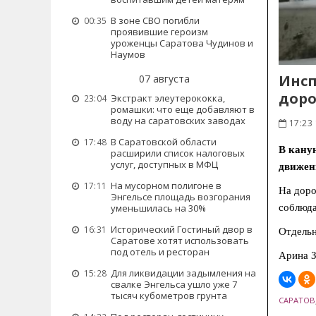
В зоне СВО погибли
00:35
проявившие героизм
уроженцы Саратова Чудинов и
Наумов
Инсп
07 августа
доро
Экстракт элеутерококка,
23:04
ромашки: что еще добавляют в
воду на саратовских заводах
17:23 
В Саратовской области
17:48
В кану
расширили список налоговых
услуг, доступных в МФЦ
движен
На мусорном полигоне в
17:11
На доро
Энгельсе площадь возгорания
соблюда
уменьшилась на 30%
Исторический Гостиный двор в
16:31
Отдельн
Саратове хотят использовать
под отель и ресторан
Арина З
Для ликвидации задымления на
15:28
свалке Энгельса ушло уже 7
тысяч кубометров грунта
САРАТОВ