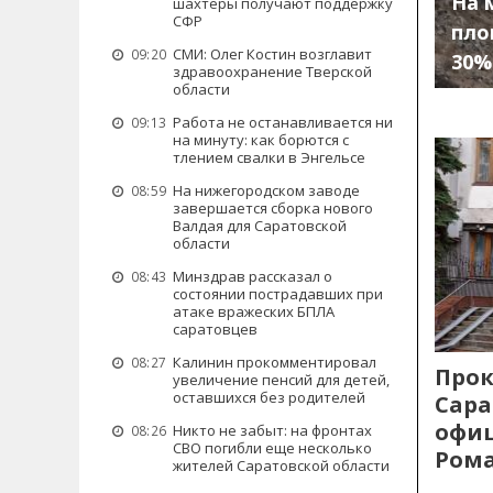
На 
шахтеры получают поддержку
СФР
пло
СМИ: Олег Костин возглавит
09:20
30%
здравоохранение Тверской
области
Работа не останавливается ни
09:13
на минуту: как борются с
тлением свалки в Энгельсе
На нижегородском заводе
08:59
завершается сборка нового
Валдая для Саратовской
области
Минздрав рассказал о
08:43
состоянии пострадавших при
атаке вражеских БПЛА
саратовцев
Калинин прокомментировал
08:27
Прок
увеличение пенсий для детей,
оставшихся без родителей
Сара
офиц
Никто не забыт: на фронтах
08:26
СВО погибли еще несколько
Рома
жителей Саратовской области