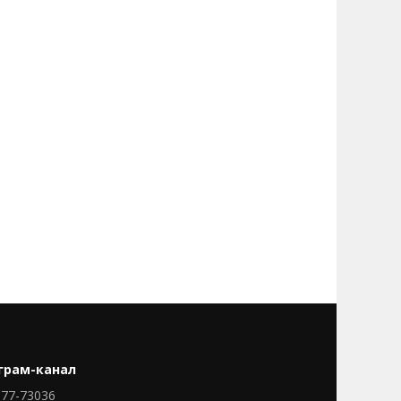
грам-канал
77-73036