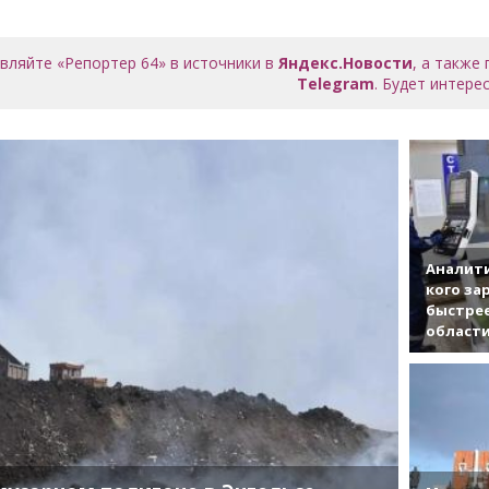
вляйте «Репортер 64» в источники в
Яндекс.Новости
, а также
Telegram
. Будет интерес
Аналити
кого за
быстрее
област