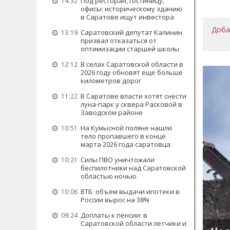
Под ресторан, гостиницу,
14:32
офисы: историческому зданию
в Саратове ищут инвестора
Доба
Саратовский депутат Калинин
13:19
призвал отказаться от
оптимизации старшей школы
В селах Саратовской области в
12:12
2026 году обновят еще больше
километров дорог
В Саратове власти хотят снести
11:22
луна-парк у сквера Расковой в
Заводском районе
На Кумысной поляне нашли
10:51
тело пропавшего в конце
марта 2026 года саратовца
Силы ПВО уничтожали
10:21
беспилотники над Саратовской
областью ночью
ВТБ: объем выдачи ипотеки в
10:06
России вырос на 38%
Доплаты к пенсии: в
09:24
Саратовской области летчики и