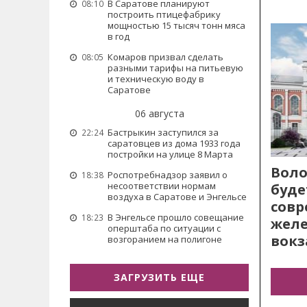
В Саратове планируют
08:10
построить птицефабрику
мощностью 15 тысяч тонн мяса
в год
Комаров призвал сделать
08:05
разными тарифы на питьевую
и техническую воду в
Саратове
06 августа
Бастрыкин заступился за
22:24
саратовцев из дома 1933 года
постройки на улице 8 Марта
Воло
Роспотребнадзор заявил о
18:38
несоответствии нормам
буде
воздуха в Саратове и Энгельсе
сов
В Энгельсе прошло совещание
18:23
жел
оперштаба по ситуации с
вокз
возгоранием на полигоне
ЗАГРУЗИТЬ ЕЩЕ