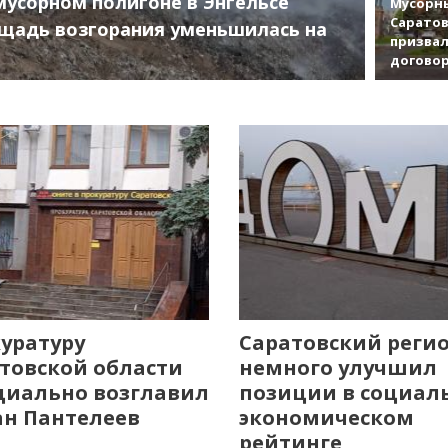
мусорном полигоне в Энгельсе
Мусорны
Саратов
щадь возгорания уменьшилась на
призвал
договор
уратуру
Саратовский реги
товской области
немного улучшил
иально возглавил
позиции в социал
н Пантелеев
экономическом
рейтинге