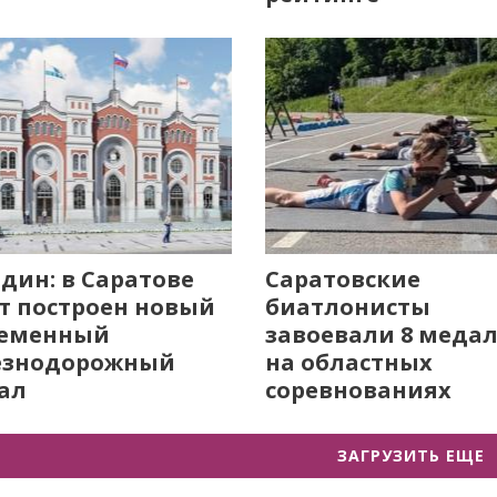
дин: в Саратове
Саратовские
т построен новый
биатлонисты
ременный
завоевали 8 меда
езнодорожный
на областных
ал
соревнованиях
ЗАГРУЗИТЬ ЕЩЕ