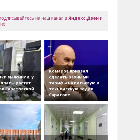
 подписывайтесь на наш канал в
Яндекс.Дзен
и
но!
Комаров призвал
ки выяснили, у
сделать разными
рплаты растут
тарифы на питьевую и
 в Саратовской
техническую воду в
и
Саратове