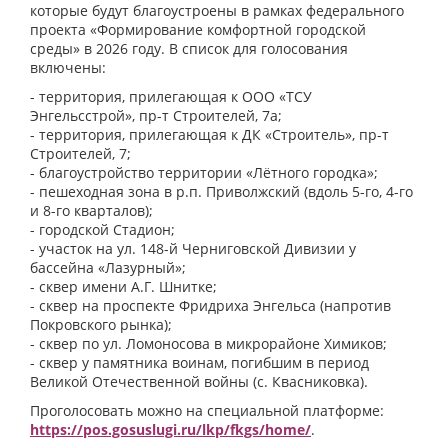
которые будут благоустроены в рамках федерального
проекта «Формирование комфортной городской
среды» в 2026 году. В список для голосования
включены:
- территория, прилегающая к ООО «ТСУ
Энгельсстрой», пр-т Строителей, 7а;
- территория, прилегающая к ДК «Строитель», пр-т
Строителей, 7;
- благоустройство территории «Лётного городка»;
- пешеходная зона в р.п. Приволжский (вдоль 5-го, 4-го
и 8-го кварталов);
- городской Стадион;
- участок на ул. 148-й Черниговской Дивизии у
бассейна «Лазурный»;
- сквер имени А.Г. Шнитке;
- сквер на проспекте Фридриха Энгельса (напротив
Покровского рынка);
- сквер по ул. Ломоносова в микрорайоне Химиков;
- сквер у памятника воинам, погибшим в период
Великой Отечественной войны (с. Квасниковка).
Проголосовать можно на специальной платформе:
https://pos.gosuslugi.ru/lkp/fkgs/home/
.