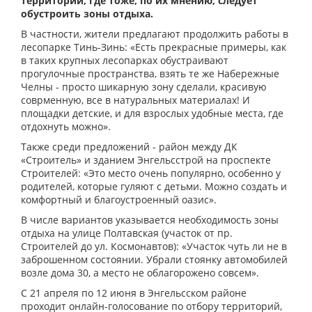
территории, где тоже, по их мнению, следует
обустроить зоны отдыха.
В частности, жители предлагают продолжить работы в
лесопарке Тинь-Зинь: «Есть прекрасные примеры, как
в таких крупных лесопарках обустраивают
прогулочные пространства, взять те же Набережные
Челны - просто шикарную зону сделали, красивую
соврменную, все в натуральных материалах! И
площадки детские, и для взрослых удобные места, где
отдохнуть можно».
Также среди предложений - район между ДК
«Строитель» и зданием Энгельсстрой на проспекте
Строителей: «Это место очень популярно, особенно у
родителей, которые гуляют с детьми. Можно создать и
комфортный и благоустроенный оазис».
В числе вариантов указывается необходимость зоны
отдыха на улице Полтавская (участок от пр.
Строителей до ул. Космонавтов): «Участок чуть ли не в
заброшенном состоянии. Убрали стоянку автомобилей
возле дома 30, а место не облагорожено совсем».
С 21 апреля по 12 июня в Энгельсском районе
проходит онлайн-голосование по отбору территорий,