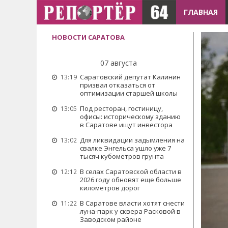
ГЛАВНАЯ
НОВОСТИ САРАТОВА
07 августа
Саратовский депутат Калинин
13:19
призвал отказаться от
оптимизации старшей школы
Под ресторан, гостиницу,
13:05
офисы: историческому зданию
в Саратове ищут инвестора
Для ликвидации задымления на
13:02
свалке Энгельса ушло уже 7
тысяч кубометров грунта
В селах Саратовской области в
12:12
2026 году обновят еще больше
километров дорог
В Саратове власти хотят снести
11:22
луна-парк у сквера Расковой в
Заводском районе