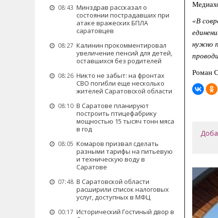
Медиахо
Минздрав рассказал о
08:43
состоянии пострадавших при
«В сов
атаке вражеских БПЛА
саратовцев
единени
нужно п
Калинин прокомментировал
08:27
увеличение пенсий для детей,
провод
оставшихся без родителей
Роман 
Никто не забыт: на фронтах
08:26
СВО погибли еще несколько
жителей Саратовской области
В Саратове планируют
08:10
построить птицефабрику
мощностью 15 тысяч тонн мяса
в год
Доба
Комаров призвал сделать
08:05
разными тарифы на питьевую
и техническую воду в
Саратове
В Саратовской области
07:48
расширили список налоговых
услуг, доступных в МФЦ
Исторический Гостиный двор в
00:17