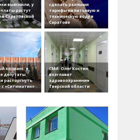
ки выяснили, у
сделать разными
рплаты растут
тарифы на питьевую и
 в Саратовской
техническую воду в
и
Саратове
й коллапс: в
СМИ: Олег Костин
е депутаты
возглавит
и расторгнуть
здравоохранение
 с «Ситиматик»
Тверской области