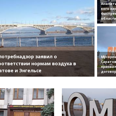
Аналити
кого за
быстрее
област
потребнадзор заявил о
Мусорны
Саратов
оответствии нормам воздуха в
призвал
атове и Энгельсе
договор