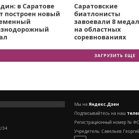
дин: в Саратове
Саратовские
т построен новый
биатлонисты
ременный
завоевали 8 меда
езнодорожный
на областных
ал
соревнованиях
ЗАГРУЗИТЬ ЕЩЕ
Мы на
Яндекс.Дзен
Подписывайтесь на наш
теле
Регистрационный номер № ФС
2/34
Учредитель: Савельев Георги