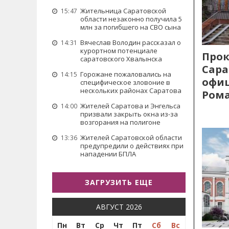
Жительница Саратовской
15:47
области незаконно получила 5
млн за погибшего на СВО сына
Вячеслав Володин рассказал о
14:31
курортном потенциале
Прок
саратовского Хвалынска
Сара
Горожане пожаловались на
14:15
офиц
специфическое зловоние в
нескольких районах Саратова
Рома
Жителей Саратова и Энгельса
14:00
призвали закрыть окна из-за
возгорания на полигоне
Жителей Саратовской области
13:36
предупредили о действиях при
нападении БПЛА
ЗАГРУЗИТЬ ЕЩЕ
АВГУСТ 2026
Пн
Вт
Ср
Чт
Пт
Сб
Вс