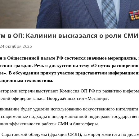
м в ОП: Калинин высказался о роли СМ
24 октября 2025
ря в Общественной палате РФ состоится значимое мероприятие
нении граждан. Речь о дискуссии на тему «О путях расширени
ве». В обсуждении примут участие представители информацион
ационным технологиям.
аторами встречи выступают Комиссия ОП РФ по развитию информ
ений офицеров запаса Вооружённых сил «Мегапир».
внимание будет уделено использованию искусственного интеллект
 современные подходы к информационной поддержке государствен
нию эффективности работы СМИ и блогосферы.
 Саратовской облдумы (фракция СРЗП), зампред комитета по делам