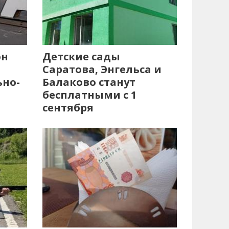
он
Детские сады
Саратова, Энгельса и
ьно-
Балаково станут
бесплатными с 1
сентября