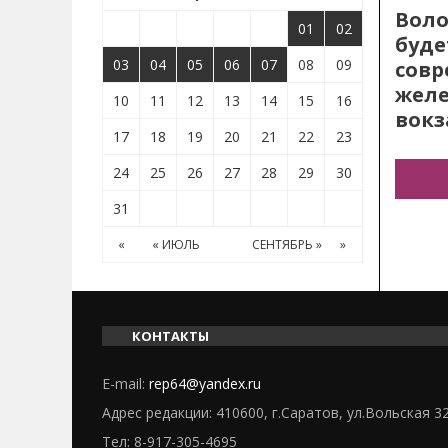
Воло
01
02
буде
03
04
05
06
07
08
09
сов
жел
10
11
12
13
14
15
16
вокз
17
18
19
20
21
22
23
24
25
26
27
28
29
30
31
«
« ИЮЛЬ
СЕНТЯБРЬ »
»
КОНТАКТЫ
E-mail:
rep64@yandex.ru
Адрес редакции: 410600, г.Саратов, ул.Вольская 3
Тел:
8-917-305-4695