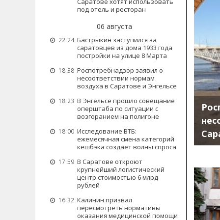
Саратове хотят использовать
под отель и ресторан
06 августа
Бастрыкин заступился за
22:24
саратовцев из дома 1933 года
постройки на улице 8 Марта
Роспотребнадзор заявил о
18:38
несоответствии нормам
воздуха в Саратове и Энгельсе
В Энгельсе прошло совещание
18:23
Рос
оперштаба по ситуации с
возгоранием на полигоне
нес
Исследование ВТБ:
18:00
Сар
ежемесячная смена категорий
кешбэка создает волны спроса
В Саратове откроют
17:59
крупнейший логистический
центр стоимостью 6 млрд
рублей
Калинин призвал
16:32
пересмотреть нормативы
оказания медицинской помощи