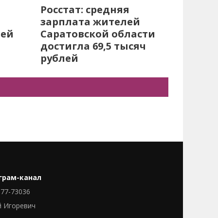
Росстат: средняя
зарплата жителей
лей
Саратовской области
достигла 69,5 тысяч
рублей
грам-канал
77-73036
й Игоревич