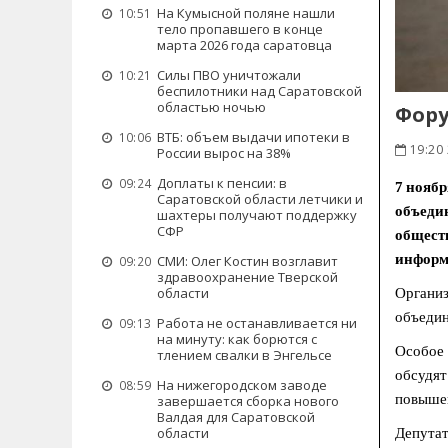
На Кумысной поляне нашли
10:51
тело пропавшего в конце
марта 2026 года саратовца
Силы ПВО уничтожали
10:21
беспилотники над Саратовской
областью ночью
Фору
ВТБ: объем выдачи ипотеки в
10:06
19:20 
России вырос на 38%
Доплаты к пенсии: в
09:24
7 нояб
Саратовской области летчики и
объеди
шахтеры получают поддержку
СФР
общест
информ
СМИ: Олег Костин возглавит
09:20
здравоохранение Тверской
области
Организ
объедин
Работа не останавливается ни
09:13
на минуту: как борются с
Особое 
тлением свалки в Энгельсе
обсудят
На нижегородском заводе
08:59
повыше
завершается сборка нового
Валдая для Саратовской
области
Депутат