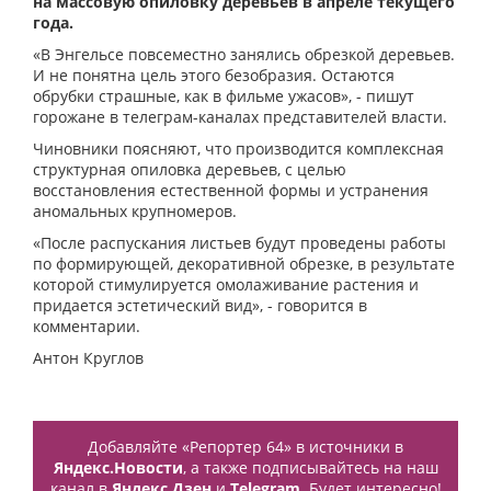
на массовую опиловку деревьев в апреле текущего
года.
«В Энгельсе повсеместно занялись обрезкой деревьев.
И не понятна цель этого безобразия. Остаются
обрубки страшные, как в фильме ужасов», - пишут
горожане в телеграм-каналах представителей власти.
Чиновники поясняют, что производится комплексная
структурная опиловка деревьев, с целью
восстановления естественной формы и устранения
аномальных крупномеров.
«После распускания листьев будут проведены работы
по формирующей, декоративной обрезке, в результате
которой стимулируется омолаживание растения и
придается эстетический вид», - говорится в
комментарии.
Антон Круглов
Добавляйте «Репортер 64» в источники в
Яндекс.Новости
, а также подписывайтесь на наш
канал в
Яндекс.Дзен
и
Telegram
. Будет интересно!