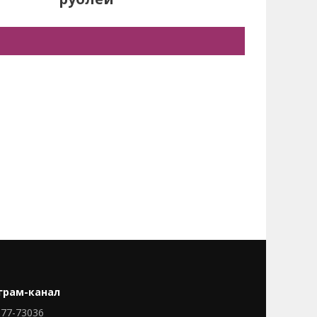
грам-канал
77-73036