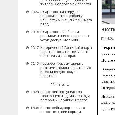
жителей Саратовской области
В Саратове планируют
00:20
построить птицефабрику
мощностью 15 тысяч тонн мяса
в год
Эксп
В Саратовской области
00:18
расширили список налоговых
14:02 
услуг, доступных в МФЦ
Исторический Гостиный двор в
00:17
Егор П
Саратове хотят использовать
увеков
под отель и ресторан
По его 
Комаров призвал сделать
00:15
разными тарифы на питьевую
В перио
и техническую воду в
талантл
Саратове
развити
06 августа
соверше
Бастрыкин заступился за
22:24
саратовцев из дома 1933 года
Инициат
постройки на улице 8 Марта
деятеле
Роспотребнадзор заявил о
18:38
привлеч
несоответствии нормам