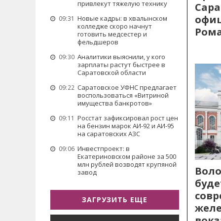
привлекут тяжелую технику
Сара
офиц
Новые кадры: в хвалынском
09:31
колледже скоро начнут
Рома
готовить медсестер и
фельдшеров
Аналитики выяснили, у кого
09:30
зарплаты растут быстрее в
Саратовской области
Саратовское УФНС предлагает
09:22
воспользоваться «Витриной
имущества банкротов»
Росстат зафиксировал рост цен
09:11
на бензин марок АИ-92 и АИ-95
на саратовских АЗС
Инвестпроект: в
09:06
Екатериновском районе за 500
млн рублей возводят крупяной
Воло
завод
буде
сов
ЗАГРУЗИТЬ ЕЩЕ
жел
вокз