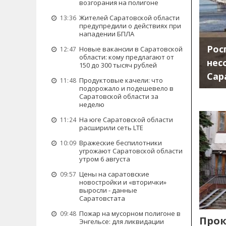
возгорания на полигоне
Жителей Саратовской области
13:36
предупредили о действиях при
нападении БПЛА
Рос
Новые вакансии в Саратовской
12:47
области: кому предлагают от
нес
150 до 300 тысяч рублей
Сар
Продуктовые качели: что
11:48
подорожало и подешевело в
Саратовской области за
неделю
На юге Саратовской области
11:24
расширили сеть LTE
Вражеские беспилотники
10:09
угрожают Саратовской области
утром 6 августа
Цены на саратовские
09:57
новостройки и «вторички»
выросли - данные
Саратовстата
Пожар на мусорном полигоне в
09:48
Прок
Энгельсе: для ликвидации