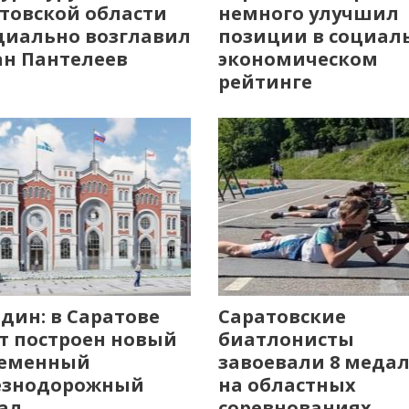
товской области
немного улучшил
иально возглавил
позиции в социал
н Пантелеев
экономическом
рейтинге
дин: в Саратове
Саратовские
т построен новый
биатлонисты
ременный
завоевали 8 меда
езнодорожный
на областных
ал
соревнованиях