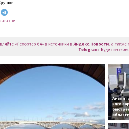
руглов
,
САРАТОВ
вляйте «Репортер 64» в источники в
Яндекс.Новости
, а также
Telegram
. Будет интерес
Аналити
кого за
быстрее
област