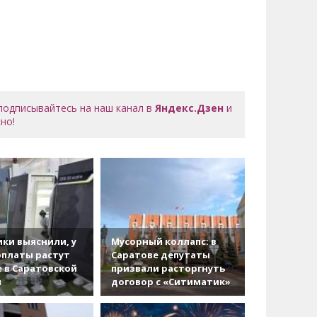
 подписывайтесь на наш канал в
Яндекс.Дзен
и
но!
ки выяснили, у
Мусорный коллапс: в
рплаты растут
Саратове депутаты
 в Саратовской
призвали расторгнуть
и
договор с «Ситиматик»