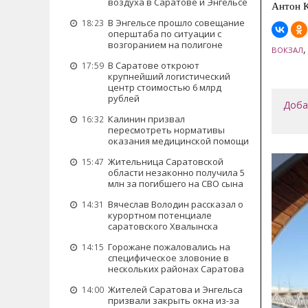
воздуха в Саратове и Энгельсе
Антон К
В Энгельсе прошло совещание
18:23
оперштаба по ситуации с
возгоранием на полигоне
ВОКЗАЛ
В Саратове откроют
17:59
крупнейший логистический
центр стоимостью 6 млрд
рублей
Доба
Калинин призвал
16:32
пересмотреть нормативы
оказания медицинской помощи
Жительница Саратовской
15:47
области незаконно получила 5
млн за погибшего на СВО сына
Вячеслав Володин рассказал о
14:31
курортном потенциале
саратовского Хвалынска
Горожане пожаловались на
14:15
специфическое зловоние в
нескольких районах Саратова
Жителей Саратова и Энгельса
14:00
призвали закрыть окна из-за