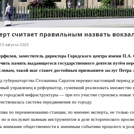
ерт считает правильным назвать вокзал
13 августа 2025
ерфилов, заместитель директора Городского центра имени П.А.
ечить память выдающегося государственного деятеля путём пе
словам, такой шаг станет достойным признанием заслуг Петра 
д губернаторства Столыпина Саратов пережил настоящий период ра
ивый управленец и реформатор, сумевший реализовать множество 
ю городской инфраструктуры — при его участии строились новые 
нствовалась система передвижения по городу.
ива по переименованию станции, по мнению эксперта, не только 
, но и послужит важным инструментом в деле исторического просве
ь внимание общественности к значимым событиям прошлого и роли