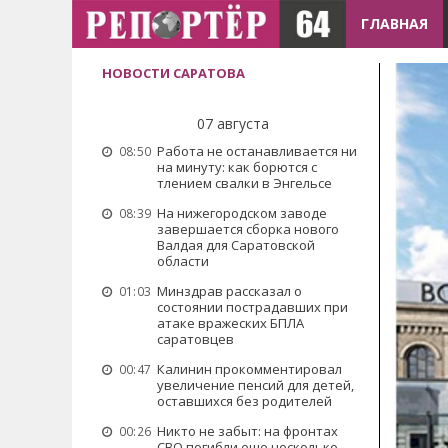
ГЛАВНАЯ
НОВОСТИ САРАТОВА
07 августа
Работа не останавливается ни
08:50
на минуту: как борются с
тлением свалки в Энгельсе
На нижегородском заводе
08:39
завершается сборка нового
Валдая для Саратовской
области
Минздрав рассказал о
01:03
состоянии пострадавших при
атаке вражеских БПЛА
саратовцев
Калинин прокомментировал
00:47
увеличение пенсий для детей,
оставшихся без родителей
Никто не забыт: на фронтах
00:26
СВО погибли еще несколько