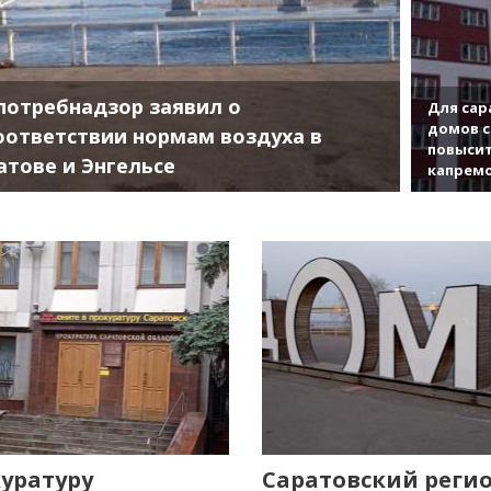
потребнадзор заявил о
Для сар
домов с
оответствии нормам воздуха в
повысит
атове и Энгельсе
капрем
уратуру
Саратовский реги