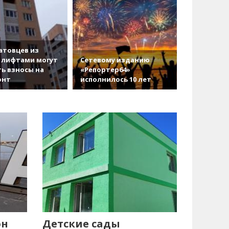
атовцев из
 лифтами могут
Сетевому изданию
ь взносы на
«Репортер64»
онт
исполнилось 10 лет
он
Детские сады