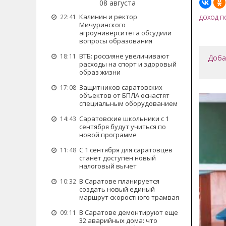
08 августа
Калинин и ректор
22:41
ДОХОД П
Мичуринского
агроуниверситета обсудили
вопросы образования
ВТБ: россияне увеличивают
18:11
Доба
расходы на спорт и здоровый
образ жизни
Защитников саратовских
17:08
объектов от БПЛА оснастят
специальным оборудованием
Саратовские школьники с 1
14:43
сентября будут учиться по
новой программе
С 1 сентября для саратовцев
11:48
станет доступен новый
налоговый вычет
В Саратове планируется
10:32
создать новый единый
маршрут скоростного трамвая
В Саратове демонтируют еще
09:11
32 аварийных дома: что