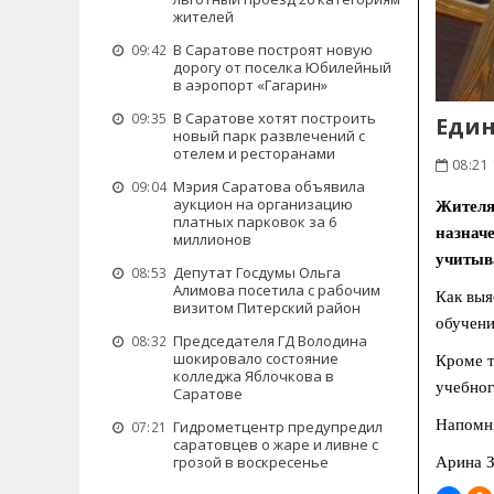
жителей
В Саратове построят новую
09:42
дорогу от поселка Юбилейный
в аэропорт «Гагарин»
В Саратове хотят построить
09:35
Един
новый парк развлечений с
отелем и ресторанами
08:21
Мэрия Саратова объявила
09:04
аукцион на организацию
Жителям
платных парковок за 6
назначе
миллионов
учитыва
Депутат Госдумы Ольга
08:53
Алимова посетила с рабочим
Как выя
визитом Питерский район
обучени
Председателя ГД Володина
08:32
шокировало состояние
Кроме т
колледжа Яблочкова в
учебног
Саратове
Напомни
Гидрометцентр предупредил
07:21
саратовцев о жаре и ливне с
грозой в воскресенье
Арина З