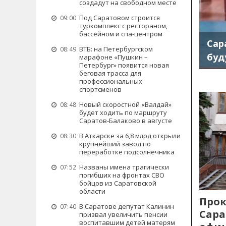
создадут на свободном месте
Под Саратовом строится
09:00
туркомплекс с рестораном,
бассейном и спа-центром
Сар
ВТБ: на Петербургском
08:49
буд
марафоне «Пушкин –
Петербург» появится новая
беговая трасса для
профессиональных
спортсменов
Новый скоростной «Валдай»
08:48
будет ходить по маршруту
Саратов-Балаково в августе
В Аткарске за 6,8 млрд открыли
08:30
крупнейший завод по
переработке подсолнечника
Названы имена трагически
07:52
погибших на фронтах СВО
бойцов из Саратовской
области
Прок
В Саратове депутат Калинин
07:40
Сара
призвал увеличить пенсии
воспитавшим детей матерям