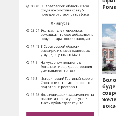
офиц
Рома
В Саратовской области из-за
00:48
схода локомотива сразу 5
поездов отстают от графика
07 августа
Экстракт элеутерококка,
23:04
ромашки: что еще добавляют в
воду на саратовских заводах
В Саратовской области
17:48
расширили список налоговых
услуг, доступных в МФЦ
На мусорном полигоне в
17:11
Энгельсе площадь возгорания
уменьшилась на 30%
Исторический Гостиный двор в
Воло
16:31
Саратове хотят использовать
буде
под отель и ресторан
сов
Для ликвидации задымления на
15:28
жел
свалке Энгельса ушло уже 7
тысяч кубометров грунта
вокз