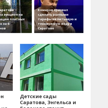
аратова
Комаров призвал
а аукцион на
сделать разными
зацию платных
тарифы на питьевую и
к за 6
техническую воду в
нов
Саратове
он
Детские сады
Саратова, Энгельса и