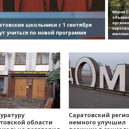
Мэрия С
объявил
органи
атовские школьники с 1 сентября
парково
ут учиться по новой программе
миллио
уратуру
Саратовский реги
товской области
немного улучшил