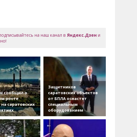
 подписывайтесь на наш канал в
Яндекс.Дзен
и
но!
Защитников
м сообщил о
саратовских объектов
ом росте
от БПЛА оснастят
 на саратовских
специальным
иятиях
оборудованием