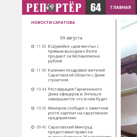
ГЛАВНАЯ
НОВОСТИ САРАТОВА
09 августа
В Шумейке «дом мечты» с
11:03
прямым выходом к Волге
продают за 64,9 миллиона
рублей
Калинин поздравил жителей
11:00
Саратовской области с Днем
строителя
Реставрация Гарнизонного
10:44
Дома офицеров в Энгельсе
завершается: что в нем будет
Минпром сообщил о заметном
10:35
росте зарплат на саратовских
предприятиях
Саратовский Минтруд
09:45
предоставил право на
льготный проезд 26 категориям