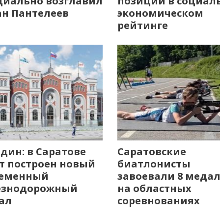
иально возглавил
позиции в социал
н Пантелеев
экономическом
рейтинге
дин: в Саратове
Саратовские
т построен новый
биатлонисты
ременный
завоевали 8 меда
езнодорожный
на областных
ал
соревнованиях