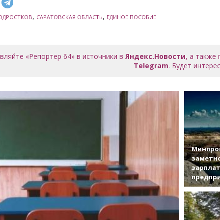
,
,
ОДРОСТКОВ
САРАТОВСКАЯ ОБЛАСТЬ
ЕДИНОЕ ПОСОБИЕ
вляйте «Репортер 64» в источники в
Яндекс.Новости
, а также
Telegram
. Будет интерес
Минпро
заметн
зарплат
предпр