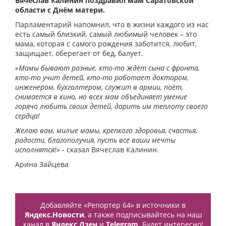
Вячеслав Калинин поздравил мам Саратовской
области с Днём матери.
Парламентарий напомнил, что в жизни каждого из нас
есть самый близкий, самый любимый человек – это
мама, которая с самого рождения заботится, любит,
защищает, оберегает от бед, балует.
«Мамы бывают разные, кто-то ждёт сына с фронта,
кто-то учит детей, кто-то работает доктором,
инженером, бухгалтером, служит в армии, поёт,
снимается в кино, но всех мам объединяет умение
горячо любить своих детей, дарить им теплоту своего
сердца!
Желаю вам, милые мамы, крепкого здоровья, счастья,
радости, благополучия, пусть все ваши мечты
исполнятся!»
- сказал Вячеслав Калинин.
Арина Зайцева
Добавляйте «Репортер 64» в источники в
Яндекс.Новости
, а также подписывайтесь на наш
канал в
Яндекс.Дзен
и
Telegram
. Будет интересно!