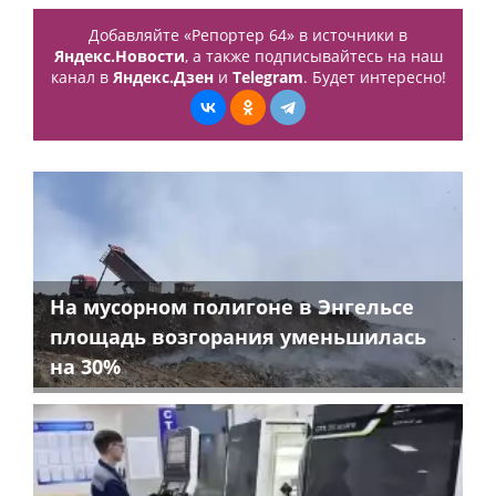
Добавляйте «Репортер 64» в источники в
Яндекс.Новости
, а также подписывайтесь на наш
канал в
Яндекс.Дзен
и
Telegram
. Будет интересно!
На мусорном полигоне в Энгельсе
площадь возгорания уменьшилась
на 30%