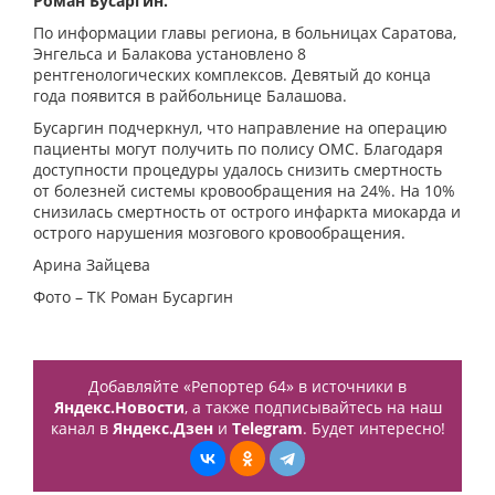
Роман Бусаргин.
По информации главы региона, в больницах Саратова,
Энгельса и Балакова установлено 8
рентгенологических комплексов. Девятый до конца
года появится в райбольнице Балашова.
Бусаргин подчеркнул, что направление на операцию
пациенты могут получить по полису ОМС. Благодаря
доступности процедуры удалось снизить смертность
от болезней системы кровообращения на 24%. На 10%
снизилась смертность от острого инфаркта миокарда и
острого нарушения мозгового кровообращения.
Арина Зайцева
Фото – ТК Роман Бусаргин
Добавляйте «Репортер 64» в источники в
Яндекс.Новости
, а также подписывайтесь на наш
канал в
Яндекс.Дзен
и
Telegram
. Будет интересно!