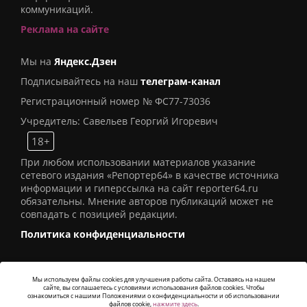
коммуникаций.
Реклама на сайте
Мы на
Яндекс.Дзен
Подписывайтесь на наш
телеграм-канал
Регистрационный номер № ФС77-73036
Учредитель: Савельев Георгий Игоревич
18+
При любом использовании материалов указание
сетевого издания «Репортер64» в качестве источника
информации и гиперссылка на сайт reporter64.ru
обязательны. Мнение авторов публикаций может не
совпадать с позицией редакции.
Политика конфиденциальности
Мы используем файлы cookies для улучшения работы сайта. Оставаясь на нашем
сайте, вы соглашаетесь с условиями использования файлов cookies. Чтобы
© 2016
СИ «Репортер64»
. Все права защищены -
ознакомиться с нашими Положениями о конфиденциальности и об использовании
Разработка
Alatis Studio
файлов cookie,
нажмите здесь
.