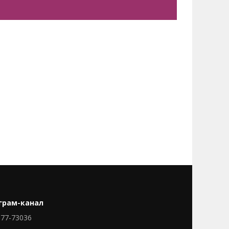
грам-канал
77-73036