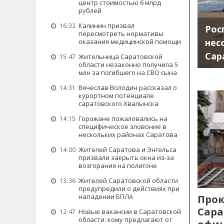
центр стоимостью 6 млрд
рублей
Калинин призвал
16:32
Рос
пересмотреть нормативы
нес
оказания медицинской помощи
Сар
Жительница Саратовской
15:47
области незаконно получила 5
млн за погибшего на СВО сына
Вячеслав Володин рассказал о
14:31
курортном потенциале
саратовского Хвалынска
Горожане пожаловались на
14:15
специфическое зловоние в
нескольких районах Саратова
Жителей Саратова и Энгельса
14:00
призвали закрыть окна из-за
возгорания на полигоне
Жителей Саратовской области
13:36
предупредили о действиях при
нападении БПЛА
Прок
Сара
Новые вакансии в Саратовской
12:47
области: кому предлагают от