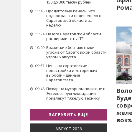
офиц
150 до 300 тысяч рублей
Рома
Продуктовые качели: что
11:48
подорожало и подешевело в
Саратовской области за
неделю
На юге Саратовской области
11:24
расширили сеть LTE
Вражеские беспилотники
10:09
угрожают Саратовской области
утром 6 августа
Цены на саратовские
09:57
новостройки и «вторички»
выросли - данные
Саратовстата
Пожар на мусорном полигоне в
09:48
Воло
Энгельсе: для ликвидации
буде
привлекут тяжелую технику
сов
жел
ЗАГРУЗИТЬ ЕЩЕ
вокз
АВГУСТ 2026