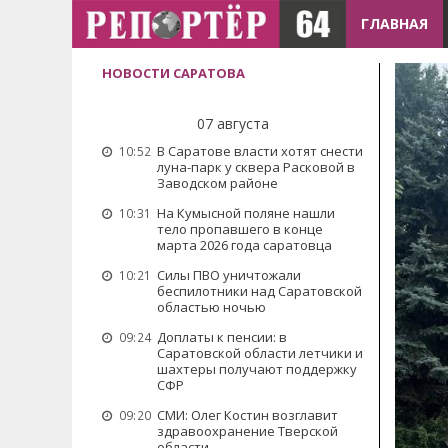
ГЛАВНАЯ
НОВОСТИ САРАТОВА
07 августа
В Саратове власти хотят снести
10:52
луна-парк у сквера Расковой в
Заводском районе
На Кумысной поляне нашли
10:31
тело пропавшего в конце
марта 2026 года саратовца
Силы ПВО уничтожали
10:21
беспилотники над Саратовской
областью ночью
Доплаты к пенсии: в
09:24
Саратовской области летчики и
шахтеры получают поддержку
СФР
СМИ: Олег Костин возглавит
09:20
здравоохранение Тверской
области