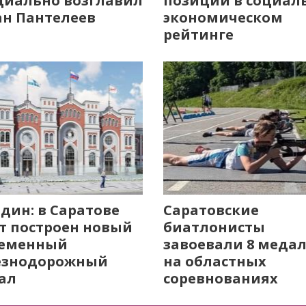
иально возглавил
позиции в социал
н Пантелеев
экономическом
рейтинге
дин: в Саратове
Саратовские
т построен новый
биатлонисты
ременный
завоевали 8 меда
езнодорожный
на областных
ал
соревнованиях