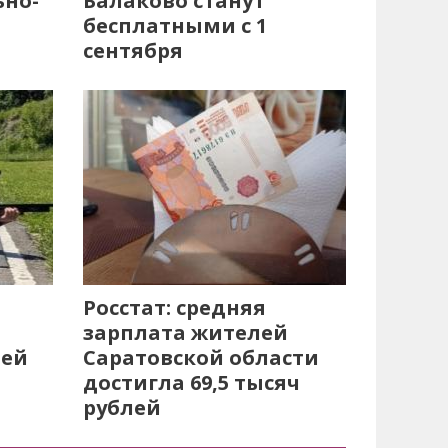
ьно-
Балаково станут
бесплатными с 1
сентября
Росстат: средняя
зарплата жителей
лей
Саратовской области
достигла 69,5 тысяч
рублей