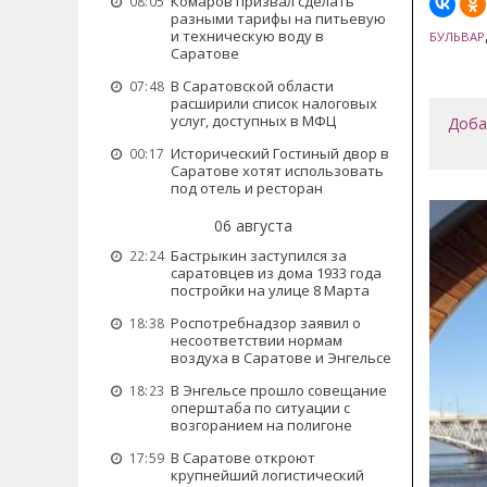
Комаров призвал сделать
08:05
разными тарифы на питьевую
и техническую воду в
БУЛЬВАР
Саратове
В Саратовской области
07:48
расширили список налоговых
услуг, доступных в МФЦ
Доба
Исторический Гостиный двор в
00:17
Саратове хотят использовать
под отель и ресторан
06 августа
Бастрыкин заступился за
22:24
саратовцев из дома 1933 года
постройки на улице 8 Марта
Роспотребнадзор заявил о
18:38
несоответствии нормам
воздуха в Саратове и Энгельсе
В Энгельсе прошло совещание
18:23
оперштаба по ситуации с
возгоранием на полигоне
В Саратове откроют
17:59
крупнейший логистический