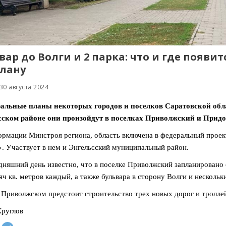
вар до Волги и 2 парка: что и где появит
лану
30 августа 2024
ральные планы некоторых городов и поселков Саратовской обла
сском районе они произойдут в поселках Приволжский и Прид
рмации Минстроя региона, область включена в федеральный проек
. Участвует в нем и Энгельсский муниципальный район.
дняшний день известно, что в поселке Приволжский запланировано
яч кв. метров каждый, а также бульвара в сторону Волги и нескольк
 Приволжском предстоит строительство трех новых дорог и тролле
руглов