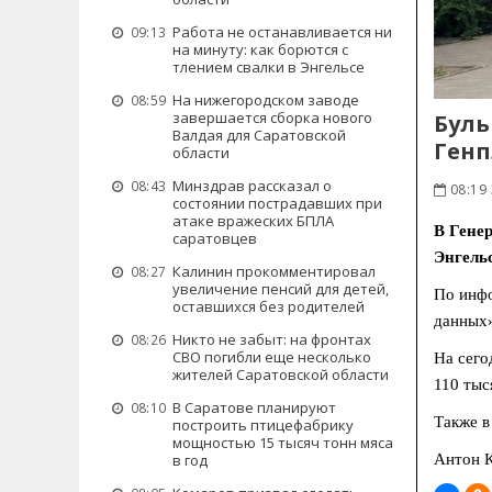
Работа не останавливается ни
09:13
на минуту: как борются с
тлением свалки в Энгельсе
На нижегородском заводе
08:59
завершается сборка нового
Буль
Валдая для Саратовской
Генп
области
Минздрав рассказал о
08:43
08:19 
состоянии пострадавших при
атаке вражеских БПЛА
В Гене
саратовцев
Энгель
Калинин прокомментировал
08:27
увеличение пенсий для детей,
По инфо
оставшихся без родителей
данных»
Никто не забыт: на фронтах
08:26
СВО погибли еще несколько
На сего
жителей Саратовской области
110 тыс
В Саратове планируют
08:10
Также в
построить птицефабрику
мощностью 15 тысяч тонн мяса
Антон К
в год