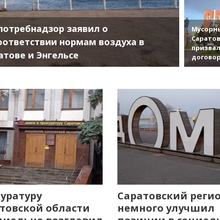
потребнадзор заявил о
Мусорны
Саратов
оответствии нормам воздуха в
призвал
атове и Энгельсе
договор
уратуру
Саратовский реги
товской области
немного улучшил