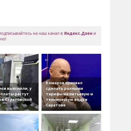
 подписывайтесь на наш канал в
Яндекс.Дзен
и
но!
Комаров призвал
ки выяснили, у
сделать разными
рплаты растут
тарифы на питьевую и
 в Саратовской
техническую воду в
и
Саратове