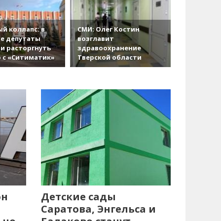
й коллапс: в
СМИ: Олег Костин
е депутаты
возглавит
и расторгнуть
здравоохранение
 с «Ситиматик»
Тверской области
он
Детские сады
Саратова, Энгельса и