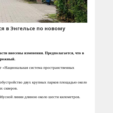
ся в Энгельсе по новому
сти внесены изменения. Предполагается, что в
орожный.
т «Национальная система пространственных
 обустройство двух крупных парков площадью около
их скверов.
йбусной линии длиною около шести километров.