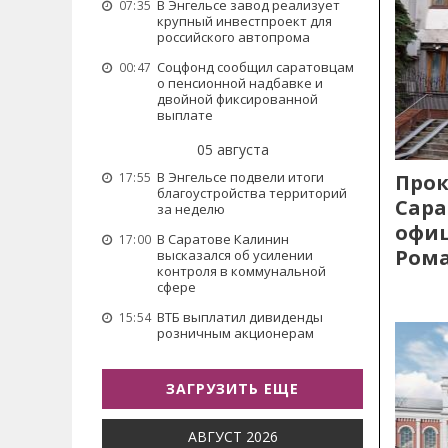
В Энгельсе завод реализует
07:35
крупный инвестпроект для
российского автопрома
Соцфонд сообщил саратовцам
00:47
о пенсионной надбавке и
двойной фиксированной
выплате
05 августа
В Энгельсе подвели итоги
Прок
17:55
благоустройства территорий
Сара
за неделю
офиц
В Саратове Калинин
17:00
Рома
высказался об усилении
контроля в коммунальной
сфере
ВТБ выплатил дивиденды
15:54
розничным акционерам
ЗАГРУЗИТЬ ЕЩЕ
АВГУСТ 2026