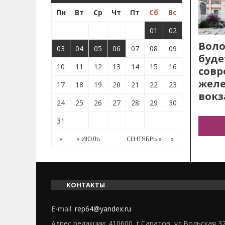
Пн
Вт
Ср
Чт
Пт
Сб
Вс
01
02
Воло
03
04
05
06
07
08
09
буде
10
11
12
13
14
15
16
сов
жел
17
18
19
20
21
22
23
вокз
24
25
26
27
28
29
30
31
«
« ИЮЛЬ
СЕНТЯБРЬ »
»
КОНТАКТЫ
E-mail:
rep64@yandex.ru
Адрес редакции: 410600, г.Саратов, ул.Вольская 3