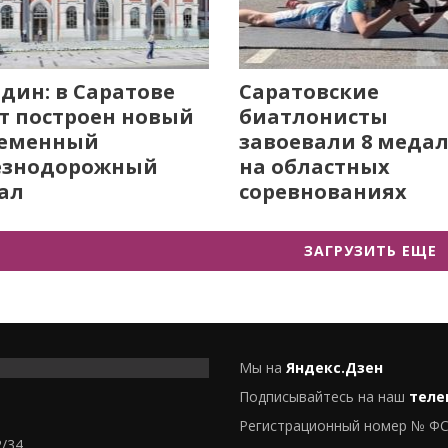
дин: в Саратове
Саратовские
т построен новый
биатлонисты
ременный
завоевали 8 меда
езнодорожный
на областных
ал
соревнованиях
ЗАГРУЗИТЬ ЕЩЕ
Мы на
Яндекс.Дзен
Подписывайтесь на наш
теле
Регистрационный номер № ФС
2/34