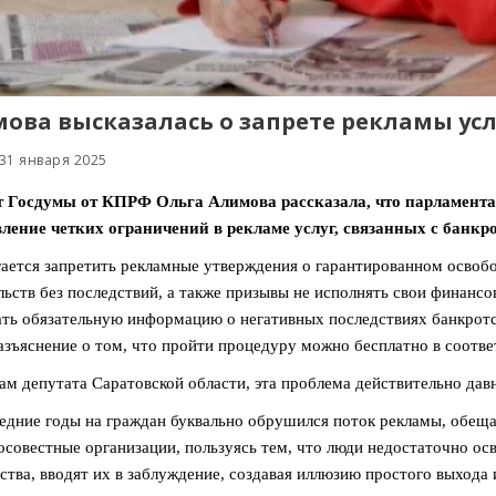
ова высказалась о запрете рекламы усл
31 января 2025
т Госдумы от КПРФ Ольга Алимова рассказала, что парламента
ление четких ограничений в рекламе услуг, связанных с банкр
ается запретить рекламные утверждения о гарантированном освобо
льств без последствий, а также призывы не исполнять свои финансо
ть обязательную информацию о негативных последствиях банкротст
азъяснение о том, что пройти процедуру можно бесплатно в соотв
ам депутата Саратовской области, эта проблема действительно дав
едние годы на граждан буквально обрушился поток рекламы, обеща
совестные организации, пользуясь тем, что люди недостаточно о
ства, вводят их в заблуждение, создавая иллюзию простого выхода 