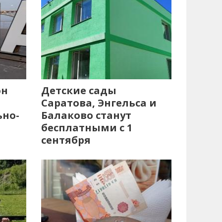
он
Детские сады
Саратова, Энгельса и
ьно-
Балаково станут
бесплатными с 1
сентября