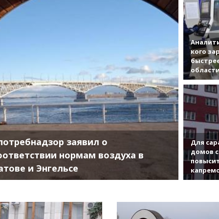
Аналити
кого за
быстрее
област
потребнадзор заявил о
Для сар
домов с
оответствии нормам воздуха в
повысит
атове и Энгельсе
капрем