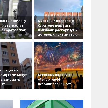
ки выяснили, у
Мусорный коллапс: в
рплаты растут
Саратове депутаты
 в Саратовской
призвали расторгнуть
и
договор с «Ситиматик»
атовцев из
 лифтами могут
Сетевому изданию
ь взносы на
«Репортер64»
онт
исполнилось 10 лет