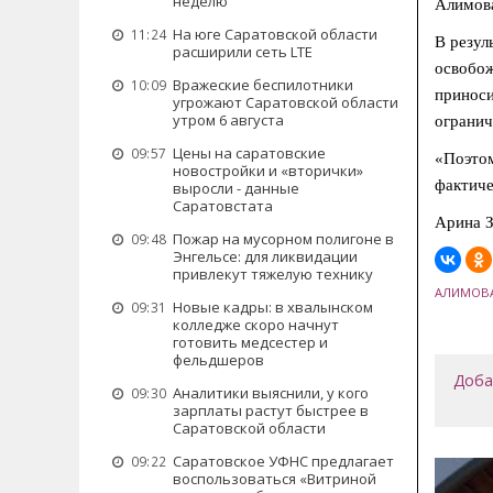
неделю
Алимова
На юге Саратовской области
11:24
В резул
расширили сеть LTE
освобож
Вражеские беспилотники
10:09
приноси
угрожают Саратовской области
утром 6 августа
огранич
Цены на саратовские
09:57
«Поэтом
новостройки и «вторички»
фактиче
выросли - данные
Саратовстата
Арина З
Пожар на мусорном полигоне в
09:48
Энгельсе: для ликвидации
привлекут тяжелую технику
АЛИМОВ
Новые кадры: в хвалынском
09:31
колледже скоро начнут
готовить медсестер и
фельдшеров
Доба
Аналитики выяснили, у кого
09:30
зарплаты растут быстрее в
Саратовской области
Саратовское УФНС предлагает
09:22
воспользоваться «Витриной