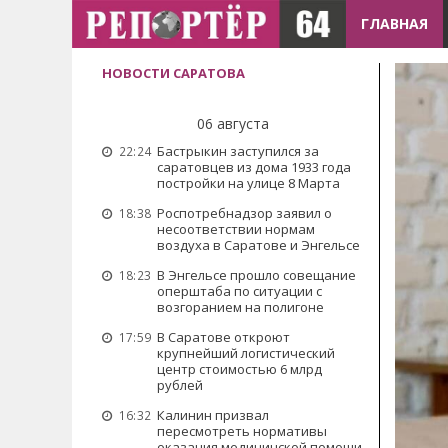
ГЛАВНАЯ
НОВОСТИ САРАТОВА
06 августа
Бастрыкин заступился за
22:24
саратовцев из дома 1933 года
постройки на улице 8 Марта
Роспотребнадзор заявил о
18:38
несоответствии нормам
воздуха в Саратове и Энгельсе
В Энгельсе прошло совещание
18:23
оперштаба по ситуации с
возгоранием на полигоне
В Саратове откроют
17:59
крупнейший логистический
центр стоимостью 6 млрд
рублей
Калинин призвал
16:32
пересмотреть нормативы
оказания медицинской помощи