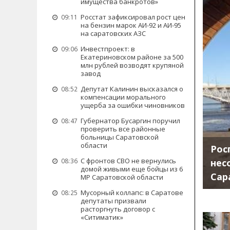
имущества банкротов»
Росстат зафиксировал рост цен
09:11
на бензин марок АИ-92 и АИ-95
на саратовских АЗС
Инвестпроект: в
09:06
Екатериновском районе за 500
млн рублей возводят крупяной
завод
Депутат Калинин высказался о
08:52
компенсации морального
ущерба за ошибки чиновников
Губернатор Бусаргин поручил
08:47
проверить все районные
больницы Саратовской
области
Рос
С фронтов СВО не вернулись
нес
08:36
домой живыми еще бойцы из 6
Сар
МР Саратовской области
Мусорный коллапс: в Саратове
08:25
депутаты призвали
расторгнуть договор с
«Ситиматик»