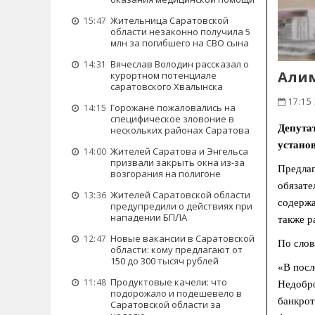
Жительница Саратовской
15:47
области незаконно получила 5
млн за погибшего на СВО сына
Вячеслав Володин рассказал о
14:31
Алим
курортном потенциале
саратовского Хвалынска
17:15 
Горожане пожаловались на
14:15
специфическое зловоние в
Депута
нескольких районах Саратова
установ
Жителей Саратова и Энгельса
14:00
призвали закрыть окна из-за
Предлаг
возгорания на полигоне
обязате
Жителей Саратовской области
13:36
содержа
предупредили о действиях при
нападении БПЛА
также р
Новые вакансии в Саратовской
12:47
По слов
области: кому предлагают от
150 до 300 тысяч рублей
«В посл
Продуктовые качели: что
11:48
Недобро
подорожало и подешевело в
банкрот
Саратовской области за