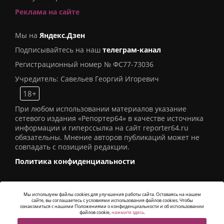
Реклама на сайте
Мы на
Яндекс.Дзен
Подписывайтесь на наш
телеграм-канал
Регистрационный номер № ФС77-73036
Учредитель: Савельев Георгий Игоревич
18+
При любом использовании материалов указание
сетевого издания «Репортер64» в качестве источника
информации и гиперссылка на сайт reporter64.ru
обязательны. Мнение авторов публикаций может не
совпадать с позицией редакции.
Политика конфиденциальности
Мы используем файлы cookies для улучшения работы сайта. Оставаясь на нашем
сайте, вы соглашаетесь с условиями использования файлов cookies. Чтобы
© 2016
СИ «Репортер64»
. Все права защищены -
ознакомиться с нашими Положениями о конфиденциальности и об использовании
Разработка
Alatis Studio
файлов cookie,
нажмите здесь
.