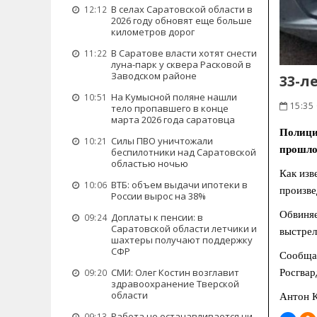
В селах Саратовской области в
12:12
2026 году обновят еще больше
километров дорог
В Саратове власти хотят снести
11:22
луна-парк у сквера Расковой в
Заводском районе
33-л
На Кумысной поляне нашли
10:51
15:35 
тело пропавшего в конце
марта 2026 года саратовца
Полици
Силы ПВО уничтожали
10:21
прошло
беспилотники над Саратовской
областью ночью
Как изв
ВТБ: объем выдачи ипотеки в
10:06
произве
России вырос на 38%
Обвиняе
Доплаты к пенсии: в
09:24
Саратовской области летчики и
выстрел
шахтеры получают поддержку
СФР
Сообщае
СМИ: Олег Костин возглавит
Росгвар
09:20
здравоохранение Тверской
области
Антон К
Работа не останавливается ни
09:13