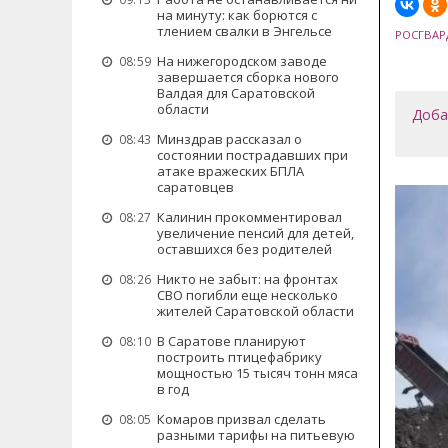
на минуту: как борются с
тлением свалки в Энгельсе
РОСГВАР
На нижегородском заводе
08:59
завершается сборка нового
Валдая для Саратовской
области
Доба
Минздрав рассказал о
08:43
состоянии пострадавших при
атаке вражеских БПЛА
саратовцев
Калинин прокомментировал
08:27
увеличение пенсий для детей,
оставшихся без родителей
Никто не забыт: на фронтах
08:26
СВО погибли еще несколько
жителей Саратовской области
В Саратове планируют
08:10
построить птицефабрику
мощностью 15 тысяч тонн мяса
в год
Комаров призвал сделать
08:05
разными тарифы на питьевую