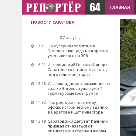
ГЛАВНАЯ
НОВОСТИ САРАТОВА
07 августа
На мусорном полигоне в
17:11
Энгельсе площадь возгорания
уменьшилась на 30%
Исторический Гостиный двор в
16:31
Саратове хотят использовать
под отель и ресторан
Для ликвидации задымления на
15:28
свалке Энгельса ушло уже 7
тысяч кубометров грунта
Под ресторан, гостиницу,
14:32
офисы: историческому зданию
в Саратове ищут инвестора
Саратовский депутат Калинин
13:19
призвал отказаться от
оптимизации старшей школы