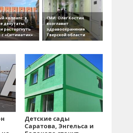
й коллапс: в
СМИ: Олег Костин
е депутаты
возглавит
и расторгнуть
здравоохранение
 с «Ситиматик»
Тверской области
он
Детские сады
Саратова, Энгельса и