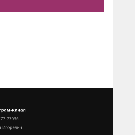
грам-канал
77-73036
й Игоревич