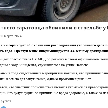
етнего саратовца обвинили в стрельбе у
01 марта 2024
я информирует об окончании расследования уголовного дела по
го года. Преступление инкриминируется 33-летнему гражданин
ещает пресс-служба ГУ МВД по региону в своем официальном телег
дены в ходе инцидента, случившегося на улице Чапаева.
мый в ходе следственных мероприятий пояснил, что причинил ране
ить в землю для запугивания, однако произошел рикошет.
тся, что участник происшествия пытался укрыться от правоохрани
дии. Его будут судить за причинение вреда здоровью, а также за не
руглов