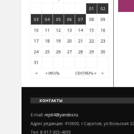
01
02
03
04
05
06
07
08
09
10
11
12
13
14
15
16
17
18
19
20
21
22
23
24
25
26
27
28
29
30
31
«
« ИЮЛЬ
СЕНТЯБРЬ »
»
КОНТАКТЫ
E-mail:
rep64@yandex.ru
Адрес редакции: 410600, г.Саратов, ул.Вольская 3
Тел:
8-917-305-4695