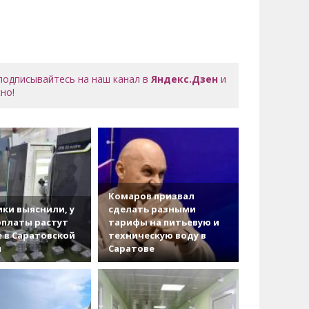
 подписывайтесь на наш канал в
Яндекс.Дзен
и
но!
Комаров призвал
ки выяснили, у
сделать разными
рплаты растут
тарифы на питьевую и
 в Саратовской
техническую воду в
и
Саратове