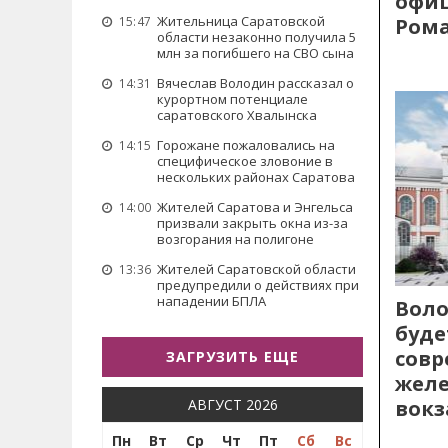
офиц
Жительница Саратовской
Рома
15:47
области незаконно получила 5
млн за погибшего на СВО сына
Вячеслав Володин рассказал о
14:31
курортном потенциале
саратовского Хвалынска
Горожане пожаловались на
14:15
специфическое зловоние в
нескольких районах Саратова
Жителей Саратова и Энгельса
14:00
призвали закрыть окна из-за
возгорания на полигоне
Жителей Саратовской области
13:36
предупредили о действиях при
нападении БПЛА
Воло
буде
сов
ЗАГРУЗИТЬ ЕЩЕ
жел
вокз
АВГУСТ 2026
Пн
Вт
Ср
Чт
Пт
Сб
Вс