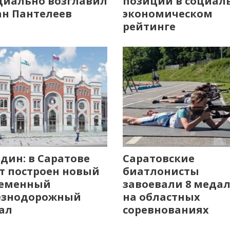
иально возглавил
позиции в социал
н Пантелеев
экономическом
рейтинге
дин: в Саратове
Саратовские
т построен новый
биатлонисты
ременный
завоевали 8 меда
езнодорожный
на областных
ал
соревнованиях