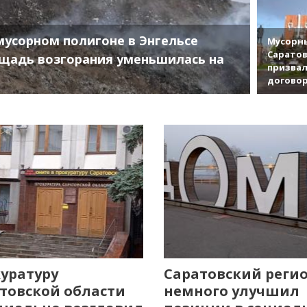
мусорном полигоне в Энгельсе
Мусорны
Саратов
щадь возгорания уменьшилась на
призвал
договор
уратуру
Саратовский реги
товской области
немного улучшил