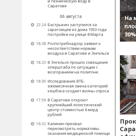
и техническую воду в
Саратове
06 августа
На 
Бастрыкин заступился за
22:24
пло
саратовцев из дома 1933 года
30%
постройки на улице 8 Марта
Роспотребнадзор заявил о
18:38
несоответствии нормам
воздуха в Саратове и Энгельсе
В Энгельсе прошло совещание
18:23
оперштаба по ситуации с
возгоранием на полигоне
Исследование ВТБ:
18:00
ежемесячная смена категорий
кешбэка создает волны спроса
В Саратове откроют
17:59
крупнейший логистический
центр стоимостью 6 млрд
рублей
Прок
Калинин призвал
16:32
Сара
пересмотреть нормативы
оказания медицинской помощи