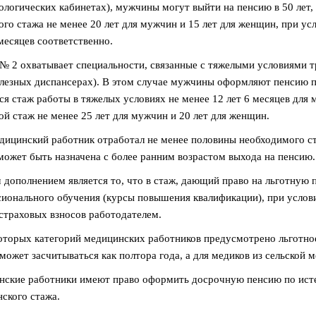
ологических кабинетах), мужчины могут выйти на пенсию в 50 лет,
ого стажа не менее 20 лет для мужчин и 15 лет для женщин, при ус
 месяцев соответственно.
№ 2 охватывает специальности, связанные с тяжелыми условиями т
лезных диспансерах). В этом случае мужчины оформляют пенсию по
ся стаж работы в тяжелых условиях не менее 12 лет 6 месяцев для 
ой стаж не менее 25 лет для мужчин и 20 лет для женщин.
дицинский работник отработал не менее половины необходимого ст
может быть назначена с более ранним возрастом выхода на пенсию.
дополнением является то, что в стаж, дающий право на льготную 
ионального обучения (курсы повышения квалификации), при услови
страховых взносов работодателем.
оторых категорий медицинских работников предусмотрено льготное
может засчитываться как полтора года, а для медиков из сельской ме
ские работники имеют право оформить досрочную пенсию по исте
ского стажа.