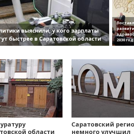
Поставл
развити
литики выяснили, у кого зарплаты
здраво
тут быстрее в Саратовской области
2030 год
уратуру
Саратовский реги
товской области
немного улучшил