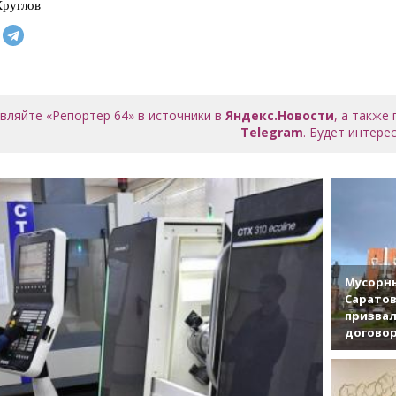
руглов
вляйте «Репортер 64» в источники в
Яндекс.Новости
, а также
Telegram
. Будет интерес
Мусорны
Саратов
призвал
договор