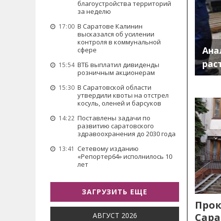
благоустройства территорий
за неделю
В Саратове Калинин
17:00
высказался об усилении
контроля в коммунальной
Ана
сфере
рас
ВТБ выплатил дивиденды
15:54
розничным акционерам
В Саратовской области
15:30
утвердили квоты на отстрел
косуль, оленей и барсуков
Поставлены задачи по
14:22
развитию саратовского
здравоохранения до 2030 года
Сетевому изданию
13:41
«Репортер64» исполнилось 10
лет
ЗАГРУЗИТЬ ЕЩЕ
Прок
Сара
АВГУСТ 2026