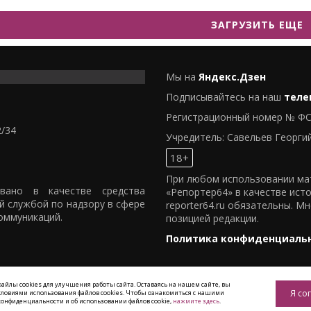
ЗАГРУЗИТЬ ЕЩЕ
Мы на
Яндекс.Дзен
Подписывайтесь на наш
теле
Регистрационный номер № ФС
2/34
Учредитель: Савельев Георги
18+
При любом использовании мат
овано в качестве средства
«Репортер64» в качестве ист
й службой по надзору в сфере
reporter64.ru обязательны. М
оммуникаций.
позицией редакции.
Политика конфиденциаль
айлы cookies для улучшения работы сайта. Оставаясь на нашем сайте, вы
Я со
условиями использования файлов cookies. Чтобы ознакомиться с нашими
 Разработка
Alatis Studio
онфиденциальности и об использовании файлов cookie,
нажмите здесь
.