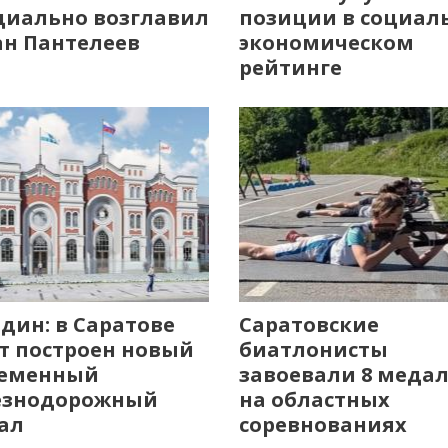
иально возглавил
позиции в социал
н Пантелеев
экономическом
рейтинге
дин: в Саратове
Саратовские
т построен новый
биатлонисты
ременный
завоевали 8 меда
езнодорожный
на областных
ал
соревнованиях