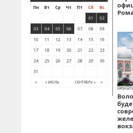
офиц
Пн
Вт
Ср
Чт
Пт
Сб
Вс
Рома
01
02
03
04
05
06
07
08
09
10
11
12
13
14
15
16
17
18
19
20
21
22
23
24
25
26
27
28
29
30
31
«
« ИЮЛЬ
СЕНТЯБРЬ »
»
Воло
буде
сов
жел
вокз