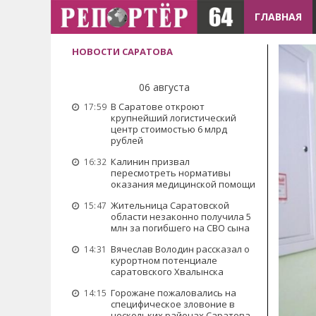
ГЛАВНАЯ
НОВОСТИ САРАТОВА
06 августа
В Саратове откроют
17:59
крупнейший логистический
центр стоимостью 6 млрд
рублей
Калинин призвал
16:32
пересмотреть нормативы
оказания медицинской помощи
Жительница Саратовской
15:47
области незаконно получила 5
млн за погибшего на СВО сына
Вячеслав Володин рассказал о
14:31
курортном потенциале
саратовского Хвалынска
Горожане пожаловались на
14:15
специфическое зловоние в
нескольких районах Саратова