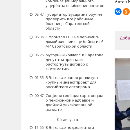
компенсации морального
Антон К
ущерба за ошибки чиновников
Губернатор Бусаргин поручил
08:47
проверить все районные
больницы Саратовской
области
С фронтов СВО не вернулись
08:36
Доба
домой живыми еще бойцы из 6
МР Саратовской области
Мусорный коллапс: в Саратове
08:25
депутаты призвали
расторгнуть договор с
«Ситиматик»
В Энгельсе завод реализует
07:35
крупный инвестпроект для
российского автопрома
Соцфонд сообщил саратовцам
00:47
о пенсионной надбавке и
двойной фиксированной
выплате
05 августа
В Энгельсе подвели итоги
17:55