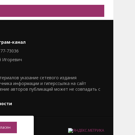
грам-канал
77-73036
й Игоревич
ериалов указание сетевого издания
очника информации и гиперссылка на сайт
нение авторов публикаций может не совпадать с
ности
гласен