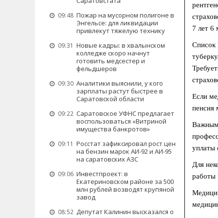
Саратовстата
рентген
Пожар на мусорном полигоне в
09:48
страхов
Энгельсе: для ликвидации
7 лет 6
привлекут тяжелую технику
Список 
Новые кадры: в хвалынском
09:31
колледже скоро начнут
туберку
готовить медсестер и
Требует
фельдшеров
страхов
Аналитики выяснили, у кого
09:30
зарплаты растут быстрее в
Если ме
Саратовской области
пенсия 
Саратовское УФНС предлагает
09:22
воспользоваться «Витриной
Важным 
имущества банкротов»
професс
Росстат зафиксировал рост цен
09:11
уплаты 
на бензин марок АИ-92 и АИ-95
на саратовских АЗС
Для нек
Инвестпроект: в
09:06
работы 
Екатериновском районе за 500
млн рублей возводят крупяной
Медицин
завод
медицин
Депутат Калинин высказался о
08:52