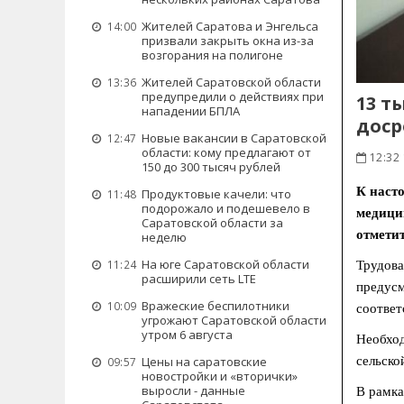
Жителей Саратова и Энгельса
14:00
призвали закрыть окна из-за
возгорания на полигоне
Жителей Саратовской области
13:36
предупредили о действиях при
13 т
нападении БПЛА
доср
Новые вакансии в Саратовской
12:47
области: кому предлагают от
12:32
150 до 300 тысяч рублей
К наст
Продуктовые качели: что
11:48
подорожало и подешевело в
медицин
Саратовской области за
отметит
неделю
На юге Саратовской области
11:24
Трудова
расширили сеть LTE
предусм
Вражеские беспилотники
10:09
соответ
угрожают Саратовской области
утром 6 августа
Необход
сельско
Цены на саратовские
09:57
новостройки и «вторички»
выросли - данные
В рамка