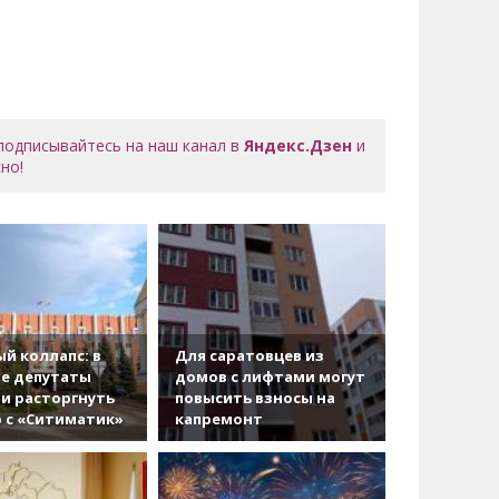
 подписывайтесь на наш канал в
Яндекс.Дзен
и
но!
й коллапс: в
Для саратовцев из
е депутаты
домов с лифтами могут
и расторгнуть
повысить взносы на
 с «Ситиматик»
капремонт