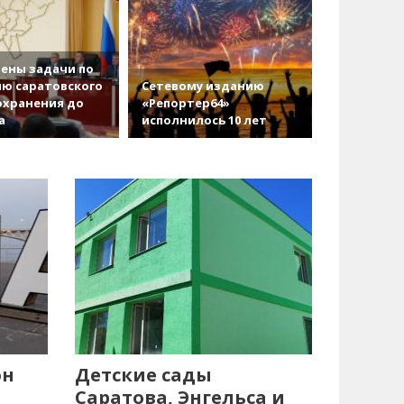
ены задачи по
ю саратовского
Сетевому изданию
охранения до
«Репортер64»
а
исполнилось 10 лет
он
Детские сады
Саратова, Энгельса и