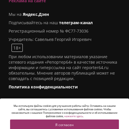
Реклама на сайте
Мы на
Яндекс.Дзен
Подписывайтесь на наш
телеграм-канал
Регистрационный номер № ФС77-73036
Учредитель: Савельев Георгий Игоревич
18+
При любом использовании материалов указание
сетевого издания «Репортер64» в качестве источника
информации и гиперссылка на сайт reporter64.ru
обязательны. Мнение авторов публикаций может не
совпадать с позицией редакции.
Политика конфиденциальности
Мы используем файлы cookies для улучшения работы сайта. Оставаясь на нашем
сайте, вы соглашаетесь с условиями использования файлов cookies. Чтобы
© 2016
СИ «Репортер64»
. Все права защищены -
ознакомиться с нашими Положениями о конфиденциальности и об использовании
Разработка
Alatis Studio
файлов cookie,
нажмите здесь
.
Я согласен