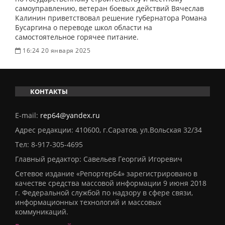
самоуправлению, ветеран боевых действий Вячеслав
Калинин приветствовал решение губернатора Романа
Бусаргина о переводе школ области на
самостоятельное горячее питание.
16:24 20 января 2025
КОНТАКТЫ
E-mail:
rep64@yandex.ru
Адрес редакции: 410600, г.Саратов, ул.Вольская 32/34
Тел:
8-917-305-4695
Главный редактор: Савельев Георгий Игоревич
Сетевое издание «Репортер64» зарегистрировано в
качестве средства массовой информации 9 июня 2018
г. Федеральной службой по надзору в сфере связи,
информационных технологий и массовых
коммуникаций.