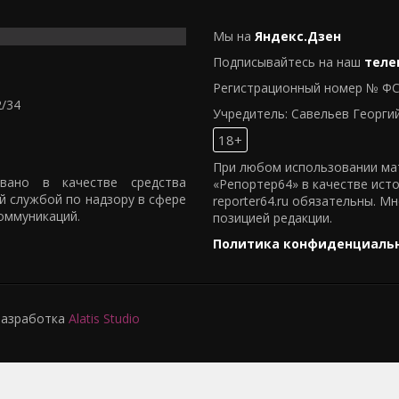
Мы на
Яндекс.Дзен
Подписывайтесь на наш
теле
Регистрационный номер № ФС
2/34
Учредитель: Савельев Георги
18+
При любом использовании мат
овано в качестве средства
«Репортер64» в качестве ист
й службой по надзору в сфере
reporter64.ru обязательны. М
оммуникаций.
позицией редакции.
Политика конфиденциаль
 Разработка
Alatis Studio