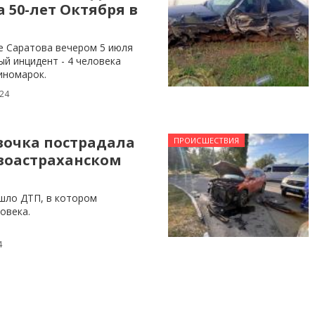
 50-лет Октября в
е Саратова вечером 5 июля
й инцидент - 4 человека
иномарок.
024
вочка пострадала
ПРОИСШЕСТВИЯ
воастраханском
шло ДТП, в котором
овека.
4