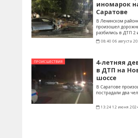
иномарок на
Саратове
В Ленинском район
произошел дорожны
разбились в ДТП 2 
08:40 06 августа 2
4-летняя де
ПРОИСШЕСТВИЯ
в ДТП на Но
шоссе
В Саратове произо
пострадали два чел
13:24 12 июня 202