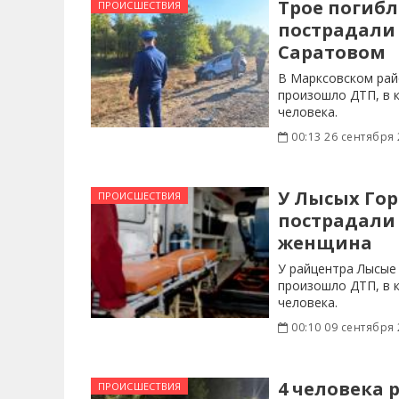
Трое погибл
ПРОИСШЕСТВИЯ
пострадали 
Саратовом
В Марксовском рай
произошло ДТП, в 
человека.
00:13 26 сентября
У Лысых Гор
ПРОИСШЕСТВИЯ
пострадали
женщина
У райцентра Лысые
произошло ДТП, в 
человека.
00:10 09 сентября
4 человека 
ПРОИСШЕСТВИЯ