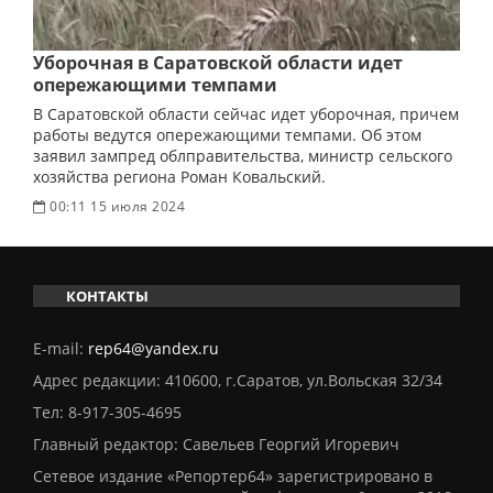
Уборочная в Саратовской области идет
опережающими темпами
В Саратовской области сейчас идет уборочная, причем
работы ведутся опережающими темпами. Об этом
заявил зампред облправительства, министр сельского
хозяйства региона Роман Ковальский.
00:11 15 июля 2024
КОНТАКТЫ
E-mail:
rep64@yandex.ru
Адрес редакции: 410600, г.Саратов, ул.Вольская 32/34
Тел:
8-917-305-4695
Главный редактор: Савельев Георгий Игоревич
Сетевое издание «Репортер64» зарегистрировано в