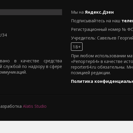
Мы на
Яндекс.Дзен
Подписывайтесь на наш
теле
Регистрационный номер № ФС
2/34
Учредитель: Савельев Георги
18+
При любом использовании мат
овано в качестве средства
«Репортер64» в качестве ист
й службой по надзору в сфере
reporter64.ru обязательны. М
оммуникаций.
позицией редакции.
Политика конфиденциаль
 Разработка
Alatis Studio