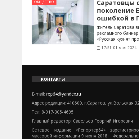
Саратовцы 
ОБЩЕСТВО
поколение Е
ошибкой в 
Житель Саратова в
рекламного баннера
«Русская кухня» пр
17:51 01 мая 2024
КОНТАКТЫ
E-mail:
rep64@yandex.ru
Адрес редакции: 410600, г.Саратов, ул.Вольская 3
Тел:
8-917-305-4695
Главный редактор: Савельев Георгий Игоревич
Сетевое издание «Репортер64» зарегистрир
массовой информации 9 июня 2018 г. Федерально