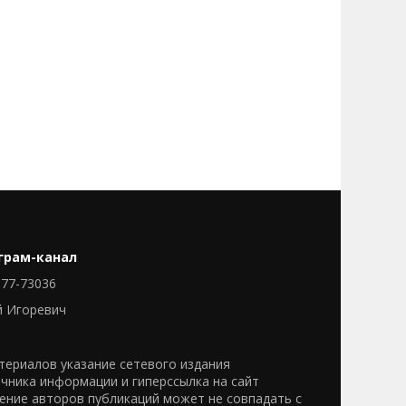
грам-канал
77-73036
й Игоревич
ериалов указание сетевого издания
очника информации и гиперссылка на сайт
нение авторов публикаций может не совпадать с