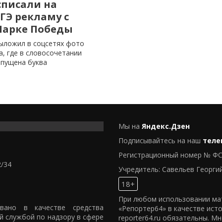
списали на
ГЭ рекламу с
Парке Победы
ыложил в соцсетях фото
, где в словосочетании
опущена буква
Мы на
Яндекс.Дзен
Подписывайтесь на наш
теле
Регистрационный номер № ФС
2/34
Учредитель: Савельев Георги
18+
При любом использовании мат
овано в качестве средства
«Репортер64» в качестве ист
й службой по надзору в сфере
reporter64.ru обязательны. М