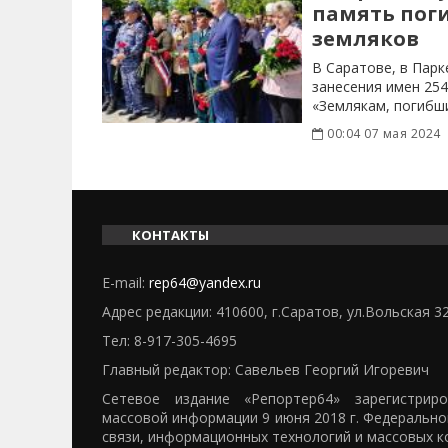
память пог
земляков
В Саратове, в Пар
занесения имен 25
«Землякам, погибш
00:04 07 мая 2024
КОНТАКТЫ
E-mail:
rep64@yandex.ru
Адрес редакции: 410600, г.Саратов, ул.Вольская 3
Тел:
8-917-305-4695
Главный редактор: Савельев Георгий Игоревич
Сетевое издание «Репортер64» зарегистрир
массовой информации 9 июня 2018 г. Федерально
связи, информационных технологий и массовых к