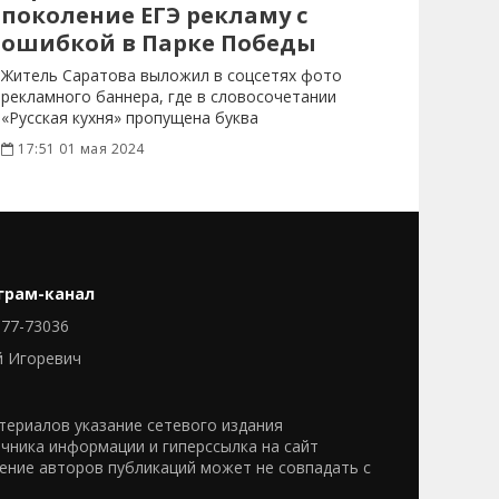
поколение ЕГЭ рекламу с
ошибкой в Парке Победы
Житель Саратова выложил в соцсетях фото
рекламного баннера, где в словосочетании
«Русская кухня» пропущена буква
17:51 01 мая 2024
грам-канал
77-73036
й Игоревич
ериалов указание сетевого издания
очника информации и гиперссылка на сайт
нение авторов публикаций может не совпадать с