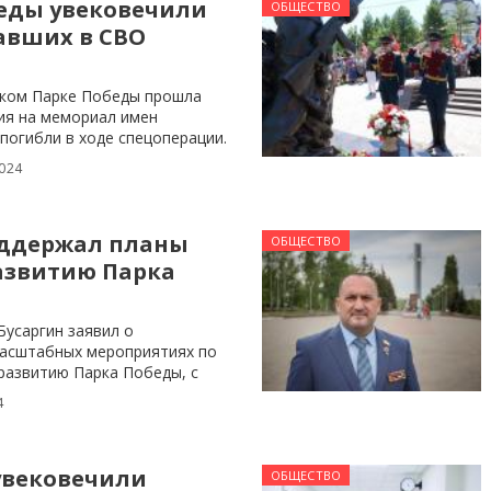
беды увековечили
ОБЩЕСТВО
авших в СВО
ском Парке Победы прошла
ия на мемориал имен
погибли в ходе спецоперации.
024
ддержал планы
ОБЩЕСТВО
азвитию Парка
Бусаргин заявил о
асштабных мероприятиях по
развитию Парка Победы, с
4
увековечили
ОБЩЕСТВО