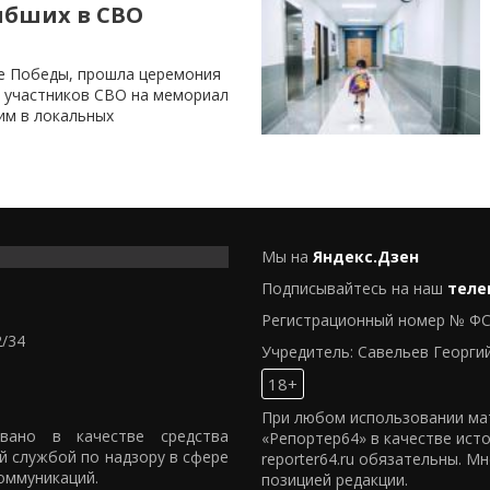
ибших в СВО
ке Победы, прошла церемония
4 участников СВО на мемориал
им в локальных
Мы на
Яндекс.Дзен
Подписывайтесь на наш
теле
Регистрационный номер № ФС
2/34
Учредитель: Савельев Георги
18+
При любом использовании мат
овано в качестве средства
«Репортер64» в качестве ист
й службой по надзору в сфере
reporter64.ru обязательны. М
оммуникаций.
позицией редакции.