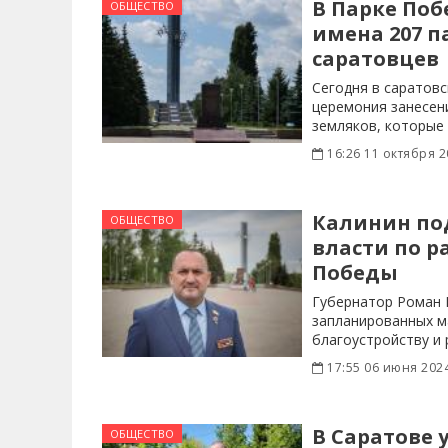
В Парке По
ОБЩЕСТВО
имена 207 п
саратовцев
Сегодня в саратов
церемония занесен
земляков, которые 
16:26 11 октября 2
Калинин по
ОБЩЕСТВО
власти по р
Победы
Губернатор Роман 
запланированных м
благоустройству и 
финансированием
17:55 06 июня 202
В Саратове 
ОБЩЕСТВО