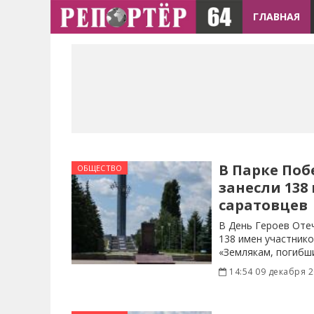
ГЛАВНАЯ
В Парке По
ОБЩЕСТВО
занесли 138
саратовцев
В День Героев Оте
138 имен участник
«Землякам, погибш
14:54 09 декабря 