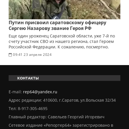
Путин присвоил саратовскому офицеру
Сергею Назарову звание Героя РФ
Еще один уроженец Саратовской области, уже 7-й по
счету участник СВО из нашего региона, стал Героем
Российской Федерации. К сожалению, посмертно.
09:41 23 апреля 2024
КОНТАКТЫ
E-mail:
rep64@yandex.ru
Адрес редакции: 410600, г.Саратов, ул.Вольская 32/34
Тел:
8-917-305-4695
Главный редактор: Савельев Георгий Игоревич
Сетевое издание «Репортер64» зарегистрировано в