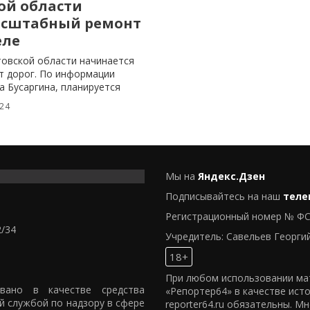
ой области
асштабный ремонт
еле
товской области начинается
 дорог. По информации
а Бусаргина, планируется
024
Мы на
Яндекс.Дзен
Подписывайтесь на наш
теле
Регистрационный номер № ФС
2/34
Учредитель: Савельев Георги
18+
При любом использовании мат
овано в качестве средства
«Репортер64» в качестве ист
й службой по надзору в сфере
reporter64.ru обязательны. М