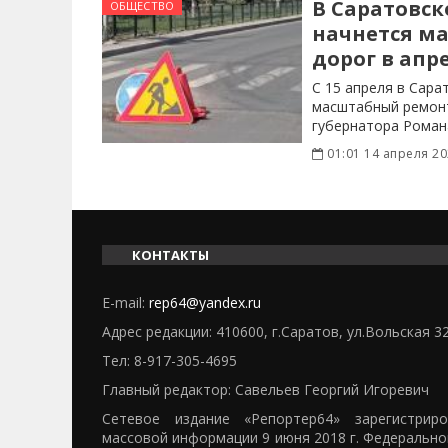
В Саратовск
ОБЩЕСТВО
начнется м
дорог в апр
С 15 апреля в Сара
масштабный ремонт
губернатора Роман
привести в
01:01 14 апреля 2
КОНТАКТЫ
E-mail:
rep64@yandex.ru
Адрес редакции: 410600, г.Саратов, ул.Вольская 3
Тел:
8-917-305-4695
Главный редактор: Савельев Георгий Игоревич
Сетевое издание «Репортер64» зарегистрир
массовой информации 9 июня 2018 г. Федерально