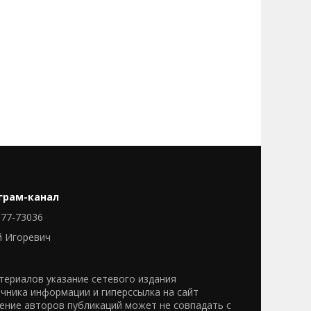
грам-канал
77-73036
й Игоревич
ериалов указание сетевого издания
очника информации и гиперссылка на сайт
нение авторов публикаций может не совпадать с