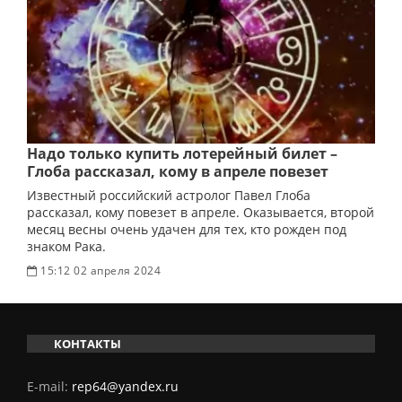
Надо только купить лотерейный билет –
Глоба рассказал, кому в апреле повезет
Известный российский астролог Павел Глоба
рассказал, кому повезет в апреле. Оказывается, второй
месяц весны очень удачен для тех, кто рожден под
знаком Рака.
15:12 02 апреля 2024
КОНТАКТЫ
E-mail:
rep64@yandex.ru