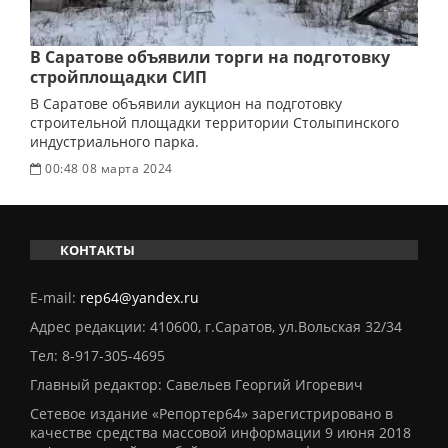
В Саратове объявили торги на подготовку
стройплощадки СИП
В Саратове объявили аукцион на подготовку
строительной площадки территории Столыпинского
индустриального парка.
00:48 08 марта 2024
КОНТАКТЫ
E-mail:
rep64@yandex.ru
Адрес редакции: 410600, г.Саратов, ул.Вольская 32/34
Тел:
8-917-305-4695
Главный редактор: Савельев Георгий Игоревич
Сетевое издание «Репортер64» зарегистрировано в
качестве средства массовой информации 9 июня 2018