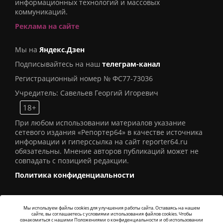
информационных технологий и массовых
коммуникаций.
Реклама на сайте
Мы на
Яндекс.Дзен
Подписывайтесь на наш
телеграм-канал
Регистрационный номер № ФС77-73036
Учредитель: Савельев Георгий Игоревич
18+
При любом использовании материалов указание
сетевого издания «Репортер64» в качестве источника
информации и гиперссылка на сайт reporter64.ru
обязательны. Мнение авторов публикаций может не
совпадать с позицией редакции.
Политика конфиденциальности
Мы используем файлы cookies для улучшения работы сайта. Оставаясь на нашем
сайте, вы соглашаетесь с условиями использования файлов cookies. Чтобы
© 2016
СИ «Репортер64»
. Все права защищены -
ознакомиться с нашими Положениями о конфиденциальности и об использовании