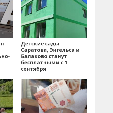
он
Детские сады
Саратова, Энгельса и
ьно-
Балаково станут
бесплатными с 1
сентября