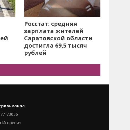
Росстат: средняя
зарплата жителей
лей
Саратовской области
достигла 69,5 тысяч
рублей
грам-канал
77-73036
й Игоревич