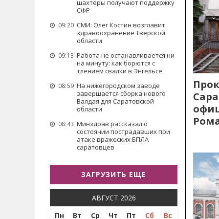
шахтеры получают поддержку
СФР
СМИ: Олег Костин возглавит
09:20
здравоохранение Тверской
области
Работа не останавливается ни
09:13
на минуту: как борются с
тлением свалки в Энгельсе
Прок
На нижегородском заводе
08:59
завершается сборка нового
Сара
Валдая для Саратовской
офиц
области
Рома
Минздрав рассказал о
08:43
состоянии пострадавших при
атаке вражеских БПЛА
саратовцев
ЗАГРУЗИТЬ ЕЩЕ
АВГУСТ 2026
Пн
Вт
Ср
Чт
Пт
Сб
Вс