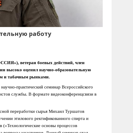
тельную работу
СИЯ»), ветеран боевых действий, член
ин высоко оценил научно-образовательную
ым и табачным рынками.
й научно-практический семинар Всероссийского
истов службы. В формате видеоконференцсвязи в
ксной переработки сырья Михаил Туршатов
учении этилового ректификованного спирта и
в («Технологические основы процессов
на вопросы участников. Данный семинар стал