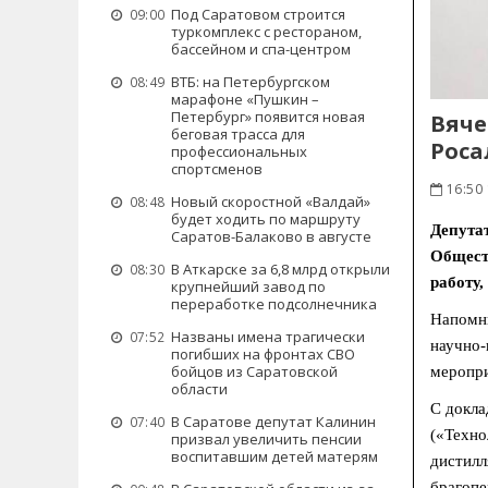
Под Саратовом строится
09:00
туркомплекс с рестораном,
бассейном и спа-центром
ВТБ: на Петербургском
08:49
марафоне «Пушкин –
Петербург» появится новая
Вяче
беговая трасса для
Роса
профессиональных
спортсменов
16:50
Новый скоростной «Валдай»
08:48
будет ходить по маршруту
Депута
Саратов-Балаково в августе
Общест
В Аткарске за 6,8 млрд открыли
08:30
работу
крупнейший завод по
переработке подсолнечника
Напомни
Названы имена трагически
07:52
научно-
погибших на фронтах СВО
бойцов из Саратовской
меропри
области
С докла
В Саратове депутат Калинин
07:40
(«Техно
призвал увеличить пенсии
воспитавшим детей матерям
дистилл
брагопе