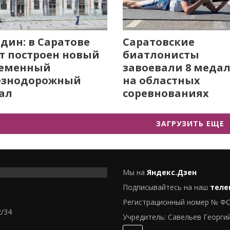
дин: в Саратове
Саратовские
т построен новый
биатлонисты
ременный
завоевали 8 меда
езнодорожный
на областных
ал
соревнованиях
ЗАГРУЗИТЬ ЕЩЕ
Мы на
Яндекс.Дзен
Подписывайтесь на наш
теле
Регистрационный номер № ФС
2/34
Учредитель: Савельев Георги