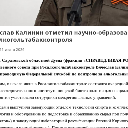
слав Калинин отметил научно-образова
лкогольтабакконтроля
 11 июня 2026
т Саратовской областной Думы (фракция «СПРАВЕДЛИВАЯ РОС
венного совета при Росалкогольтабакконтроле Вячеслав Калин
, проводимую Федеральной службой по контролю за алкогольн
м, в начале июня в Росалкогольтабакконтроле состоялся очередно
исследовательского института пищевой биотехнологии для специал
ятии участвовали сотрудники межрегиональных управлений.
дами выступили заведующий отделом технологии спирта и компле
логия и оборудование по подготовке и сбраживанию сырья при пол
ятов») и заведующий лабораторией ректификации Евгений Кирилло
регонки и ректификации»). После выступлений эксперты ответили 