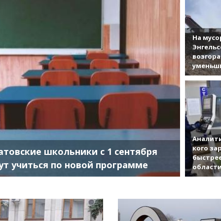
На мусо
Энгельс
возгор
уменьши
Аналити
кого за
атовские школьники с 1 сентября
быстрее
ут учиться по новой программе
област