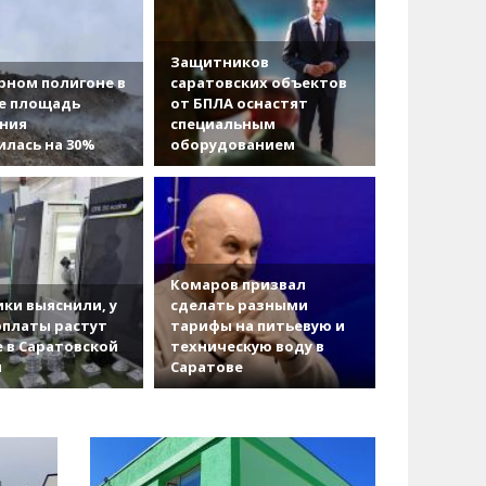
Защитников
рном полигоне в
саратовских объектов
е площадь
от БПЛА оснастят
ания
специальным
лась на 30%
оборудованием
Комаров призвал
ки выяснили, у
сделать разными
рплаты растут
тарифы на питьевую и
 в Саратовской
техническую воду в
и
Саратове