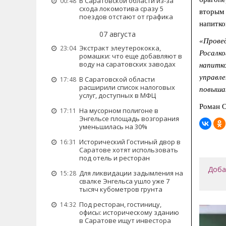
В Саратовской области из-за
00:48
схода локомотива сразу 5
вторым 
поездов отстают от графика
напитко
07 августа
«Провед
Экстракт элеутерококка,
23:04
Росалко
ромашки: что еще добавляют в
воду на саратовских заводах
напитк
управле
В Саратовской области
17:48
расширили список налоговых
повыша
услуг, доступных в МФЦ
Роман 
На мусорном полигоне в
17:11
Энгельсе площадь возгорания
уменьшилась на 30%
Исторический Гостиный двор в
16:31
Саратове хотят использовать
под отель и ресторан
Доба
Для ликвидации задымления на
15:28
свалке Энгельса ушло уже 7
тысяч кубометров грунта
Под ресторан, гостиницу,
14:32
офисы: историческому зданию
в Саратове ищут инвестора