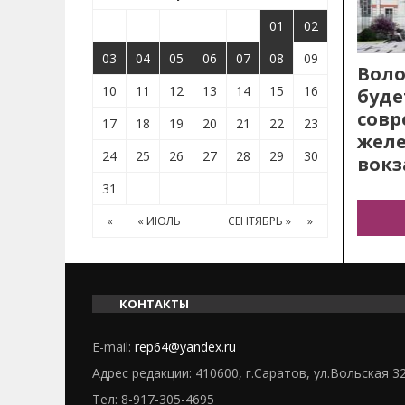
01
02
03
04
05
06
07
08
09
Воло
10
11
12
13
14
15
16
буде
сов
17
18
19
20
21
22
23
жел
24
25
26
27
28
29
30
вокз
31
«
« ИЮЛЬ
СЕНТЯБРЬ »
»
КОНТАКТЫ
E-mail:
rep64@yandex.ru
Адрес редакции: 410600, г.Саратов, ул.Вольская 3
Тел:
8-917-305-4695