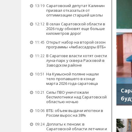
Саратовский депутат Калинин
13:19
призвал отказаться от
оптимизации старшей школы
В селах Саратовской области в
12:12
2026 году обновят еще больше
километров дорог
Открыт набор на второй сезон
11:45
программы «Амбассадоры ВТБ»
В Саратове власти хотят снести
11:22
луна-парк у сквера Расковой в
Заводском районе
На Кумысной поляне нашли
10:51
тело пропавшего в конце
марта 2026 года саратовца
Сар
Силы ПВО уничтожали
10:21
беспилотники над Саратовской
буд
областью ночью
ВТБ: объем выдачи ипотеки в
10:06
России вырос на 38%
Доплаты к пенсии: в
09:24
Саратовской области летчики и