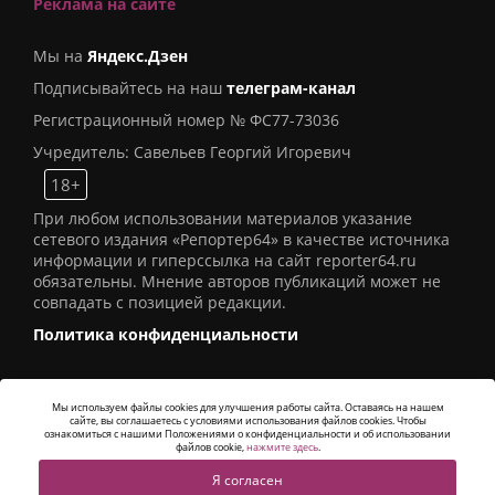
Реклама на сайте
Мы на
Яндекс.Дзен
Подписывайтесь на наш
телеграм-канал
Регистрационный номер № ФС77-73036
Учредитель: Савельев Георгий Игоревич
18+
При любом использовании материалов указание
сетевого издания «Репортер64» в качестве источника
информации и гиперссылка на сайт reporter64.ru
обязательны. Мнение авторов публикаций может не
совпадать с позицией редакции.
Политика конфиденциальности
Мы используем файлы cookies для улучшения работы сайта. Оставаясь на нашем
сайте, вы соглашаетесь с условиями использования файлов cookies. Чтобы
© 2016
СИ «Репортер64»
. Все права защищены -
ознакомиться с нашими Положениями о конфиденциальности и об использовании
Разработка
Alatis Studio
файлов cookie,
нажмите здесь
.
Я согласен