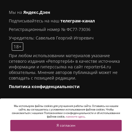
Мы на
Яндекс.Дзен
Подписывайтесь на наш
телеграм-канал
Регистрационный номер № ФС77-73036
Учредитель: Савельев Георгий Игоревич
18+
При любом использовании материалов указание
сетевого издания «Репортер64» в качестве источника
информации и гиперссылка на сайт reporter64.ru
обязательны. Мнение авторов публикаций может не
совпадать с позицией редакции.
Политика конфиденциальности
Мы используем файлы cookies для улучшения работы сайта. Оставаясь на нашем
сайте, вы соглашаетесь с условиями использования файлов cookies. Чтобы
© 2016
СИ «Репортер64»
. Все права защищены -
ознакомиться с нашими Положениями о конфиденциальности и об использовании
Разработка
Alatis Studio
файлов cookie,
нажмите здесь
.
Я согласен