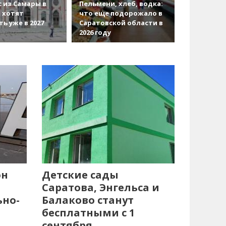
с из Самары в
Пельмени, хлеб, водка:
 хотят
что еще подорожало в
ть уже в 2027
Саратовской области в
2026 году
он
Детские сады
Саратова, Энгельса и
ьно-
Балаково станут
бесплатными с 1
сентября