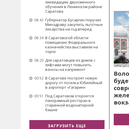
ликвидацию двухсменного
обучения в Ленинском районе
Саратова
Губернатор Бусаргин поручил
08:42
Минздраву закупить льготные
лекарства на год вперед
В Саратовской области
08:34
помещение Федерального
казначейства выставили на
торги
Для саратовцев из домов с
08:20
лифтами могут повысить
взносы на капремонт
Воло
В Саратове построят новую
00:52
буде
дорогу от поселка Юбилейный
сов
в аэропорт «Гагарин»
жел
Под Саратовом откроется
00:51
панорамный ресторан в
вокз
старинной водонапорной
башне
ЗАГРУЗИТЬ ЕЩЕ