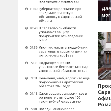
пригородных маршрутах
Для
Губернатор рассказал про
11:40
эпидемиологическую
мог
обстановку в Саратовской
области
В Саратовской области
10:40
усиливают защиту
предприятий от нападений
БПЛА
Лисички, маслята, поддубники:
09:39
саратовцы в соцсетях делятся
фото лесных трофеев
Подразделения ПВО
09:33
уничтожали беспилотники над
Саратовской областью ночью
Пельмени, хлеб, водка: что еще
09:31
подорожало в Саратовской
Прок
области в 2026 году
Сара
Саратовцам рассказали, где в
09:18
офиц
регионе платят более 100
тысяч рублей ежемесячно
Рома
Володин анонсировал
09:01