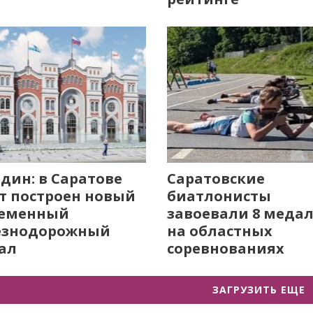
дин: в Саратове
Саратовские
т построен новый
биатлонисты
ременный
завоевали 8 меда
езнодорожный
на областных
ал
соревнованиях
ЗАГРУЗИТЬ ЕЩЕ