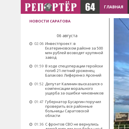
ГЛАВНАЯ
НОВОСТИ САРАТОВА
06 августа
Инвестпроект: в
02:06
Екатериновском районе за 500
млн рублей возводят крупяной
завод
В ходе спецоперации геройски
01:59
погиб 21-летний уроженец
Балаково Лиференко Арсений
Депутат Калинин высказался о
01:52
компенсации морального
ущерба за ошибки чиновников
Губернатор Бусаргин поручил
01:47
проверить все районные
больницы Саратовской
области
С фронтов СВО не вернулись
01:36
домой живыми еще бойцы из 6