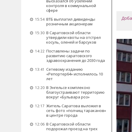
высказался об усилении
контроля в коммунальной
сфере
Доба
ВТБ выплатил дивиденды
15:54
розничным акционерам
В Саратовской области
15:30
утвердили квоты на отстрел
косуль, оленей и барсуков
Поставлены задачи по
14:22
развитию саратовского
здравоохранения до 2030 года
Сетевому изданию
13:41
«Репортер64» исполнилось 10
лет
В Энгельсе комплексно
12:20
благоустраивают территорию
вокруг «Бульвара роз»
Житель Саратова выложил в
12:17
сеть фото «полчищ тараканов»
в центре города
В Саратовской области
12:06
подорожал проезд на трех