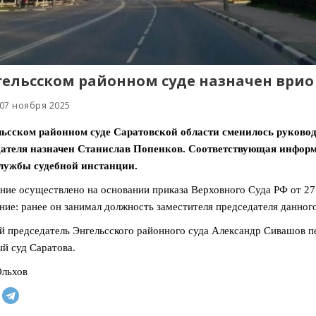
гельсском районном суде назначен врио
 07 ноября 2025
льсском районном суде Саратовской области сменилось руков
дателя назначен Станислав Попенков. Соответствующая инфор
службы судебной инстанции.
ние осуществлено на основании приказа Верховного Суда РФ от 27 
ие: ранее он занимал должность заместителя председателя данного
 председатель Энгельсского районного суда Александр Сивашов п
й суд Саратова.
Ольхов