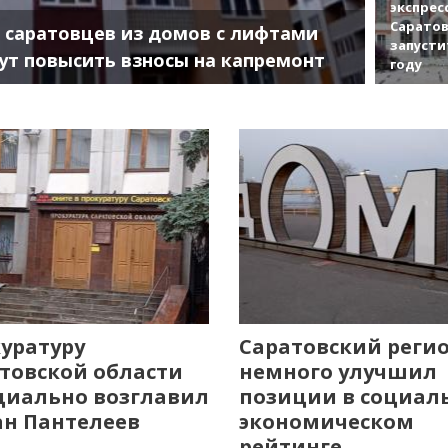
экспрес
Саратов
 саратовцев из домов с лифтами
запусти
ут повысить взносы на капремонт
году
уратуру
Саратовский реги
товской области
немного улучшил
иально возглавил
позиции в социал
н Пантелеев
экономическом
рейтинге