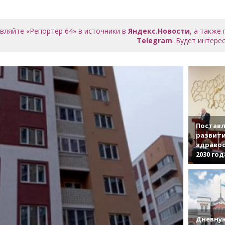
вляйте «Репортер 64» в источники в
Яндекс.Новости
, а также
Telegram
. Будет интерес
Поставл
развити
здраво
2030 год
Дневную