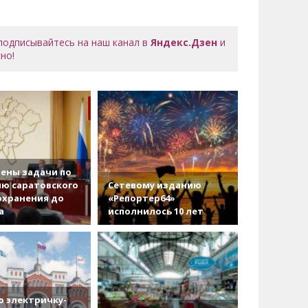
 подписывайтесь на наш канал в
Яндекс.Дзен
и
но!
ены задачи по
ю саратовского
Сетевому изданию
охранения до
«Репортер64»
а
исполнилось 10 лет
 электричку-