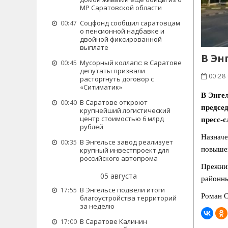
МР Саратовской области
Соцфонд сообщил саратовцам
00:47
о пенсионной надбавке и
двойной фиксированной
выплате
В Эн
Мусорный коллапс: в Саратове
00:45
депутаты призвали
00:28
расторгнуть договор с
«Ситиматик»
В Энге
В Саратове откроют
00:40
предсе
крупнейший логистический
центр стоимостью 6 млрд
пресс‑
рублей
Назначе
В Энгельсе завод реализует
00:35
повышен
крупный инвестпроект для
российского автопрома
Прежний
05 августа
районны
В Энгельсе подвели итоги
17:55
Роман 
благоустройства территорий
за неделю
В Саратове Калинин
17:00