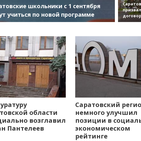
Саратов
атовские школьники с 1 сентября
призвал
ут учиться по новой программе
договор
уратуру
Саратовский реги
товской области
немного улучшил
иально возглавил
позиции в социал
н Пантелеев
экономическом
рейтинге