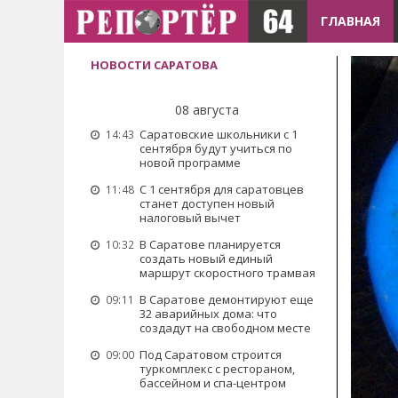
ГЛАВНАЯ
НОВОСТИ САРАТОВА
08 августа
Саратовские школьники с 1
14:43
сентября будут учиться по
новой программе
С 1 сентября для саратовцев
11:48
станет доступен новый
налоговый вычет
В Саратове планируется
10:32
создать новый единый
маршрут скоростного трамвая
В Саратове демонтируют еще
09:11
32 аварийных дома: что
создадут на свободном месте
Под Саратовом строится
09:00
туркомплекс с рестораном,
бассейном и спа-центром