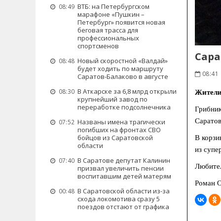
ВТБ: на Петербургском
08:49
марафоне «Пушкин –
Петербург» появится новая
беговая трасса для
профессиональных
спортсменов
Сара
Новый скоростной «Валдай»
08:48
будет ходить по маршруту
08:41
Саратов-Балаково в августе
В Аткарске за 6,8 млрд открыли
08:30
Жители 
крупнейший завод по
переработке подсолнечника
Грибник
Саратов
Названы имена трагически
07:52
погибших на фронтах СВО
бойцов из Саратовской
В корзи
области
из супе
В Саратове депутат Калинин
07:40
Любител
призвал увеличить пенсии
воспитавшим детей матерям
Роман 
В Саратовской области из-за
00:48
схода локомотива сразу 5
поездов отстают от графика