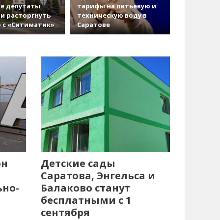
е депутаты
тарифы на питьевую и
и расторгнуть
техническую воду в
 с «Ситиматик»
Саратове
он
Детские сады
Саратова, Энгельса и
ьно-
Балаково станут
бесплатными с 1
сентября