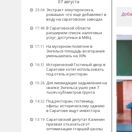
07 августа
Экстракт элеутерококка,
23:04
Доба
ромашки: что еще добавляют в
воду на саратовских заводах
В Саратовской области
17:48
расширили список налоговых
услуг, доступных в МФЦ
На мусорном полигоне в
17:11
Энгельсе площадь возгорания
уменьшилась на 30%
Исторический Гостиный двор в
16:31
Саратове хотят использовать
под отель и ресторан
Для ликвидации задымления на
15:28
свалке Энгельса ушло уже 7
тысяч кубометров грунта
Под ресторан, гостиницу,
14:32
офисы: историческому зданию
в Саратове ищут инвестора
Саратовский депутат Калинин
13:19
призвал отказаться от
оптимизации старшей школы