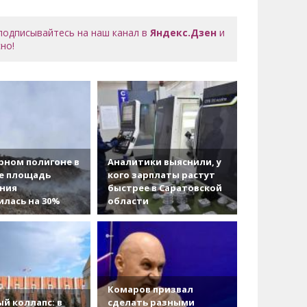
 подписывайтесь на наш канал в
Яндекс.Дзен
и
но!
рном полигоне в
Аналитики выяснили, у
е площадь
кого зарплаты растут
ания
быстрее в Саратовской
лась на 30%
области
Комаров призвал
й коллапс: в
сделать разными