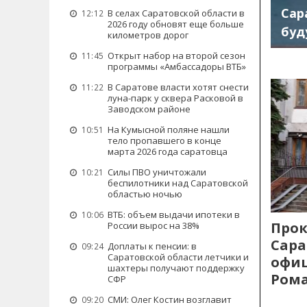
Сар
В селах Саратовской области в
12:12
2026 году обновят еще больше
буд
километров дорог
Открыт набор на второй сезон
11:45
программы «Амбассадоры ВТБ»
В Саратове власти хотят снести
11:22
луна-парк у сквера Расковой в
Заводском районе
На Кумысной поляне нашли
10:51
тело пропавшего в конце
марта 2026 года саратовца
Силы ПВО уничтожали
10:21
беспилотники над Саратовской
областью ночью
ВТБ: объем выдачи ипотеки в
10:06
Прок
России вырос на 38%
Сара
Доплаты к пенсии: в
09:24
Саратовской области летчики и
офиц
шахтеры получают поддержку
Рома
СФР
СМИ: Олег Костин возглавит
09:20