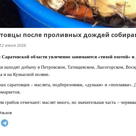
товцы после проливных дождей собир
 12 июня 2026
Саратовской области увлеченно занимаются «тихой охотой» и 
и находят добычу в Петровском, Татищевском, Лысогорском, Воскр
а и на Кумысной поляне.
нах саратовцев – маслята, подберезовики, «дуньки» и «поплавки». 
рмаркетов.
и грибов отмечают: маслят много, но значительная часть – червив
Ольхов