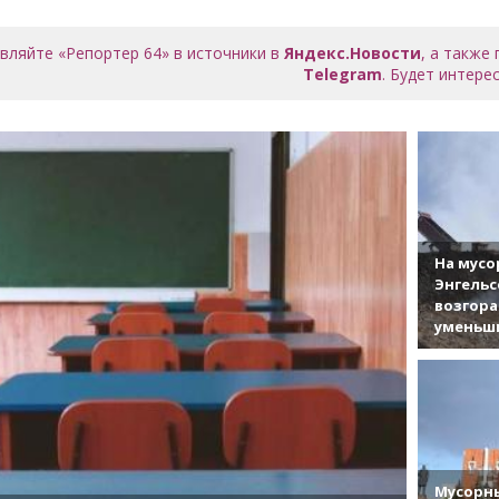
вляйте «Репортер 64» в источники в
Яндекс.Новости
, а также
Telegram
. Будет интерес
На мусо
Энгельс
возгор
уменьши
Мусорны