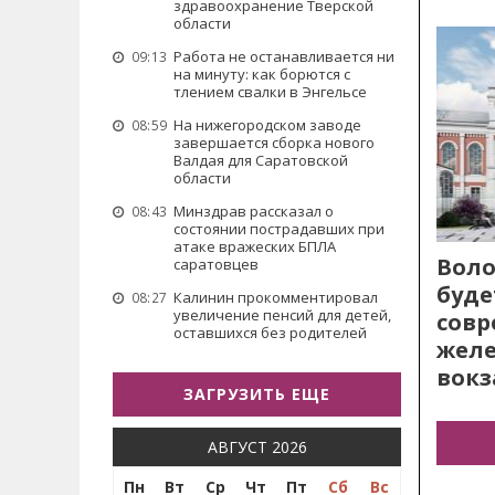
здравоохранение Тверской
области
Работа не останавливается ни
09:13
на минуту: как борются с
тлением свалки в Энгельсе
На нижегородском заводе
08:59
завершается сборка нового
Валдая для Саратовской
области
Минздрав рассказал о
08:43
состоянии пострадавших при
атаке вражеских БПЛА
Воло
саратовцев
буде
Калинин прокомментировал
08:27
увеличение пенсий для детей,
сов
оставшихся без родителей
жел
вокз
ЗАГРУЗИТЬ ЕЩЕ
АВГУСТ 2026
Пн
Вт
Ср
Чт
Пт
Сб
Вс