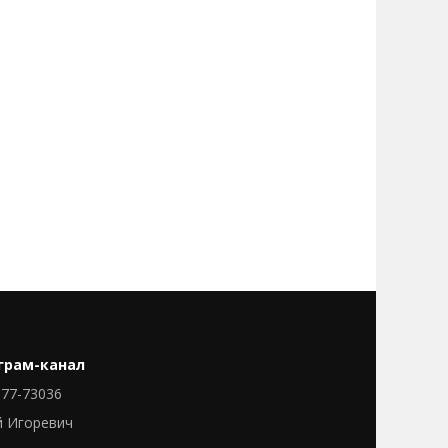
грам-канал
77-73036
й Игоревич