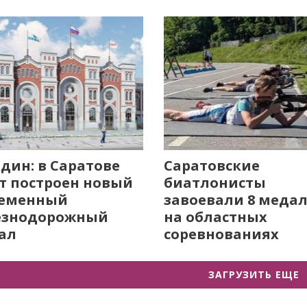
дин: в Саратове
Саратовские
т построен новый
биатлонисты
ременный
завоевали 8 меда
езнодорожный
на областных
ал
соревнованиях
ЗАГРУЗИТЬ ЕЩЕ